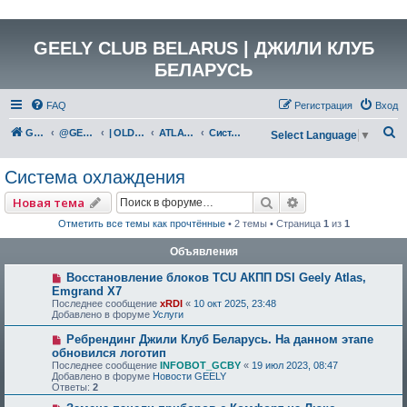
GEELY CLUB BELARUS | ДЖИЛИ КЛУБ
БЕЛАРУСЬ
FAQ
Регистрация
Вход
П
GEELY Club Belarus
@GEELYCLUBBY
| OLD GEELY
ATLAS (NL-3)
Система охлаждения
Select Language
▼
о
Система охлаждения
и
с
Поиск
Расширенный по
Новая тема
к
Отметить все темы как прочтённые
• 2 темы • Страница
1
из
1
Объявления
Восстановление блоков TCU АКПП DSI Geely Atlas,
Emgrand X7
Последнее сообщение
xRDI
«
10 окт 2025, 23:48
Добавлено в форуме
Услуги
Ребрендинг Джили Клуб Беларусь. На данном этапе
обновился логотип
Последнее сообщение
INFOBOT_GCBY
«
19 июл 2023, 08:47
Добавлено в форуме
Новости GEELY
Ответы:
2