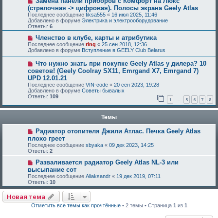
Замена панели приборов с Комфорт на Люкс
(стрелочная -> цифровая). Полосы экрана Geely Atlas
Последнее сообщение
fiksa555
«
16 июл 2025, 11:46
Добавлено в форуме
Электрика и электрооборудование
Ответы:
6
Членство в клубе, карты и атрибутика
Последнее сообщение
ring
«
25 сен 2018, 12:36
Добавлено в форуме
Вступление в GEELY Club Belarus
Что нужно знать при покупке Geely Atlas у дилера? 10
советов! (Geely Coolray SX11, Emrgand X7, Emrgand 7)
UPD 12.01.21
Последнее сообщение
VIN-code
«
20 сен 2023, 19:28
Добавлено в форуме
Советы бывалых
Ответы:
109
1
5
6
7
8
…
Темы
Радиатор отопителя Джили Атлас. Печка Geely Atlas
плохо греет
Последнее сообщение
sbyaka
«
09 дек 2023, 14:25
Ответы:
2
Разваливается радиатор Geely Atlas NL-3 или
высыпание сот
Последнее сообщение
Aliaksandr
«
19 дек 2019, 07:11
Ответы:
10
Новая тема
Отметить все темы как прочтённые
• 2 темы • Страница
1
из
1