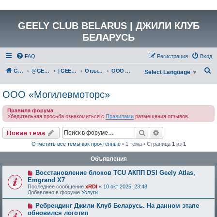
GEELY CLUB BELARUS | ДЖИЛИ КЛУБ
БЕЛАРУСЬ
FAQ
Регистрация
Вход
П
GEELY Club Belarus
@GEELYCLUBBY
| GEELY CLUB BELARUS
Отзывы о работе дилерских центров Республики Беларусь
ООО «Могилевмоторс»
Select Language
▼
о
ООО «Могилевмоторс»
и
с
Правила форума
Убедительная просьба ознакомиться с
Правилами
размещения отзывов.
к
Поиск
Расширенный по
Новая тема
Отметить все темы как прочтённые
• 1 тема • Страница
1
из
1
Объявления
Восстановление блоков TCU АКПП DSI Geely Atlas,
Emgrand X7
Последнее сообщение
xRDI
«
10 окт 2025, 23:48
Добавлено в форуме
Услуги
Ребрендинг Джили Клуб Беларусь. На данном этапе
обновился логотип