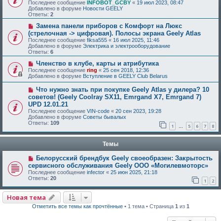
Последнее сообщение
INFOBOT_GCBY
«
19 июл 2023, 08:47
Добавлено в форуме
Новости GEELY
Ответы:
2
Замена панели приборов с Комфорт на Люкс
(стрелочная -> цифровая). Полосы экрана Geely Atlas
Последнее сообщение
fiksa555
«
16 июл 2025, 11:46
Добавлено в форуме
Электрика и электрооборудование
Ответы:
6
Членство в клубе, карты и атрибутика
Последнее сообщение
ring
«
25 сен 2018, 12:36
Добавлено в форуме
Вступление в GEELY Club Belarus
Что нужно знать при покупке Geely Atlas у дилера? 10
советов! (Geely Coolray SX11, Emrgand X7, Emrgand 7)
UPD 12.01.21
Последнее сообщение
VIN-code
«
20 сен 2023, 19:28
Добавлено в форуме
Советы бывалых
Ответы:
109
1
5
6
7
8
…
Темы
Белорусский брендбук Geely своеобразен: Закрытость
сервисного обслуживания Geely ООО «Могилевмоторс»
Последнее сообщение
infector
«
25 июн 2025, 21:18
Ответы:
20
1
2
Новая тема
Отметить все темы как прочтённые
• 1 тема • Страница
1
из
1