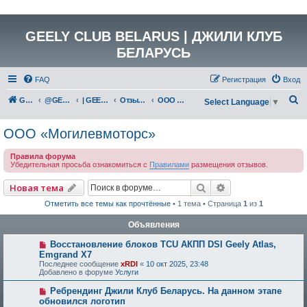
GEELY CLUB BELARUS | ДЖИЛИ КЛУБ
БЕЛАРУСЬ
FAQ
Регистрация
Вход
П
GEELY Club Belarus
@GEELYCLUBBY
| GEELY CLUB BELARUS
Отзывы о работе дилерских центров Республики Беларусь
ООО «Могилевмоторс»
Select Language
▼
о
ООО «Могилевмоторс»
и
с
Правила форума
Убедительная просьба ознакомиться с
Правилами
размещения отзывов.
к
Поиск
Расширенный по
Новая тема
Отметить все темы как прочтённые
• 1 тема • Страница
1
из
1
Объявления
Восстановление блоков TCU АКПП DSI Geely Atlas,
Emgrand X7
Последнее сообщение
xRDI
«
10 окт 2025, 23:48
Добавлено в форуме
Услуги
Ребрендинг Джили Клуб Беларусь. На данном этапе
обновился логотип