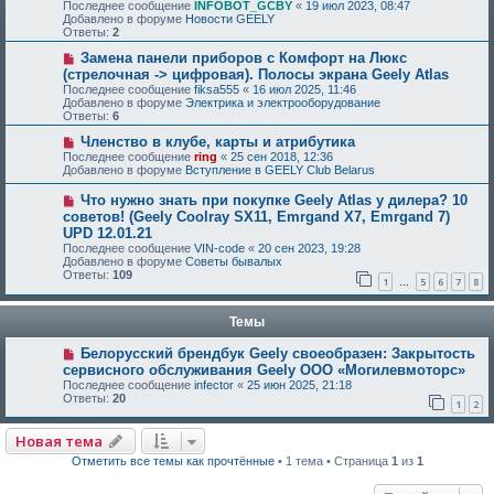
Последнее сообщение
INFOBOT_GCBY
«
19 июл 2023, 08:47
Добавлено в форуме
Новости GEELY
Ответы:
2
Замена панели приборов с Комфорт на Люкс
(стрелочная -> цифровая). Полосы экрана Geely Atlas
Последнее сообщение
fiksa555
«
16 июл 2025, 11:46
Добавлено в форуме
Электрика и электрооборудование
Ответы:
6
Членство в клубе, карты и атрибутика
Последнее сообщение
ring
«
25 сен 2018, 12:36
Добавлено в форуме
Вступление в GEELY Club Belarus
Что нужно знать при покупке Geely Atlas у дилера? 10
советов! (Geely Coolray SX11, Emrgand X7, Emrgand 7)
UPD 12.01.21
Последнее сообщение
VIN-code
«
20 сен 2023, 19:28
Добавлено в форуме
Советы бывалых
Ответы:
109
1
5
6
7
8
…
Темы
Белорусский брендбук Geely своеобразен: Закрытость
сервисного обслуживания Geely ООО «Могилевмоторс»
Последнее сообщение
infector
«
25 июн 2025, 21:18
Ответы:
20
1
2
Новая тема
Отметить все темы как прочтённые
• 1 тема • Страница
1
из
1