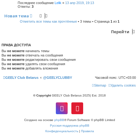
Последнее сообщение
Lelik
«
13 апр 2019, 19:13
Ответы:
3
Новая тема
Отметить все темы как прочтённые
• 3 темы • Страница
1
из
1
Перейти
ПРАВА ДОСТУПА
Вы
не можете
начинать темы
Вы
не можете
отвечать на сообщения
Вы
не можете
редактировать свои сообщения
Вы
не можете
удалять свои сообщения
Вы
не можете
добавлять вложения
GEELY Club Belarus
@GEELYCLUBBY
Часовой пояс:
UTC+03:00
Sitemap
Удалить cookies
© Copyright
GEELY Club Belarus 2025| Est. 2018
Создано на основе
phpBB
® Forum Software © phpBB Limited
Русская поддержка phpBB
Конфиденциальность
|
Правила