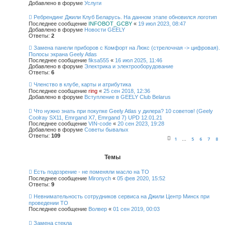
Добавлено в форуме
Услуги
Ребрендинг Джили Клуб Беларусь. На данном этапе обновился логотип
Последнее сообщение
INFOBOT_GCBY
«
19 июл 2023, 08:47
Добавлено в форуме
Новости GEELY
Ответы:
2
Замена панели приборов с Комфорт на Люкс (стрелочная -> цифровая).
Полосы экрана Geely Atlas
Последнее сообщение
fiksa555
«
16 июл 2025, 11:46
Добавлено в форуме
Электрика и электрооборудование
Ответы:
6
Членство в клубе, карты и атрибутика
Последнее сообщение
ring
«
25 сен 2018, 12:36
Добавлено в форуме
Вступление в GEELY Club Belarus
Что нужно знать при покупке Geely Atlas у дилера? 10 советов! (Geely
Coolray SX11, Emrgand X7, Emrgand 7) UPD 12.01.21
Последнее сообщение
VIN-code
«
20 сен 2023, 19:28
Добавлено в форуме
Советы бывалых
Ответы:
109
1
5
6
7
8
…
Темы
Есть подозрение - не поменяли масло на ТО
Последнее сообщение
Mironych
«
05 фев 2020, 15:52
Ответы:
9
Невнимательность сотрудников сервиса на Джили Центр Минск при
проведении ТО
Последнее сообщение
Волвер
«
01 сен 2019, 00:03
Замена стекла