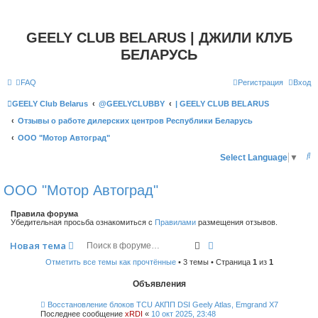
GEELY CLUB BELARUS | ДЖИЛИ КЛУБ
БЕЛАРУСЬ
FAQ
Регистрация
Вход
GEELY Club Belarus
@GEELYCLUBBY
| GEELY CLUB BELARUS
Отзывы о работе дилерских центров Республики Беларусь
ООО "Мотор Автоград"
П
Select Language
▼
о
ООО "Мотор Автоград"
и
с
Правила форума
Убедительная просьба ознакомиться с
Правилами
размещения отзывов.
к
Поиск
Расширенный поиск
Новая тема
Отметить все темы как прочтённые
• 3 темы • Страница
1
из
1
Объявления
Восстановление блоков TCU АКПП DSI Geely Atlas, Emgrand X7
Последнее сообщение
xRDI
«
10 окт 2025, 23:48