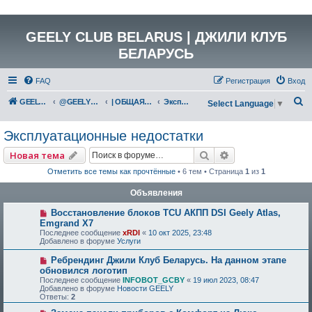
GEELY CLUB BELARUS | ДЖИЛИ КЛУБ
БЕЛАРУСЬ
FAQ
Регистрация
Вход
П
GEELY Club Belarus
@GEELYCLUBBY
| ОБЩАЯ ТЕХНИЧЕСКАЯ ИНФОРМАЦИЯ
Эксплуатационные недостатки
Select Language
▼
о
Эксплуатационные недостатки
и
с
Поиск
Расширенный по
Новая тема
к
Отметить все темы как прочтённые
• 6 тем • Страница
1
из
1
Объявления
Восстановление блоков TCU АКПП DSI Geely Atlas,
Emgrand X7
Последнее сообщение
xRDI
«
10 окт 2025, 23:48
Добавлено в форуме
Услуги
Ребрендинг Джили Клуб Беларусь. На данном этапе
обновился логотип
Последнее сообщение
INFOBOT_GCBY
«
19 июл 2023, 08:47
Добавлено в форуме
Новости GEELY
Ответы:
2