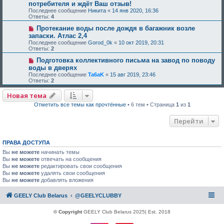
потребителя и ждёт Ваш отзыв!
Последнее сообщение
Никита
«
14 янв 2020, 16:36
Ответы:
4
Протекание воды после дождя в багажник возле
запаски. Атлас 2,4
Последнее сообщение
Gorod_0k
«
10 окт 2019, 20:31
Ответы:
2
Подготовка коллективного письма на завод по поводу
воды в дверях
Последнее сообщение
Ta6aK
«
15 авг 2019, 23:46
Ответы:
2
Новая тема
Отметить все темы как прочтённые
• 6 тем • Страница
1
из
1
Перейти
ПРАВА ДОСТУПА
Вы
не можете
начинать темы
Вы
не можете
отвечать на сообщения
Вы
не можете
редактировать свои сообщения
Вы
не можете
удалять свои сообщения
Вы
не можете
добавлять вложения
GEELY Club Belarus
@GEELYCLUBBY
© Copyright
GEELY Club Belarus 2025| Est. 2018