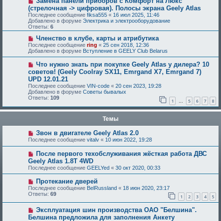
Замена панели приборов с Комфорт на Люкс
(стрелочная -> цифровая). Полосы экрана Geely Atlas
Последнее сообщение
fiksa555
«
16 июл 2025, 11:46
Добавлено в форуме
Электрика и электрооборудование
Ответы:
6
Членство в клубе, карты и атрибутика
Последнее сообщение
ring
«
25 сен 2018, 12:36
Добавлено в форуме
Вступление в GEELY Club Belarus
Что нужно знать при покупке Geely Atlas у дилера? 10
советов! (Geely Coolray SX11, Emrgand X7, Emrgand 7)
UPD 12.01.21
Последнее сообщение
VIN-code
«
20 сен 2023, 19:28
Добавлено в форуме
Советы бывалых
Ответы:
109
1
5
6
7
8
…
Темы
Звон в двигателе Geely Atlas 2.0
Последнее сообщение
vitalv
«
10 июн 2022, 19:28
После первого техобслуживания жёсткая работа ДВС
Geely Atlas 1.8T 4WD
Последнее сообщение
GEELYed
«
30 окт 2020, 00:33
Протекание дверей
Последнее сообщение
BelRussland
«
18 июн 2020, 23:17
Ответы:
69
1
2
3
4
5
Эксплуатация шин производства ОАО "Белшина".
Белшина предложила для заполнения Анкету