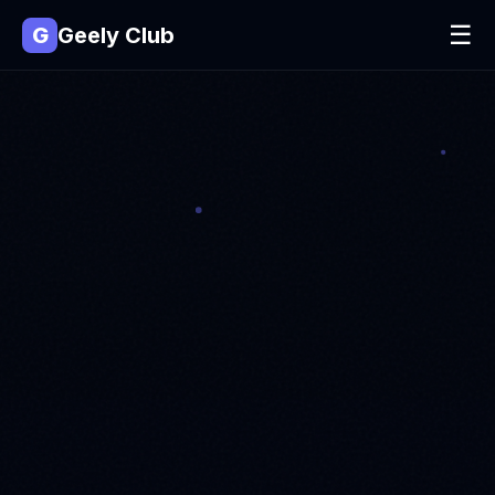
☰
G
Geely Club