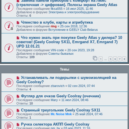
Замена панели приборов с Комфорт на Люкс
(стрелочная -> цифровая). Полосы экрана Geely Atlas
Последнее сообщение
fiksa555
«
16 июл 2025, 11:46
Добавлено в форуме
Электрика и электрооборудование
Ответы:
6
Членство в клубе, карты и атрибутика
Последнее сообщение
ring
«
25 сен 2018, 12:36
Добавлено в форуме
Вступление в GEELY Club Belarus
Что нужно знать при покупке Geely Atlas у дилера? 10
советов! (Geely Coolray SX11, Emrgand X7, Emrgand 7)
UPD 12.01.21
Последнее сообщение
VIN-code
«
20 сен 2023, 19:28
Добавлено в форуме
Советы бывалых
Ответы:
109
1
5
6
7
8
…
Темы
Устанавливать ли подкрылки с шумоизоляцией на
Geely Coolray?
Последнее сообщение
zbarovich
«
02 сен 2024, 07:44
Ответы:
4
Футляр для очков Geely Coolray (очечник)
Последнее сообщение
Mary
«
11 июл 2024, 08:46
Ответы:
10
Странный треугольник Geely Coolray SX11
Последнее сообщение
Mr. Noise Mnk
«
25 май 2024, 07:46
Ответы:
1
Ручка селектора АКПП Geely Coolray
Последнее сообщение
nm_by
«
03 апр 2023, 11:16