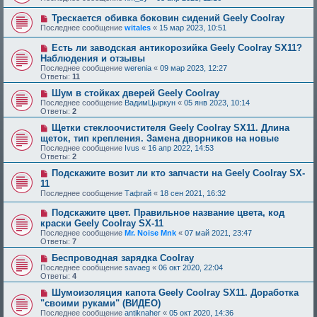
Трескается обивка боковин сидений Geely Coolray
Последнее сообщение
witales
«
15 мар 2023, 10:51
Есть ли заводская антикорозийка Geely Coolray SX11?
Наблюдения и отзывы
Последнее сообщение
werenia
«
09 мар 2023, 12:27
Ответы:
11
Шум в стойках дверей Geely Coolray
Последнее сообщение
ВадимЦыркун
«
05 янв 2023, 10:14
Ответы:
2
Щетки стеклоочистителя Geely Coolray SX11. Длина
щеток, тип крепления. Замена дворников на новые
Последнее сообщение
Ivus
«
16 апр 2022, 14:53
Ответы:
2
Подскажите возит ли кто запчасти на Geely Coolray SX-
11
Последнее сообщение
Тафгай
«
18 сен 2021, 16:32
Подскажите цвет. Правильное название цвета, код
краски Geely Coolray SX-11
Последнее сообщение
Mr. Noise Mnk
«
07 май 2021, 23:47
Ответы:
7
Беспроводная зарядка Coolray
Последнее сообщение
savaeg
«
06 окт 2020, 22:04
Ответы:
4
Шумоизоляция капота Geely Coolray SX11. Доработка
"своими руками" (ВИДЕО)
Последнее сообщение
antiknaher
«
05 окт 2020, 14:36