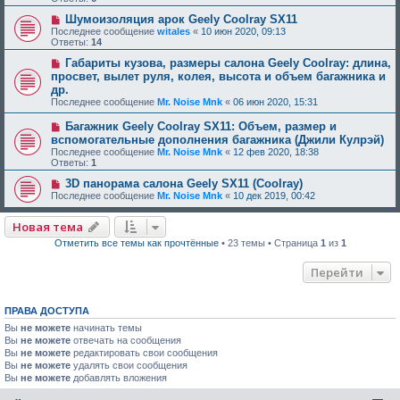
Шумоизоляция арок Geely Coolray SX11
Последнее сообщение
witales
«
10 июн 2020, 09:13
Ответы:
14
Габариты кузова, размеры салона Geely Coolray: длина,
просвет, вылет руля, колея, высота и объем багажника и
др.
Последнее сообщение
Mr. Noise Mnk
«
06 июн 2020, 15:31
Багажник Geely Coolray SX11: Объем, размер и
вспомогательные дополнения багажника (Джили Кулрэй)
Последнее сообщение
Mr. Noise Mnk
«
12 фев 2020, 18:38
Ответы:
1
3D панорама салона Geely SX11 (Coolray)
Последнее сообщение
Mr. Noise Mnk
«
10 дек 2019, 00:42
Новая тема
Отметить все темы как прочтённые
• 23 темы • Страница
1
из
1
Перейти
ПРАВА ДОСТУПА
Вы
не можете
начинать темы
Вы
не можете
отвечать на сообщения
Вы
не можете
редактировать свои сообщения
Вы
не можете
удалять свои сообщения
Вы
не можете
добавлять вложения