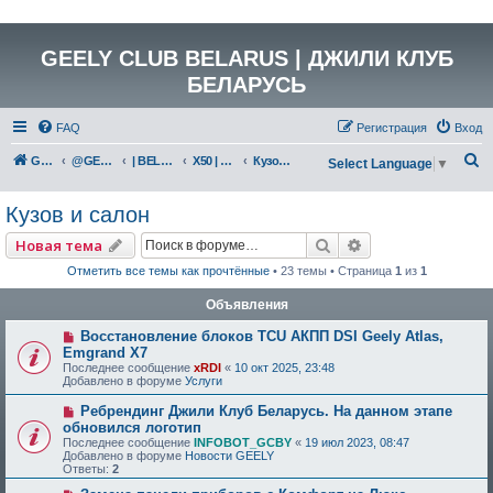
GEELY CLUB BELARUS | ДЖИЛИ КЛУБ
БЕЛАРУСЬ
FAQ
Регистрация
Вход
П
GEELY Club Belarus
@GEELYCLUBBY
| BELGEE КАТАЛОГ
X50 | GEELY COOLRAY (SX11)
Кузов и салон
Select Language
▼
о
Кузов и салон
и
с
Поиск
Расширенный по
Новая тема
к
Отметить все темы как прочтённые
• 23 темы • Страница
1
из
1
Объявления
Восстановление блоков TCU АКПП DSI Geely Atlas,
Emgrand X7
Последнее сообщение
xRDI
«
10 окт 2025, 23:48
Добавлено в форуме
Услуги
Ребрендинг Джили Клуб Беларусь. На данном этапе
обновился логотип
Последнее сообщение
INFOBOT_GCBY
«
19 июл 2023, 08:47
Добавлено в форуме
Новости GEELY
Ответы:
2