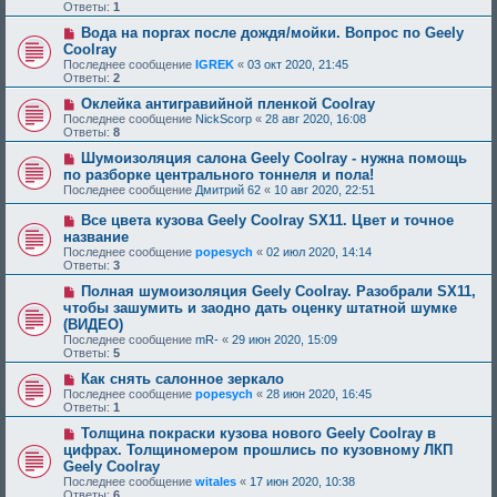
Ответы:
1
Вода на поргах после дождя/мойки. Вопрос по Geely
Coolray
Последнее сообщение
IGREK
«
03 окт 2020, 21:45
Ответы:
2
Оклейка антигравийной пленкой Coolray
Последнее сообщение
NickScorp
«
28 авг 2020, 16:08
Ответы:
8
Шумоизоляция салона Geely Coolray - нужна помощь
по разборке центрального тоннеля и пола!
Последнее сообщение
Дмитрий 62
«
10 авг 2020, 22:51
Все цвета кузова Geely Coolray SX11. Цвет и точное
название
Последнее сообщение
popesych
«
02 июл 2020, 14:14
Ответы:
3
Полная шумоизоляция Geely Coolray. Разобрали SX11,
чтобы зашумить и заодно дать оценку штатной шумке
(ВИДЕО)
Последнее сообщение
mR-
«
29 июн 2020, 15:09
Ответы:
5
Как снять салонное зеркало
Последнее сообщение
popesych
«
28 июн 2020, 16:45
Ответы:
1
Толщина покраски кузова нового Geely Coolray в
цифрах. Толщиномером прошлись по кузовному ЛКП
Geely Coolray
Последнее сообщение
witales
«
17 июн 2020, 10:38
Ответы:
6