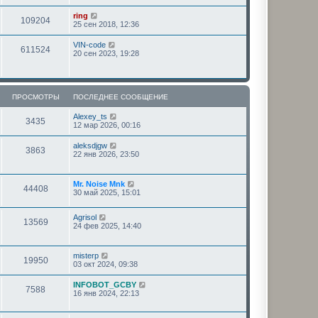
ring
109204
25 сен 2018, 12:36
VIN-code
611524
20 сен 2023, 19:28
ПРОСМОТРЫ
ПОСЛЕДНЕЕ СООБЩЕНИЕ
Alexey_ts
3435
12 мар 2026, 00:16
aleksdjgw
3863
22 янв 2026, 23:50
Mr. Noise Mnk
44408
30 май 2025, 15:01
Agrisol
13569
24 фев 2025, 14:40
misterp
19950
03 окт 2024, 09:38
INFOBOT_GCBY
7588
16 янв 2024, 22:13