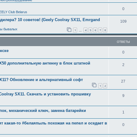
0
EELY Club Belarus
 дилера? 10 советов! (Geely Coolray SX11, Emrgand
109
ты бывалых
1
4
5
6
7
8
…
ОТВЕТЫ
нске
0
e X50 дополнительную антенну в блок штатной
2
SX11? Обновление и альтернативный софт
27
1
2
oolray SX11. Скачать и установить прошивку
9
опок, механический ключ, замена батарейки
1
тит какая-то #белаяпыль похожая на пепел и оседает в
0