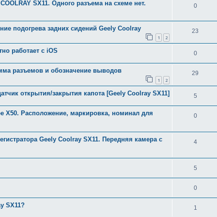
COOLRAY SX11. Одного разъема на схеме нет.
0
ие подогрева задних сидений Geely Coolray
23
1
2
тно работает с iOS
0
рамма разъемов и обозначение выводов
29
1
2
атчик открытия/закрытия капота [Geely Coolray SX11]
5
gee X50. Расположение, маркировка, номинал для
0
егистратора Geely Coolray SX11. Передняя камера с
4
5
0
ay SX11?
1