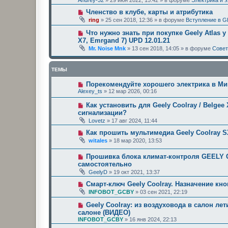
Членство в клубе, карты и атрибутика
ring
»
25 сен 2018, 12:36
» в форуме
Вступление в G
Что нужно знать при покупке Geely Atlas у
X7, Emrgand 7) UPD 12.01.21
Mr. Noise Mnk
»
13 сен 2018, 14:05
» в форуме
Сове
ТЕМЫ
Порекомендуйте хорошего электрика в Ми
Alexey_ts
»
12 мар 2026, 00:16
Как установить для Geely Coolray / Belge
сигнализации?
Lovetz
»
17 авг 2024, 11:44
Как прошить мультимедиа Geely Coolray 
witales
»
18 мар 2020, 13:53
Прошивка блока климат-контроля GEELY C
самостоятельно
GeelyD
»
19 окт 2021, 13:37
Смарт-ключ Geely Coolray. Назначение кн
INFOBOT_GCBY
»
03 сен 2021, 22:19
Geely Coolray: из воздуховода в салон ле
салоне (ВИДЕО)
INFOBOT_GCBY
»
16 янв 2024, 22:13