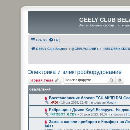
GEELY CLUB BEL
Автомобильное сообщество марк
Ссылки
FAQ
GEELY Club Belarus
@GEELYCLUBBY
| BELGEE КАТАЛ
Электрика и электрооборудование
Поиск
Рас
Новая тема
ОБЪЯВЛЕНИЯ
Восстановление блоков TCU АКПП DSI Geel
xRDI
»
10 окт 2025, 23:48
» в форуме
Услуги
Ребрендинг Джили Клуб Беларусь. На дан
INFOBOT_GCBY
»
30 июн 2023, 16:37
» в форуме
Но
Замена панели приборов с Комфорт на Люк
Atlas
Andrey-32
»
29 июн 2022, 15:42
» в форуме
Электрика и 