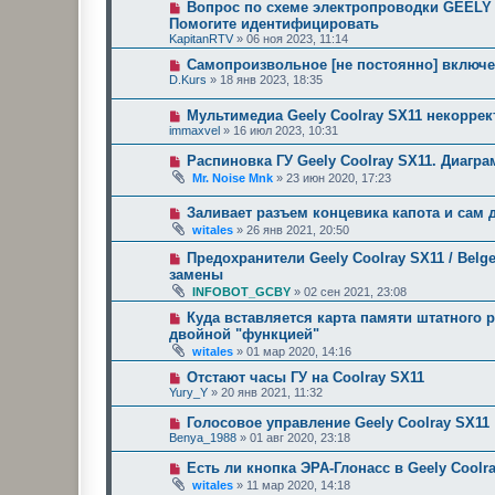
Вопрос по схеме электропроводки GEELY 
Помогите идентифицировать
KapitanRTV
»
06 ноя 2023, 11:14
Самопроизвольное [не постоянно] включен
D.Kurs
»
18 янв 2023, 18:35
Мультимедиа Geely Coolray SX11 некоррек
immaxvel
»
16 июл 2023, 10:31
Распиновка ГУ Geely Coolray SX11. Диаг
Mr. Noise Mnk
»
23 июн 2020, 17:23
Заливает разъем концевика капота и сам д
witales
»
26 янв 2021, 20:50
Предохранители Geely Coolray SX11 / Bel
замены
INFOBOT_GCBY
»
02 сен 2021, 23:08
Куда вставляется карта памяти штатного р
двойной "функцией"
witales
»
01 мар 2020, 14:16
Отстают часы ГУ на Coolray SX11
Yury_Y
»
20 янв 2021, 11:32
Голосовое управление Geely Coolray SX11
Benya_1988
»
01 авг 2020, 23:18
Есть ли кнопка ЭРА-Глонасс в Geely Coolr
witales
»
11 мар 2020, 14:18