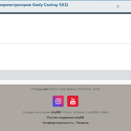
орегистратором Geely Coolray SX11
0
© Copyright
GEELY Club Belarus 2025| Est. 2018
Создано на основе
phpBB
® Forum Software © phpBB Limited
Русская поддержка phpBB
Конфиденциальность
|
Правила