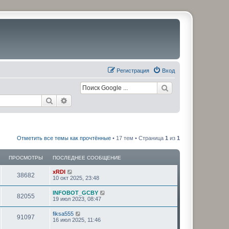
Регистрация
Вход
Поиск
Расширенный поиск
Отметить все темы как прочтённые
• 17 тем • Страница
1
из
1
ПРОСМОТРЫ
ПОСЛЕДНЕЕ СООБЩЕНИЕ
xRDI
38682
10 окт 2025, 23:48
INFOBOT_GCBY
82055
19 июл 2023, 08:47
fiksa555
91097
16 июл 2025, 11:46