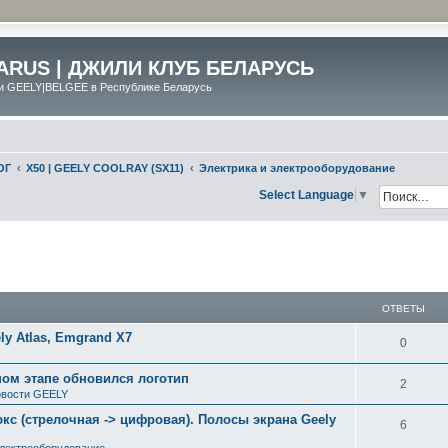
ARUS | ДЖИЛИ КЛУБ БЕЛАРУСЬ
и GEELY|BELGEE в Республике Беларусь
ОГ
X50 | GEELY COOLRAY (SX11)
Электрика и электрооборудование
Select Language
▼
ширенный поиск
ОТВЕТЫ
y Atlas, Emgrand X7
0
ном этапе обновился логотип
2
вости GEELY
с (стрелочная -> цифровая). Полосы экрана Geely
6
электрооборудование