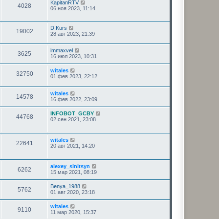
KapitanRTV
4028
06 ноя 2023, 11:14
D.Kurs
19002
28 авг 2023, 21:39
immaxvel
3625
16 июл 2023, 10:31
witales
32750
01 фев 2023, 22:12
witales
14578
16 фев 2022, 23:09
INFOBOT_GCBY
44768
02 сен 2021, 23:08
witales
22641
20 авг 2021, 14:20
alexey_sinitsyn
6262
15 мар 2021, 08:19
Benya_1988
5762
01 авг 2020, 23:18
witales
9110
11 мар 2020, 15:37