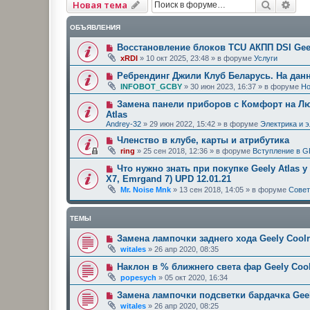
Поиск
Рас
Новая тема
ОБЪЯВЛЕНИЯ
Восстановление блоков TCU АКПП DSI Geel
xRDI
»
10 окт 2025, 23:48
» в форуме
Услуги
Ребрендинг Джили Клуб Беларусь. На дан
INFOBOT_GCBY
»
30 июн 2023, 16:37
» в форуме
Но
Замена панели приборов с Комфорт на Люк
Atlas
Andrey-32
»
29 июн 2022, 15:42
» в форуме
Электрика и 
Членство в клубе, карты и атрибутика
ring
»
25 сен 2018, 12:36
» в форуме
Вступление в G
Что нужно знать при покупке Geely Atlas у
X7, Emrgand 7) UPD 12.01.21
Mr. Noise Mnk
»
13 сен 2018, 14:05
» в форуме
Сове
ТЕМЫ
Замена лампочки заднего хода Geely Cool
witales
»
26 апр 2020, 08:35
Наклон в % ближнего света фар Geely Cool
popesych
»
05 окт 2020, 16:34
Замена лампочки подсветки бардачка Geel
witales
»
26 апр 2020, 08:25