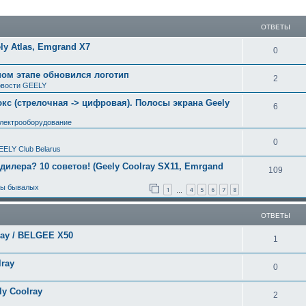
ширенный поиск
ОТВЕТЫ
y Atlas, Emgrand X7
0
ном этапе обновился логотип
2
вости GEELY
с (стрелочная -> цифровая). Полосы экрана Geely
6
электрооборудование
0
EELY Club Belarus
 дилера? 10 советов! (Geely Coolray SX11, Emrgand
109
ты бывалых
1
4
5
6
7
8
…
ОТВЕТЫ
ray / BELGEE X50
1
ray
0
y Coolray
2