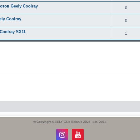
отов Geely Coolray
0
ly Coolray
0
Coolray SX11
1
© Copyright
GEELY Club Belarus 2025| Est. 2018