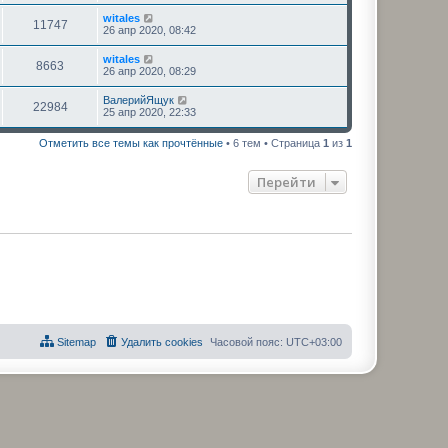
witales
11747
26 апр 2020, 08:42
witales
8663
26 апр 2020, 08:29
ВалерийЯщук
22984
25 апр 2020, 22:33
Отметить все темы как прочтённые
• 6 тем • Страница
1
из
1
Перейти
Sitemap
Удалить cookies
Часовой пояс:
UTC+03:00