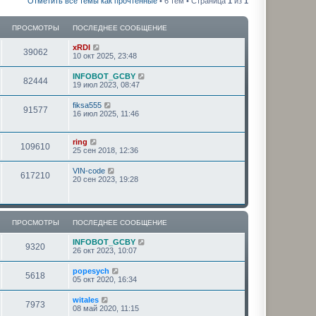
Отметить все темы как прочтённые
• 6 тем • Страница
1
из
1
ПРОСМОТРЫ
ПОСЛЕДНЕЕ СООБЩЕНИЕ
xRDI
39062
10 окт 2025, 23:48
INFOBOT_GCBY
82444
19 июл 2023, 08:47
fiksa555
91577
16 июл 2025, 11:46
ring
109610
25 сен 2018, 12:36
VIN-code
617210
20 сен 2023, 19:28
ПРОСМОТРЫ
ПОСЛЕДНЕЕ СООБЩЕНИЕ
INFOBOT_GCBY
9320
26 окт 2023, 10:07
popesych
5618
05 окт 2020, 16:34
witales
7973
08 май 2020, 11:15