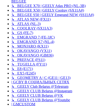
BELGEE
↳ BELGEE X70 | GEELY Atlas PRO (NL-3B)
↳ BELGEE X50 | GEELY Coolray (SX11A#)
↳ BELGEE S50 | GEELY Emgrand NEW (SS11A#)
↳ ATLAS NEW (FX11)
↳ ATLAS (NL-3)
↳ COOLRAY (SX11A3)
↳ GS (FE-7)
↳ EMGRAND 7 (FE-3JC)
↳ EMGRAND X7 (NL-4)
↳ MONJARO (KX11)
↳ OKAVANGO (VX11)
↳ OKAVANGO (GB836)
↳ PREFACE (FS11)
↳ TUGELLA (FY11)
↳ E8 (E171)
↳ EX5 (E245)
↳ GEOMETRY A | C (GE11 | GE13)
| GCBY В СОЦИАЛЬНЫХ СЕТЯХ
↳ GEELY Club Belarus @Telegram
↳ GEELY CLUB Belarus @Instagram
↳ GEELY CLUB Belarus @VK
↳ GEELY CLUB Belarus @Youtube
| GMCUSTOM