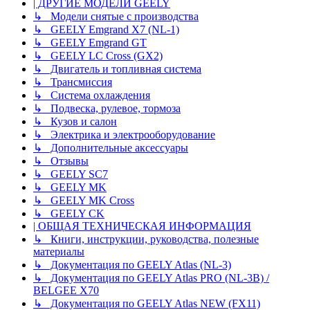
| ДРУГИЕ МОДЕЛИ GEELY
↳ Модели снятые с производства
↳ GEELY Emgrand X7 (NL-1)
↳ GEELY Emgrand GT
↳ GEELY LC Cross (GX2)
↳ Двигатель и топливная система
↳ Трансмиссия
↳ Система охлаждения
↳ Подвеска, рулевое, тормоза
↳ Кузов и салон
↳ Электрика и электрооборудование
↳ Дополнительные аксессуары
↳ Отзывы
↳ GEELY SC7
↳ GEELY MK
↳ GEELY MK Cross
↳ GEELY CK
| ОБЩАЯ ТЕХНИЧЕСКАЯ ИНФОРМАЦИЯ
↳ Книги, инструкции, руководства, полезные
материалы
↳ Документация по GEELY Atlas (NL-3)
↳ Документация по GEELY Atlas PRO (NL-3B) /
BELGEE X70
↳ Документация по GEELY Atlas NEW (FX11)