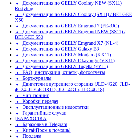
↳ Документация по GEELY Coolray NEW (SX11)
Restyling
↳ Документация по GEELY Coolray (SX11) / BELGEE
X50
↳ Документация по GEELY Emgrand 7 (FE-3JC)
↳ Документация по GEELY Emgrand NEW (SS11) /
BELGEE S50
↳ Документация по GEELY Emgrand X7 (NL-4)
↳ Документация по GEELY Galaxy E8
↳ Документация по GEELY Monjaro (KX11)
↳ Документация по GEELY Okavango (VX11)
↳ Документация по GEELY Tugella (FY11)
↳ FAQ, инструкции, отчеты, фотоотчеты
↳ Бортжурналы
↳ Двигатели внутреннего сгорания (JLD-4G20, JLD-
4G24, JLE-4G18TD, JLC-4G15, JLC-4G18)
↳ Чип-тюнинг
↳ Коробки передач
↳ Эксплуатационные недостатки
↳ Гарантийные случаи
| БАРАХОЛКА
↳ Барахолка в Tеlegram
↳ КитайПром в помощь!
↳ Продажа