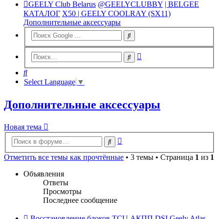
GEELY Club Belarus
@GEELYCLUBBY
| BELGEE
КАТАЛОГ
X50 | GEELY COOLRAY (SX11)
Дополнительные аксессуары
Расширенный
Поиск
поиск
Поиск
Select Language
▼
Дополнительные аксессуары
Новая тема
Расширенный
Поиск
поиск
Отметить все темы как прочтённые
• 3 темы • Страница
1
из
1
Объявления
Ответы
Просмотры
Последнее сообщение
Восстановление блоков TCU АКПП DSI Geely Atlas,