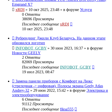
Emgrand X7
xRDI
»
10 окт 2025, 23:48
» в форуме
Услуги
0
Ответы
38696
Просмотры
Последнее сообщение
xRDI
10 окт 2025, 23:48
Ребрендинг Джили Клуб Беларусь. На данном этапе
обновился логотип
INFOBOT_GCBY
»
30 июн 2023, 16:37
» в форуме
Новости GEELY
2
Ответы
82069
Просмотры
Последнее сообщение
INFOBOT_GCBY
19 июл 2023, 08:47
Замена панели приборов с Комфорт на Люкс
(стрелочная -> цифровая). Полосы экрана Geely Atlas
Andrey-32
»
29 июн 2022, 15:42
» в форуме
Электрика и
электрооборудование
6
Ответы
91112
Просмотры
Последнее сообщение
fiksa555