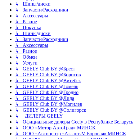
↳ Шины/диски
↳ Запчасти/Расходники
↳ Аксессуары
↳ Разное
↳ Покупка
↳ Шины/диски
↳ Запчасти/Расходники
↳ Аксессуары
↳ Разное
↳ Обмен
↳ Услуги
↳ GEELY Club BY @Брест
↳ GEELY Club BY @Борисов
↳ GEELY Club BY @Витебск
↳ GEELY Club BY @Гомель
↳ GEELY Club BY @Гродно
↳ GEELY Club BY @Лида
↳ GEELY Club BY @Могилев
↳ GEELY Club BY @Солигорск
↳ | ДИЛЕРЫ GEELY
↳ Официальные дилеры Geely в Республике Беларусь
↳ ООО «Мотор АвтоГрад» МИНСК
↳ ООО «Автоцентр «Атлант-М Боровая» МИНСК