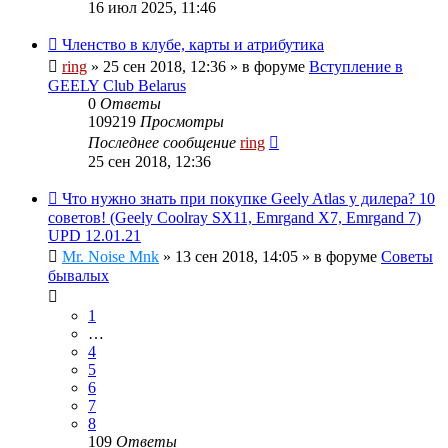
16 июл 2025, 11:46
Членство в клубе, карты и атрибутика
ring
»
25 сен 2018, 12:36
» в форуме
Вступление в
GEELY Club Belarus
0
Ответы
109219
Просмотры
Последнее сообщение
ring
25 сен 2018, 12:36
Что нужно знать при покупке Geely Atlas у дилера? 10
советов! (Geely Coolray SX11, Emrgand X7, Emrgand 7)
UPD 12.01.21
Mr. Noise Mnk
»
13 сен 2018, 14:05
» в форуме
Советы
бывалых
1
…
4
5
6
7
8
109
Ответы