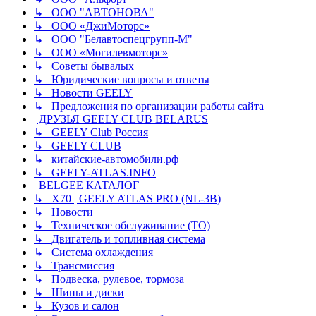
↳ ООО "АВТОНОВА"
↳ ООО «ДжиМоторс»
↳ ООО "Белавтоспецгрупп-М"
↳ ООО «Могилевмоторс»
↳ Советы бывалых
↳ Юридические вопросы и ответы
↳ Новости GEELY
↳ Предложения по организации работы сайта
| ДРУЗЬЯ GEELY CLUB BELARUS
↳ GEELY Club Россия
↳ GEELY CLUB
↳ китайские-автомобили.рф
↳ GEELY-ATLAS.INFO
| BELGEE КАТАЛОГ
↳ X70 | GEELY ATLAS PRO (NL-3B)
↳ Новости
↳ Техническое обслуживание (ТО)
↳ Двигатель и топливная система
↳ Система охлаждения
↳ Трансмиссия
↳ Подвеска, рулевое, тормоза
↳ Шины и диски
↳ Кузов и салон