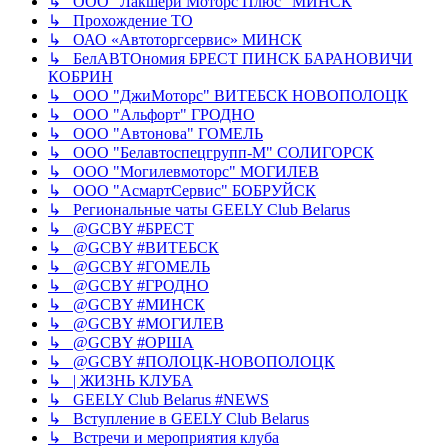
↳ ООО “Лакшери Моторс Плюс” МИНСК
↳ Прохождение ТО
↳ ОАО «Автоторгсервис» МИНСК
↳ БелАВТОномия БРЕСТ ПИНСК БАРАНОВИЧИ
КОБРИН
↳ ООО "ДжиМоторс" ВИТЕБСК НОВОПОЛОЦК
↳ ООО "Альфорт" ГРОДНО
↳ ООО "Автонова" ГОМЕЛЬ
↳ ООО "Белавтоспецгрупп-М" СОЛИГОРСК
↳ ООО "Могилевмоторс" МОГИЛЕВ
↳ ООО "АсмартСервис" БОБРУЙСК
↳ Региональные чаты GEELY Club Belarus
↳ @GCBY #БРЕСТ
↳ @GCBY #ВИТЕБСК
↳ @GCBY #ГОМЕЛЬ
↳ @GCBY #ГРОДНО
↳ @GCBY #МИНСК
↳ @GCBY #МОГИЛЕВ
↳ @GCBY #ОРША
↳ @GCBY #ПОЛОЦК-НОВОПОЛОЦК
↳ | ЖИЗНЬ КЛУБА
↳ GEELY Club Bеlarus #NEWS
↳ Вступление в GEELY Club Belarus
↳ Встречи и мероприятия клуба