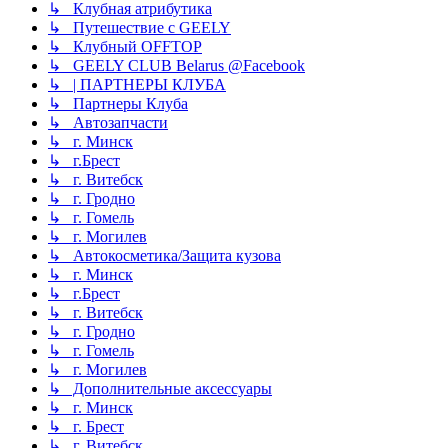
↳ Клубная атрибутика
↳ Путешествие с GEELY
↳ Клубный OFFTOP
↳ GEELY CLUB Belarus @Facebook
↳ | ПАРТНЕРЫ КЛУБА
↳ Партнеры Клуба
↳ Автозапчасти
↳ г. Минск
↳ г.Брест
↳ г. Витебск
↳ г. Гродно
↳ г. Гомель
↳ г. Могилев
↳ Автокосметика/Защита кузова
↳ г. Минск
↳ г.Брест
↳ г. Витебск
↳ г. Гродно
↳ г. Гомель
↳ г. Могилев
↳ Дополнительные аксессуары
↳ г. Минск
↳ г. Брест
↳ г. Витебск