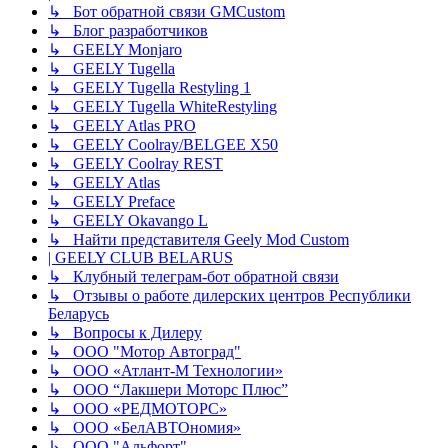
↳ Бот обратной связи GMCustom
↳ Блог разработчиков
↳ GEELY Monjaro
↳ GEELY Tugella
↳ GEELY Tugella Restyling 1
↳ GEELY Tugella WhiteRestyling
↳ GEELY Atlas PRO
↳ GEELY Coolray/BELGEE X50
↳ GEELY Coolray REST
↳ GEELY Atlas
↳ GEELY Preface
↳ GEELY Okavango L
↳ Найти представителя Geely Mod Custom
| GEELY CLUB BELARUS
↳ Клубный телеграм-бот обратной связи
↳ Отзывы о работе дилерских центров Республики
Беларусь
↳ Вопросы к Дилеру
↳ ООО "Мотор Автоград"
↳ ООО «Атлант-М Технологии»
↳ ООО “Лакшери Моторс Плюс”
↳ ООО «РЕДМОТОРС»
↳ ООО «БелАВТОномия»
↳ ООО "Альфорт"