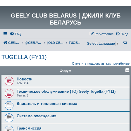
GEELY CLUB BELARUS | ДЖИЛИ КЛУБ
БЕЛАРУСЬ
FAQ
Регистрация
Вход
П
GEELY Club Belarus
@GEELYCLUBBY
| OLD GEELY
TUGELLA (FY11)
Select Language
▼
о
TUGELLA (FY11)
и
Отметить подфорумы как прочтённые
с
Форум
к
Новости
Темы:
4
Техническое обслуживание (ТО) Geely Tugella (FY11)
Темы:
3
Двигатель и топливная система
Система охлаждения
Трансмиссия