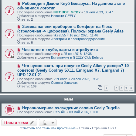
Ребрендинг Джили Клуб Беларусь. На данном этапе
обновился логотип
Последнее сообщение
INFOBOT_GCBY
«
19 июл 2023, 08:47
Добавлено в форуме
Новости GEELY
Ответы:
2
Замена панели приборов с Комфорт на Люкс
(стрелочная -> цифровая). Полосы экрана Geely Atlas
Последнее сообщение
fiksa555
«
16 июл 2025, 11:46
Добавлено в форуме
Электрика и электрооборудование
Ответы:
6
Членство в клубе, карты и атрибутика
Последнее сообщение
ring
«
25 сен 2018, 12:36
Добавлено в форуме
Вступление в GEELY Club Belarus
Что нужно знать при покупке Geely Atlas у дилера? 10
советов! (Geely Coolray SX11, Emrgand X7, Emrgand 7)
UPD 12.01.21
Последнее сообщение
VIN-code
«
20 сен 2023, 19:28
Добавлено в форуме
Советы бывалых
Ответы:
109
1
5
6
7
8
…
Темы
Неравномерное охлаждение салона Geely Tugella
Последнее сообщение
Серый1
«
03 май 2026, 19:00
Новая тема
Отметить все темы как прочтённые
• 1 тема • Страница
1
из
1