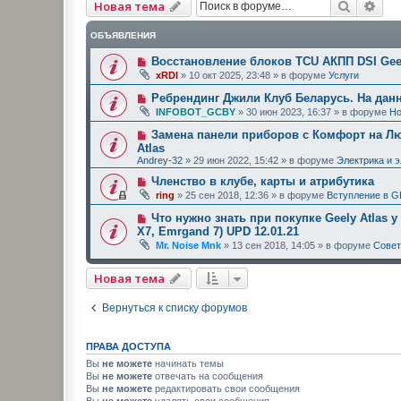
Поиск
Рас
Новая тема
ОБЪЯВЛЕНИЯ
Восстановление блоков TCU АКПП DSI Geel
xRDI
»
10 окт 2025, 23:48
» в форуме
Услуги
Ребрендинг Джили Клуб Беларусь. На дан
INFOBOT_GCBY
»
30 июн 2023, 16:37
» в форуме
Но
Замена панели приборов с Комфорт на Люк
Atlas
Andrey-32
»
29 июн 2022, 15:42
» в форуме
Электрика и 
Членство в клубе, карты и атрибутика
ring
»
25 сен 2018, 12:36
» в форуме
Вступление в G
Что нужно знать при покупке Geely Atlas у
X7, Emrgand 7) UPD 12.01.21
Mr. Noise Mnk
»
13 сен 2018, 14:05
» в форуме
Сове
Новая тема
Вернуться к списку форумов
ПРАВА ДОСТУПА
Вы
не можете
начинать темы
Вы
не можете
отвечать на сообщения
Вы
не можете
редактировать свои сообщения