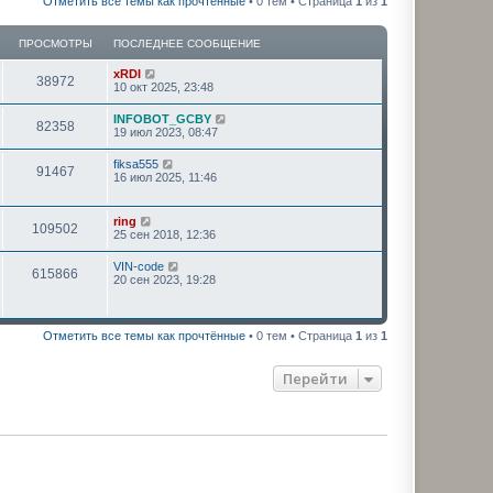
Отметить все темы как прочтённые
• 0 тем • Страница
1
из
1
ПРОСМОТРЫ
ПОСЛЕДНЕЕ СООБЩЕНИЕ
xRDI
38972
10 окт 2025, 23:48
INFOBOT_GCBY
82358
19 июл 2023, 08:47
fiksa555
91467
16 июл 2025, 11:46
ring
109502
25 сен 2018, 12:36
VIN-code
615866
20 сен 2023, 19:28
Отметить все темы как прочтённые
• 0 тем • Страница
1
из
1
Перейти