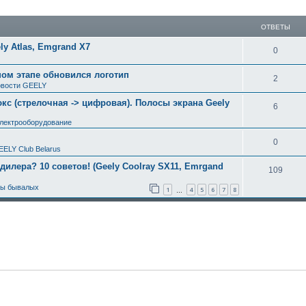
ширенный поиск
ОТВЕТЫ
y Atlas, Emgrand X7
0
ном этапе обновился логотип
2
вости GEELY
с (стрелочная -> цифровая). Полосы экрана Geely
6
электрооборудование
0
EELY Club Belarus
 дилера? 10 советов! (Geely Coolray SX11, Emrgand
109
ты бывалых
1
4
5
6
7
8
…