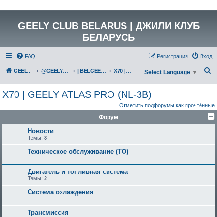
GEELY CLUB BELARUS | ДЖИЛИ КЛУБ
БЕЛАРУСЬ
FAQ
Регистрация
Вход
П
GEELY Club Belarus
@GEELYCLUBBY
| BELGEE КАТАЛОГ
X70 | GEELY ATLAS PRO (NL-3B)
Select Language
▼
о
X70 | GEELY ATLAS PRO (NL-3B)
и
Отметить подфорумы как прочтённые
с
Форум
к
Новости
Темы:
8
Техническое обслуживание (ТО)
Двигатель и топливная система
Темы:
2
Система охлаждения
Трансмиссия