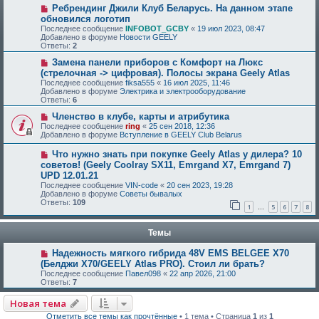
Ребрендинг Джили Клуб Беларусь. На данном этапе
обновился логотип
Последнее сообщение
INFOBOT_GCBY
«
19 июл 2023, 08:47
Добавлено в форуме
Новости GEELY
Ответы:
2
Замена панели приборов с Комфорт на Люкс
(стрелочная -> цифровая). Полосы экрана Geely Atlas
Последнее сообщение
fiksa555
«
16 июл 2025, 11:46
Добавлено в форуме
Электрика и электрооборудование
Ответы:
6
Членство в клубе, карты и атрибутика
Последнее сообщение
ring
«
25 сен 2018, 12:36
Добавлено в форуме
Вступление в GEELY Club Belarus
Что нужно знать при покупке Geely Atlas у дилера? 10
советов! (Geely Coolray SX11, Emrgand X7, Emrgand 7)
UPD 12.01.21
Последнее сообщение
VIN-code
«
20 сен 2023, 19:28
Добавлено в форуме
Советы бывалых
Ответы:
109
1
5
6
7
8
…
Темы
Надежность мягкого гибрида 48V EMS BELGEE X70
(Белджи Х70/GEELY Atlas PRO). Стоил ли брать?
Последнее сообщение
Павел098
«
22 апр 2026, 21:00
Ответы:
7
Новая тема
Отметить все темы как прочтённые
• 1 тема • Страница
1
из
1