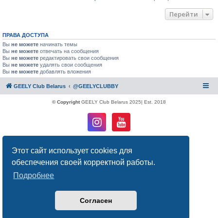
Перейти
ПРАВА ДОСТУПА
Вы
не можете
начинать темы
Вы
не можете
отвечать на сообщения
Вы
не можете
редактировать свои сообщения
Вы
не можете
удалять свои сообщения
Вы
не можете
добавлять вложения
GEELY Club Belarus
@GEELYCLUBBY
© Copyright
GEELY Club Belarus 2025| Est. 2018
Создано на основе
phpBB
® Forum Software © phpBB Limited
Этот сайт использует cookies для
Русская поддержка phpBB
Конфиденциальность
|
Правила
обеспечения своей корректной работы.
Подробнее
Согласен