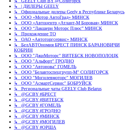
↳ GEELY Club BY @Солигорск
↳ | ДИЛЕРЫ GEELY
↳ Официальные дилеры Geely в Республике Беларусь
↳ ООО «Мотор АвтоГрад» МИНСК
↳ ООО «Автоцентр «Атлант-М Боровая» МИНСК
↳ ООО “Лакшери Моторс Плюс” МИНСК
↳ Прохождение ТО
↳ ОАО «Автоторгсервис» МИНСК
↳ БелАВТОномия БРЕСТ ПИНСК БАРАНОВИЧИ
КОБРИН
↳ ООО "ДжиМоторс" ВИТЕБСК НОВОПОЛОЦК
↳ ООО "Альфорт" ГРОДНО
↳ ООО "Автонова" ГОМЕЛЬ
↳ ООО "Белавтоспецгрупп-М" СОЛИГОРСК
↳ ООО "Могилевмоторс" МОГИЛЕВ
↳ ООО "АсмартСервис" БОБРУЙСК
↳ Региональные чаты GEELY Club Belarus
↳ @GCBY #БРЕСТ
↳ @GCBY #ВИТЕБСК
↳ @GCBY #ГОМЕЛЬ
↳ @GCBY #ГРОДНО
↳ @GCBY #МИНСК
↳ @GCBY #МОГИЛЕВ
↳ @GCBY #ОРША