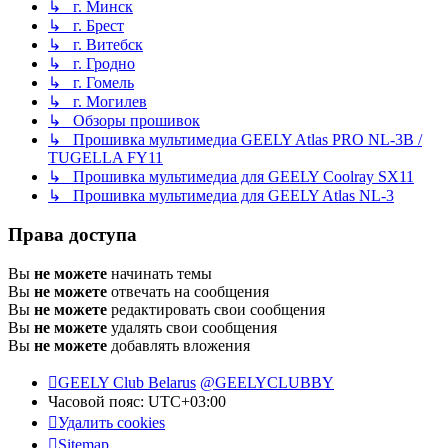
↳ г. Минск
↳ г. Брест
↳ г. Витебск
↳ г. Гродно
↳ г. Гомель
↳ г. Могилев
↳ Обзоры прошивок
↳ Прошивка мультимедиа GEELY Atlas PRO NL-3B /
TUGELLA FY11
↳ Прошивка мультимедиа для GEELY Coolray SX11
↳ Прошивка мультимедиа для GEELY Atlas NL-3
Права доступа
Вы
не можете
начинать темы
Вы
не можете
отвечать на сообщения
Вы
не можете
редактировать свои сообщения
Вы
не можете
удалять свои сообщения
Вы
не можете
добавлять вложения
GEELY Club Belarus
@GEELYCLUBBY
Часовой пояс:
UTC+03:00
Удалить cookies
Sitemap