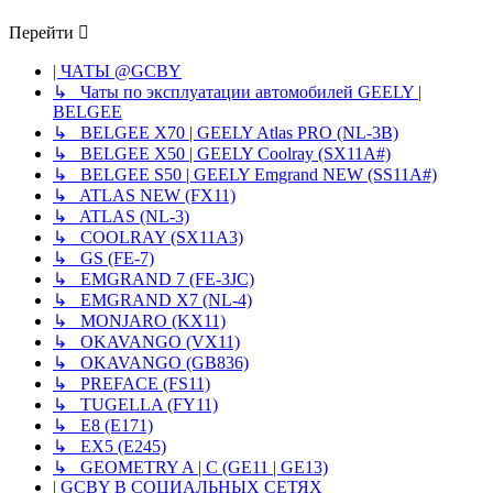
Перейти
| ЧАТЫ @GCBY
↳ Чаты по эксплуатации автомобилей GEELY |
BELGEE
↳ BELGEE X70 | GEELY Atlas PRO (NL-3B)
↳ BELGEE X50 | GEELY Coolray (SX11A#)
↳ BELGEE S50 | GEELY Emgrand NEW (SS11A#)
↳ ATLAS NEW (FX11)
↳ ATLAS (NL-3)
↳ COOLRAY (SX11A3)
↳ GS (FE-7)
↳ EMGRAND 7 (FE-3JC)
↳ EMGRAND X7 (NL-4)
↳ MONJARO (KX11)
↳ OKAVANGO (VX11)
↳ OKAVANGO (GB836)
↳ PREFACE (FS11)
↳ TUGELLA (FY11)
↳ E8 (E171)
↳ EX5 (E245)
↳ GEOMETRY A | C (GE11 | GE13)
| GCBY В СОЦИАЛЬНЫХ СЕТЯХ