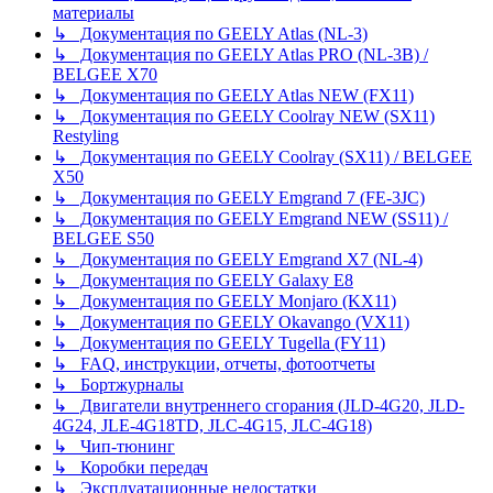
материалы
↳ Документация по GEELY Atlas (NL-3)
↳ Документация по GEELY Atlas PRO (NL-3B) /
BELGEE X70
↳ Документация по GEELY Atlas NEW (FX11)
↳ Документация по GEELY Coolray NEW (SX11)
Restyling
↳ Документация по GEELY Coolray (SX11) / BELGEE
X50
↳ Документация по GEELY Emgrand 7 (FE-3JC)
↳ Документация по GEELY Emgrand NEW (SS11) /
BELGEE S50
↳ Документация по GEELY Emgrand X7 (NL-4)
↳ Документация по GEELY Galaxy E8
↳ Документация по GEELY Monjaro (KX11)
↳ Документация по GEELY Okavango (VX11)
↳ Документация по GEELY Tugella (FY11)
↳ FAQ, инструкции, отчеты, фотоотчеты
↳ Бортжурналы
↳ Двигатели внутреннего сгорания (JLD-4G20, JLD-
4G24, JLE-4G18TD, JLC-4G15, JLC-4G18)
↳ Чип-тюнинг
↳ Коробки передач
↳ Эксплуатационные недостатки