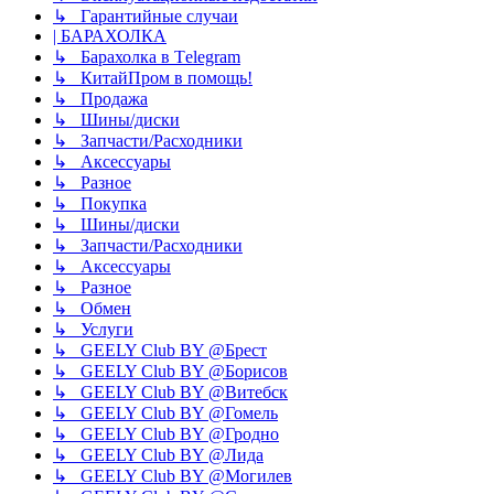
↳ Гарантийные случаи
| БАРАХОЛКА
↳ Барахолка в Tеlegram
↳ КитайПром в помощь!
↳ Продажа
↳ Шины/диски
↳ Запчасти/Расходники
↳ Аксессуары
↳ Разное
↳ Покупка
↳ Шины/диски
↳ Запчасти/Расходники
↳ Аксессуары
↳ Разное
↳ Обмен
↳ Услуги
↳ GEELY Club BY @Брест
↳ GEELY Club BY @Борисов
↳ GEELY Club BY @Витебск
↳ GEELY Club BY @Гомель
↳ GEELY Club BY @Гродно
↳ GEELY Club BY @Лида
↳ GEELY Club BY @Могилев