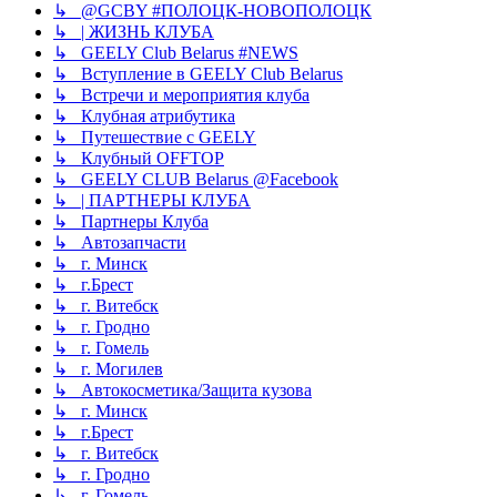
↳ @GCBY #ПОЛОЦК-НОВОПОЛОЦК
↳ | ЖИЗНЬ КЛУБА
↳ GEELY Club Bеlarus #NEWS
↳ Вступление в GEELY Club Belarus
↳ Встречи и мероприятия клуба
↳ Клубная атрибутика
↳ Путешествие с GEELY
↳ Клубный OFFTOP
↳ GEELY CLUB Belarus @Facebook
↳ | ПАРТНЕРЫ КЛУБА
↳ Партнеры Клуба
↳ Автозапчасти
↳ г. Минск
↳ г.Брест
↳ г. Витебск
↳ г. Гродно
↳ г. Гомель
↳ г. Могилев
↳ Автокосметика/Защита кузова
↳ г. Минск
↳ г.Брест
↳ г. Витебск
↳ г. Гродно
↳ г. Гомель