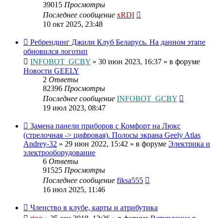
39015
Просмотры
Последнее сообщение
xRDI
10 окт 2025, 23:48
Ребрендинг Джили Клуб Беларусь. На данном этапе
обновился логотип
INFOBOT_GCBY
»
30 июн 2023, 16:37
» в форуме
Новости GEELY
2
Ответы
82396
Просмотры
Последнее сообщение
INFOBOT_GCBY
19 июл 2023, 08:47
Замена панели приборов с Комфорт на Люкс
(стрелочная -> цифровая). Полосы экрана Geely Atlas
Andrey-32
»
29 июн 2022, 15:42
» в форуме
Электрика и
электрооборудование
6
Ответы
91525
Просмотры
Последнее сообщение
fiksa555
16 июл 2025, 11:46
Членство в клубе, карты и атрибутика