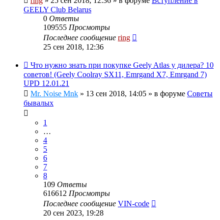
ring
»
25 сен 2018, 12:36
» в форуме
Вступление в
GEELY Club Belarus
0
Ответы
109555
Просмотры
Последнее сообщение
ring
25 сен 2018, 12:36
Что нужно знать при покупке Geely Atlas у дилера? 10
советов! (Geely Coolray SX11, Emrgand X7, Emrgand 7)
UPD 12.01.21
Mr. Noise Mnk
»
13 сен 2018, 14:05
» в форуме
Советы
бывалых
1
…
4
5
6
7
8
109
Ответы
616612
Просмотры
Последнее сообщение
VIN-code
20 сен 2023, 19:28