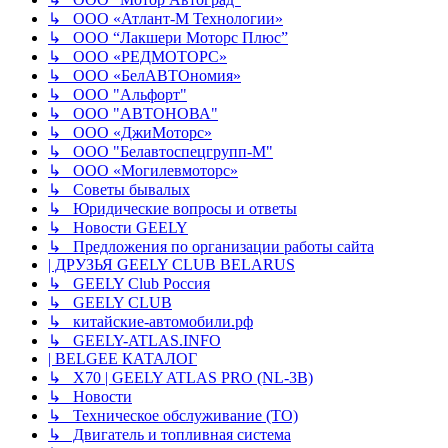
↳ ООО «Атлант-М Технологии»
↳ ООО “Лакшери Моторс Плюс”
↳ ООО «РЕДМОТОРС»
↳ ООО «БелАВТОномия»
↳ ООО "Альфорт"
↳ ООО "АВТОНОВА"
↳ ООО «ДжиМоторс»
↳ ООО "Белавтоспецгрупп-М"
↳ ООО «Могилевмоторс»
↳ Советы бывалых
↳ Юридические вопросы и ответы
↳ Новости GEELY
↳ Предложения по организации работы сайта
| ДРУЗЬЯ GEELY CLUB BELARUS
↳ GEELY Club Россия
↳ GEELY CLUB
↳ китайские-автомобили.рф
↳ GEELY-ATLAS.INFO
| BELGEE КАТАЛОГ
↳ X70 | GEELY ATLAS PRO (NL-3B)
↳ Новости
↳ Техническое обслуживание (ТО)
↳ Двигатель и топливная система