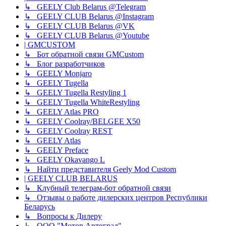
↳ GEELY Club Belarus @Telegram
↳ GEELY CLUB Belarus @Instagram
↳ GEELY CLUB Belarus @VK
↳ GEELY CLUB Belarus @Youtube
| GMCUSTOM
↳ Бот обратной связи GMCustom
↳ Блог разработчиков
↳ GEELY Monjaro
↳ GEELY Tugella
↳ GEELY Tugella Restyling 1
↳ GEELY Tugella WhiteRestyling
↳ GEELY Atlas PRO
↳ GEELY Coolray/BELGEE X50
↳ GEELY Coolray REST
↳ GEELY Atlas
↳ GEELY Preface
↳ GEELY Okavango L
↳ Найти представителя Geely Mod Custom
| GEELY CLUB BELARUS
↳ Клубный телеграм-бот обратной связи
↳ Отзывы о работе дилерских центров Республики
Беларусь
↳ Вопросы к Дилеру
↳ ООО "Мотор Автоград"