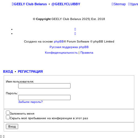
GEELY Club Belarus
@GEELYCLUBBY
Sitemap
Удал
© Copyright
GEELY Club Belarus 2025| Est. 2018
Создано на основе
phpBB
® Forum Software © phpBB Limited
Русская поддержка phpBB
Конфиденциальность
|
Правила
ВХОД
•
РЕГИСТРАЦИЯ
Имя пользователя:
Пароль:
Забыли пароль?
Запомнить меня
Скрыть моё пребывание на конференции в этот раз