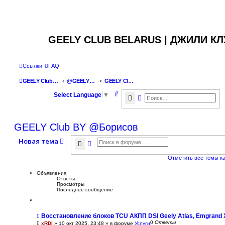
GEELY CLUB BELARUS | ДЖИЛИ К
Ссылки
FAQ
GEELY Club Belarus
@GEELYCLUBBY
GEELY Club BY @Борисов
П
Select Language
▼
Поиск
Расширенный поиск
о
и
GEELY Club BY @Борисов
с
Новая тема
к
Поиск
Расширенный поиск
Отметить все темы к
Объявления
Ответы
Просмотры
Последнее сообщение
Восстановление блоков TCU АКПП DSI Geely Atlas, Emgrand 
0
Ответы
xRDI
»
10 окт 2025, 23:48
» в форуме
Услуги