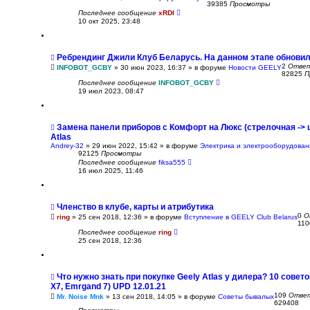
39385
Просмотры
Последнее сообщение
xRDI
10 окт 2025, 23:48
Ребрендинг Джили Клуб Беларусь. На данном этапе обновил
2
Отве
INFOBOT_GCBY
»
30 июн 2023, 16:37
» в форуме
Новости GEELY
82825
П
Последнее сообщение
INFOBOT_GCBY
19 июл 2023, 08:47
Замена панели приборов с Комфорт на Люкс (стрелочная -> 
Atlas
Andrey-32
»
29 июн 2022, 15:42
» в форуме
Электрика и электрооборудова
92125
Просмотры
Последнее сообщение
fiksa555
16 июл 2025, 11:46
Членство в клубе, карты и атрибутика
0
О
ring
»
25 сен 2018, 12:36
» в форуме
Вступление в GEELY Club Belarus
11
Последнее сообщение
ring
25 сен 2018, 12:36
Что нужно знать при покупке Geely Atlas у дилера? 10 совето
X7, Emrgand 7) UPD 12.01.21
109
Отве
Mr. Noise Mnk
»
13 сен 2018, 14:05
» в форуме
Советы бывалых
629408