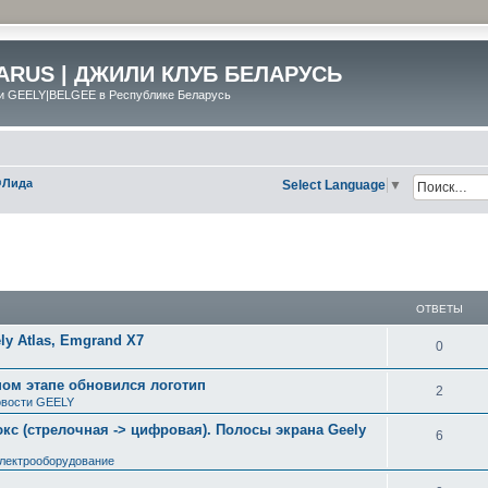
ARUS | ДЖИЛИ КЛУБ БЕЛАРУСЬ
и GEELY|BELGEE в Республике Беларусь
@Лида
Select Language
▼
ширенный поиск
ОТВЕТЫ
y Atlas, Emgrand X7
0
ном этапе обновился логотип
2
вости GEELY
с (стрелочная -> цифровая). Полосы экрана Geely
6
электрооборудование