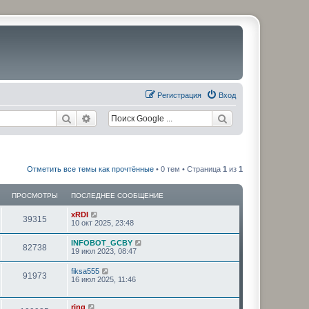
Регистрация
Вход
Поиск
Расширенный поиск
Отметить все темы как прочтённые
• 0 тем • Страница
1
из
1
ПРОСМОТРЫ
ПОСЛЕДНЕЕ СООБЩЕНИЕ
xRDI
39315
10 окт 2025, 23:48
INFOBOT_GCBY
82738
19 июл 2023, 08:47
fiksa555
91973
16 июл 2025, 11:46
ring