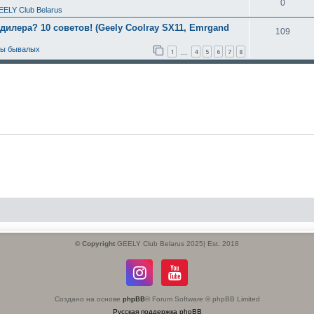
0
EELY Club Belarus
 дилера? 10 советов! (Geely Coolray SX11, Emrgand
109
ты бывалых
1
4
5
6
7
8
…
© Copyright
GEELY Club Belarus 2025| Est. 2018
Создано на основе
phpBB
® Forum Software © phpBB Limited
Русская поддержка phpBB