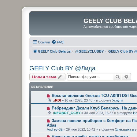
GEELY CLUB BEL
Автомобильное сообщество марк
Ссылки
FAQ
GEELY Club Belarus
@GEELYCLUBBY
GEELY Club BY 
GEELY Club BY @Лида
Поиск
Рас
Новая тема
ОБЪЯВЛЕНИЯ
Восстановление блоков TCU АКПП DSI Geel
xRDI
»
10 окт 2025, 23:48
» в форуме
Услуги
Ребрендинг Джили Клуб Беларусь. На дан
INFOBOT_GCBY
»
30 июн 2023, 16:37
» в форуме
Но
Замена панели приборов с Комфорт на Люк
Atlas
Andrey-32
»
29 июн 2022, 15:42
» в форуме
Электрика и 
Членство в клубе, карты и атрибутика