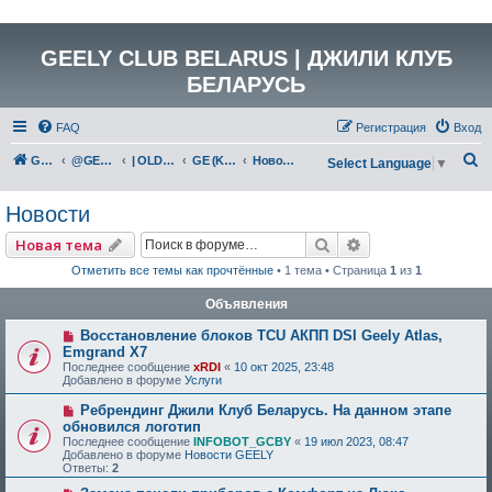
GEELY CLUB BELARUS | ДЖИЛИ КЛУБ
БЕЛАРУСЬ
FAQ
Регистрация
Вход
П
GEELY Club Belarus
@GEELYCLUBBY
| OLD GEELY
GE (KC-2)
Новости
Select Language
▼
о
Новости
и
с
Поиск
Расширенный по
Новая тема
к
Отметить все темы как прочтённые
• 1 тема • Страница
1
из
1
Объявления
Восстановление блоков TCU АКПП DSI Geely Atlas,
Emgrand X7
Последнее сообщение
xRDI
«
10 окт 2025, 23:48
Добавлено в форуме
Услуги
Ребрендинг Джили Клуб Беларусь. На данном этапе
обновился логотип
Последнее сообщение
INFOBOT_GCBY
«
19 июл 2023, 08:47
Добавлено в форуме
Новости GEELY
Ответы:
2