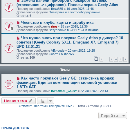
Замена панели приборов с Комфорт на Люкс
(стрелочная -> цифровая). Полосы экрана Geely Atlas
Последнее сообщение
fiksa555
«
16 июл 2025, 11:46
Добавлено в форуме
Электрика и электрооборудование
Ответы:
6
Членство в клубе, карты и атрибутика
Последнее сообщение
ring
«
25 сен 2018, 12:36
Добавлено в форуме
Вступление в GEELY Club Belarus
Что нужно знать при покупке Geely Atlas у дилера? 10
советов! (Geely Coolray SX11, Emrgand X7, Emrgand 7)
UPD 12.01.21
Последнее сообщение
VIN-code
«
20 сен 2023, 19:28
Добавлено в форуме
Советы бывалых
Ответы:
109
1
5
6
7
8
…
Темы
Как часто покупают Geely GE: статистика продаж
физлицам. Eдиная комплектация силовой установки -
1.8TD+6AT
Последнее сообщение
INFOBOT_GCBY
«
22 июн 2020, 20:13
Новая тема
Отметить все темы как прочтённые
• 1 тема • Страница
1
из
1
Перейти
ПРАВА ДОСТУПА