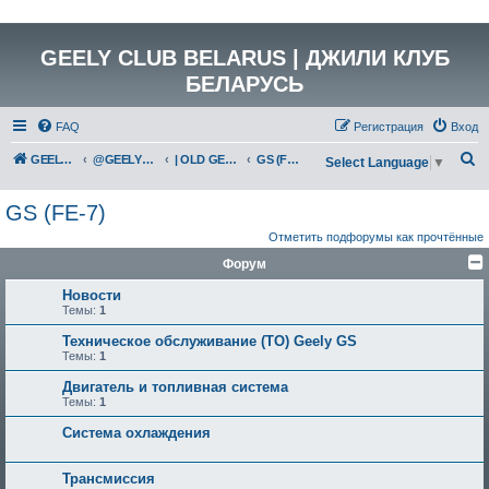
GEELY CLUB BELARUS | ДЖИЛИ КЛУБ
БЕЛАРУСЬ
FAQ
Регистрация
Вход
П
GEELY Club Belarus
@GEELYCLUBBY
| OLD GEELY
GS (FE-7)
Select Language
▼
о
GS (FE-7)
и
Отметить подфорумы как прочтённые
с
Форум
к
Новости
Темы:
1
Техническое обслуживание (ТО) Geely GS
Темы:
1
Двигатель и топливная система
Темы:
1
Система охлаждения
Трансмиссия