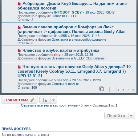
Ребрендинг Джили Клуб Беларусь. На данном этапе
обновился логотип
Последнее сообщение
INFOBOT_GCBY
«
19 июл 2023, 08:47
Добавлено в форуме
Новости GEELY
Ответы:
2
Замена панели приборов с Комфорт на Люкс
(стрелочная -> цифровая). Полосы экрана Geely Atlas
Последнее сообщение
fiksa555
«
16 июл 2025, 11:46
Добавлено в форуме
Электрика и электрооборудование
Ответы:
6
Членство в клубе, карты и атрибутика
Последнее сообщение
ring
«
25 сен 2018, 12:36
Добавлено в форуме
Вступление в GEELY Club Belarus
Что нужно знать при покупке Geely Atlas у дилера? 10
советов! (Geely Coolray SX11, Emrgand X7, Emrgand 7)
UPD 12.01.21
Последнее сообщение
VIN-code
«
20 сен 2023, 19:28
Добавлено в форуме
Советы бывалых
Ответы:
109
1
5
6
7
8
…
Новая тема
Отметить все темы как прочтённые
• 0 тем • Страница
1
из
1
Перейти
ПРАВА ДОСТУПА
Вы
не можете
начинать темы