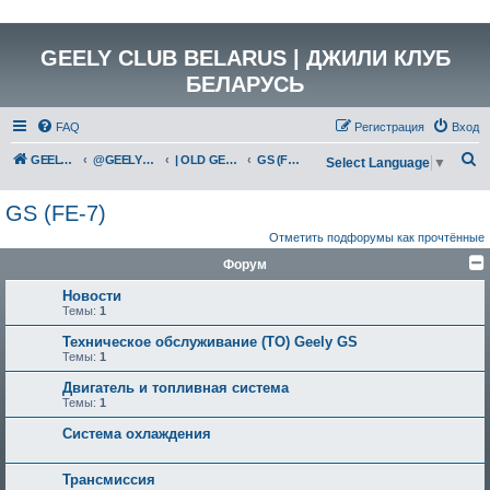
GEELY CLUB BELARUS | ДЖИЛИ КЛУБ
БЕЛАРУСЬ
FAQ
Регистрация
Вход
П
GEELY Club Belarus
@GEELYCLUBBY
| OLD GEELY
GS (FE-7)
Select Language
▼
о
GS (FE-7)
и
Отметить подфорумы как прочтённые
с
Форум
к
Новости
Темы:
1
Техническое обслуживание (ТО) Geely GS
Темы:
1
Двигатель и топливная система
Темы:
1
Система охлаждения
Трансмиссия