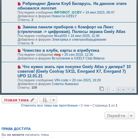
Ребрендинг Джили Клуб Беларусь. На данном этапе
обновился логотип
Последнее сообщение
INFOBOT_GCBY
«
19 июл 2023, 08:47
Добавлено в форуме
Новости GEELY
Ответы:
2
Замена панели приборов с Комфорт на Люкс
(стрелочная -> цифровая). Полосы экрана Geely Atlas
Последнее сообщение
fiksa555
«
16 июл 2025, 11:46
Добавлено в форуме
Электрика и электрооборудование
Ответы:
6
Членство в клубе, карты и атрибутика
Последнее сообщение
ring
«
25 сен 2018, 12:36
Добавлено в форуме
Вступление в GEELY Club Belarus
Что нужно знать при покупке Geely Atlas у дилера? 10
советов! (Geely Coolray SX11, Emrgand X7, Emrgand 7)
UPD 12.01.21
Последнее сообщение
VIN-code
«
20 сен 2023, 19:28
Добавлено в форуме
Советы бывалых
Ответы:
109
1
5
6
7
8
…
Новая тема
Отметить все темы как прочтённые
• 0 тем • Страница
1
из
1
Перейти
ПРАВА ДОСТУПА
Вы
не можете
начинать темы