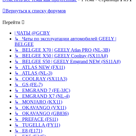
Вернуться к списку форумов
Перейти
| ЧАТЫ @GCBY
↳ Чаты по эксплуатации автомобилей GEELY |
BELGEE
↳ BELGEE X70 | GEELY Atlas PRO (NL-3B)
↳ BELGEE X50 | GEELY Coolray (SX11A#)
↳ BELGEE S50 | GEELY Emgrand NEW (SS11A#)
↳ ATLAS NEW (FX11)
↳ ATLAS (NL-3)
↳ COOLRAY (SX11A3)
↳ GS (FE-7)
↳ EMGRAND 7 (FE-3JC)
↳ EMGRAND X7 (NL-4)
↳ MONJARO (KX11)
↳ OKAVANGO (VX11)
↳ OKAVANGO (GB836)
↳ PREFACE (FS11)
↳ TUGELLA (FY11)
↳ E8 (E171)