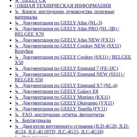
↳ GEELY CK
| ОБЩАЯ ТЕХНИЧЕСКАЯ ИНФОРМАЦИЯ
↳ Книги, инструкции, руководства, полезные
материалы
↳ Документация по GEELY Atlas (NL-3)
↳ Документация по GEELY Atlas PRO (NL-3B) /
BELGEE X70
↳ Документация по GEELY Atlas NEW (FX11)
↳ Документация по GEELY Coolray NEW (SX11)
Restyling
↳ Документация по GEELY Coolray (SX11) / BELGEE
X50
↳ Документация по GEELY Emgrand 7 (FE-3JC)
↳ Документация по GEELY Emgrand NEW (SS11) /
BELGEE S50
↳ Документация по GEELY Emgrand X7 (NL-4)
↳ Документация по GEELY Galaxy E8
↳ Документация по GEELY Monjaro (KX11)
↳ Документация по GEELY Okavango (VX11)
↳ Документация по GEELY Tugella (FY11)
↳ FAQ, инструкции, отчеты, фотоотчеты
↳ Бортжурналы
↳ Двигатели внутреннего сгорания (JLD-4G20, JLD-
4G24, JLE-4G18TD, JLC-4G15, JLC-4G18)