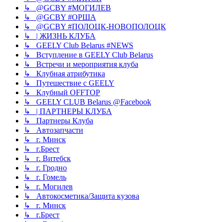
↳ @GCBY #МОГИЛЕВ
↳ @GCBY #ОРША
↳ @GCBY #ПОЛОЦК-НОВОПОЛОЦК
↳ | ЖИЗНЬ КЛУБА
↳ GEELY Club Bеlarus #NEWS
↳ Вступление в GEELY Club Belarus
↳ Встречи и мероприятия клуба
↳ Клубная атрибутика
↳ Путешествие с GEELY
↳ Клубный OFFTOP
↳ GEELY CLUB Belarus @Facebook
↳ | ПАРТНЕРЫ КЛУБА
↳ Партнеры Клуба
↳ Автозапчасти
↳ г. Минск
↳ г.Брест
↳ г. Витебск
↳ г. Гродно
↳ г. Гомель
↳ г. Могилев
↳ Автокосметика/Защита кузова
↳ г. Минск
↳ г.Брест