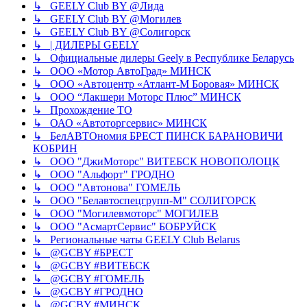
↳ GEELY Club BY @Лида
↳ GEELY Club BY @Могилев
↳ GEELY Club BY @Солигорск
↳ | ДИЛЕРЫ GEELY
↳ Официальные дилеры Geely в Республике Беларусь
↳ ООО «Мотор АвтоГрад» МИНСК
↳ ООО «Автоцентр «Атлант-М Боровая» МИНСК
↳ ООО “Лакшери Моторс Плюс” МИНСК
↳ Прохождение ТО
↳ ОАО «Автоторгсервис» МИНСК
↳ БелАВТОномия БРЕСТ ПИНСК БАРАНОВИЧИ
КОБРИН
↳ ООО "ДжиМоторс" ВИТЕБСК НОВОПОЛОЦК
↳ ООО "Альфорт" ГРОДНО
↳ ООО "Автонова" ГОМЕЛЬ
↳ ООО "Белавтоспецгрупп-М" СОЛИГОРСК
↳ ООО "Могилевмоторс" МОГИЛЕВ
↳ ООО "АсмартСервис" БОБРУЙСК
↳ Региональные чаты GEELY Club Belarus
↳ @GCBY #БРЕСТ
↳ @GCBY #ВИТЕБСК
↳ @GCBY #ГОМЕЛЬ
↳ @GCBY #ГРОДНО
↳ @GCBY #МИНСК