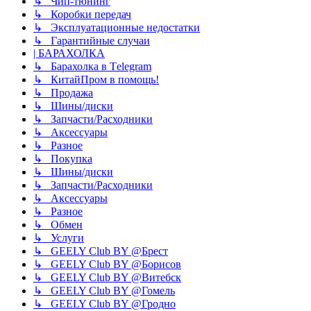
↳ Чип-тюнинг
↳ Коробки передач
↳ Эксплуатационные недостатки
↳ Гарантийные случаи
| БАРАХОЛКА
↳ Барахолка в Tеlegram
↳ КитайПром в помощь!
↳ Продажа
↳ Шины/диски
↳ Запчасти/Расходники
↳ Аксессуары
↳ Разное
↳ Покупка
↳ Шины/диски
↳ Запчасти/Расходники
↳ Аксессуары
↳ Разное
↳ Обмен
↳ Услуги
↳ GEELY Club BY @Брест
↳ GEELY Club BY @Борисов
↳ GEELY Club BY @Витебск
↳ GEELY Club BY @Гомель
↳ GEELY Club BY @Гродно