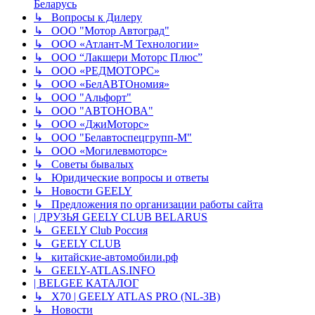
Беларусь
↳ Вопросы к Дилеру
↳ ООО "Мотор Автоград"
↳ ООО «Атлант-М Технологии»
↳ ООО “Лакшери Моторс Плюс”
↳ ООО «РЕДМОТОРС»
↳ ООО «БелАВТОномия»
↳ ООО "Альфорт"
↳ ООО "АВТОНОВА"
↳ ООО «ДжиМоторс»
↳ ООО "Белавтоспецгрупп-М"
↳ ООО «Могилевмоторс»
↳ Советы бывалых
↳ Юридические вопросы и ответы
↳ Новости GEELY
↳ Предложения по организации работы сайта
| ДРУЗЬЯ GEELY CLUB BELARUS
↳ GEELY Club Россия
↳ GEELY CLUB
↳ китайские-автомобили.рф
↳ GEELY-ATLAS.INFO
| BELGEE КАТАЛОГ
↳ X70 | GEELY ATLAS PRO (NL-3B)
↳ Новости