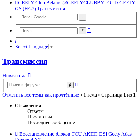
GEELY Club Belarus
@GEELYCLUBBY
| OLD GEELY
GS (FE-7)
Трансмиссия
Расширенный
Поиск
поиск
Поиск
Select Language
▼
Трансмиссия
Новая тема
Расширенный
Поиск
поиск
Отметить все темы как прочтённые
• 1 тема • Страница
1
из
1
Объявления
Ответы
Просмотры
Последнее сообщение
Восстановление блоков TCU АКПП DSI Geely Atlas,
Emgrand X7