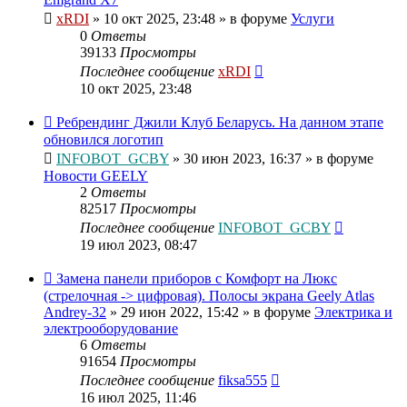
xRDI
»
10 окт 2025, 23:48
» в форуме
Услуги
0
Ответы
39133
Просмотры
Последнее сообщение
xRDI
10 окт 2025, 23:48
Ребрендинг Джили Клуб Беларусь. На данном этапе
обновился логотип
INFOBOT_GCBY
»
30 июн 2023, 16:37
» в форуме
Новости GEELY
2
Ответы
82517
Просмотры
Последнее сообщение
INFOBOT_GCBY
19 июл 2023, 08:47
Замена панели приборов с Комфорт на Люкс
(стрелочная -> цифровая). Полосы экрана Geely Atlas
Andrey-32
»
29 июн 2022, 15:42
» в форуме
Электрика и
электрооборудование
6
Ответы
91654
Просмотры
Последнее сообщение
fiksa555
16 июл 2025, 11:46