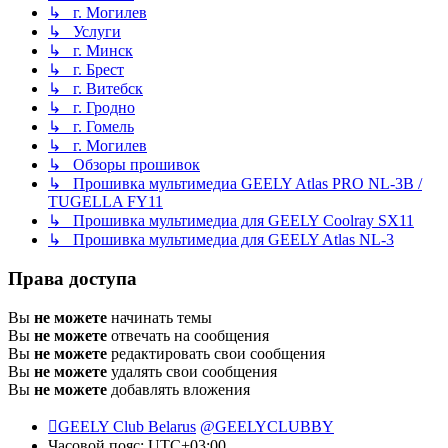
↳ г. Могилев
↳ Услуги
↳ г. Минск
↳ г. Брест
↳ г. Витебск
↳ г. Гродно
↳ г. Гомель
↳ г. Могилев
↳ Обзоры прошивок
↳ Прошивка мультимедиа GEELY Atlas PRO NL-3B /
TUGELLA FY11
↳ Прошивка мультимедиа для GEELY Coolray SX11
↳ Прошивка мультимедиа для GEELY Atlas NL-3
Права доступа
Вы
не можете
начинать темы
Вы
не можете
отвечать на сообщения
Вы
не можете
редактировать свои сообщения
Вы
не можете
удалять свои сообщения
Вы
не можете
добавлять вложения
GEELY Club Belarus
@GEELYCLUBBY
Часовой пояс:
UTC+03:00