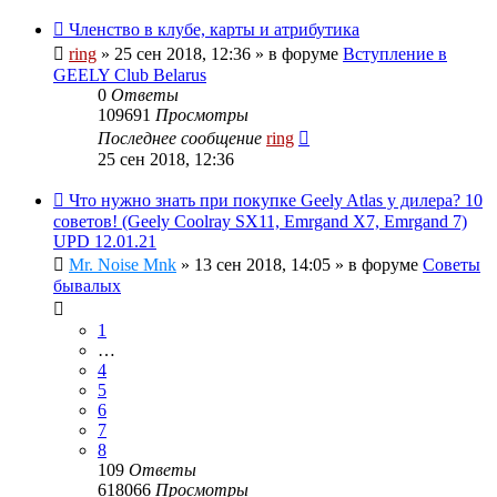
Членство в клубе, карты и атрибутика
ring
»
25 сен 2018, 12:36
» в форуме
Вступление в
GEELY Club Belarus
0
Ответы
109691
Просмотры
Последнее сообщение
ring
25 сен 2018, 12:36
Что нужно знать при покупке Geely Atlas у дилера? 10
советов! (Geely Coolray SX11, Emrgand X7, Emrgand 7)
UPD 12.01.21
Mr. Noise Mnk
»
13 сен 2018, 14:05
» в форуме
Советы
бывалых
1
…
4
5
6
7
8
109
Ответы
618066
Просмотры