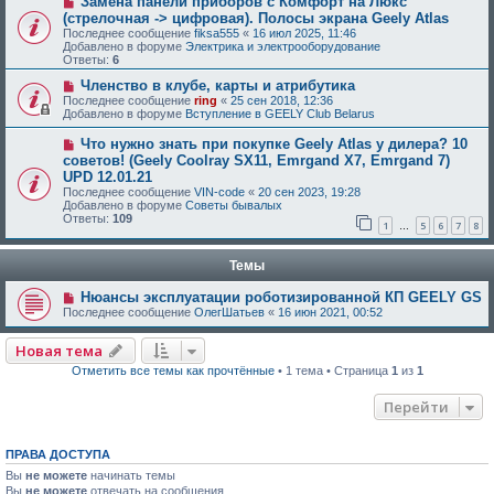
Замена панели приборов с Комфорт на Люкс
(стрелочная -> цифровая). Полосы экрана Geely Atlas
Последнее сообщение
fiksa555
«
16 июл 2025, 11:46
Добавлено в форуме
Электрика и электрооборудование
Ответы:
6
Членство в клубе, карты и атрибутика
Последнее сообщение
ring
«
25 сен 2018, 12:36
Добавлено в форуме
Вступление в GEELY Club Belarus
Что нужно знать при покупке Geely Atlas у дилера? 10
советов! (Geely Coolray SX11, Emrgand X7, Emrgand 7)
UPD 12.01.21
Последнее сообщение
VIN-code
«
20 сен 2023, 19:28
Добавлено в форуме
Советы бывалых
Ответы:
109
1
5
6
7
8
…
Темы
Нюансы эксплуатации роботизированной КП GEELY GS
Последнее сообщение
ОлегШатьев
«
16 июн 2021, 00:52
Новая тема
Отметить все темы как прочтённые
• 1 тема • Страница
1
из
1
Перейти
ПРАВА ДОСТУПА
Вы
не можете
начинать темы
Вы
не можете
отвечать на сообщения