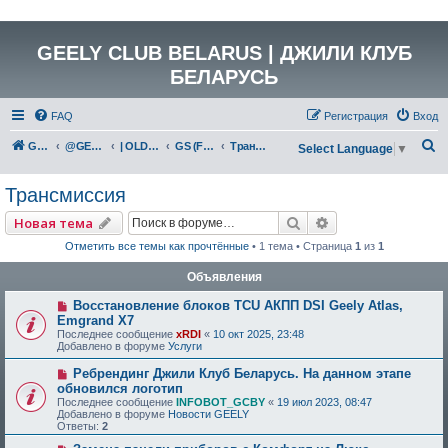
GEELY CLUB BELARUS | ДЖИЛИ КЛУБ
БЕЛАРУСЬ
FAQ
Регистрация
Вход
П
GEELY Club Belarus
@GEELYCLUBBY
| OLD GEELY
GS (FE-7)
Трансмиссия
Select Language
▼
о
Трансмиссия
и
с
Поиск
Расширенный по
Новая тема
к
Отметить все темы как прочтённые
• 1 тема • Страница
1
из
1
Объявления
Восстановление блоков TCU АКПП DSI Geely Atlas,
Emgrand X7
Последнее сообщение
xRDI
«
10 окт 2025, 23:48
Добавлено в форуме
Услуги
Ребрендинг Джили Клуб Беларусь. На данном этапе
обновился логотип
Последнее сообщение
INFOBOT_GCBY
«
19 июл 2023, 08:47
Добавлено в форуме
Новости GEELY
Ответы:
2