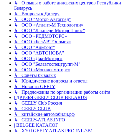
↳ Отзывы о работе дилерских центров Республики
Беларусь
↳ Вопросы к Дилеру
↳ ООО "Мотор Автоград"
↳ ООО «Атлант-М Технологии»
↳ ООО “Лакшери Моторс Плюс”
↳ ООО «РЕДМОТОРС»
↳ ООО «БелАВТОномия»
↳ ООО "Альфорт"
↳ ООО "АВТОНОВА"
↳ ООО «ДжиМоторс»
↳ ООО "Белавтоспецгрупп-М"
↳ ООО «Могилевмоторс»
↳ Советы бывалых
↳ Юридические вопросы и ответы
↳ Новости GEELY
↳ Предложения по организации работы сайта
| ДРУЗЬЯ GEELY CLUB BELARUS
↳ GEELY Club Россия
↳ GEELY CLUB
↳ китайские-автомобили.рф
↳ GEELY-ATLAS.INFO
| BELGEE КАТАЛОГ
↳ X70 | GEELY ATLAS PRO (NL-3B)