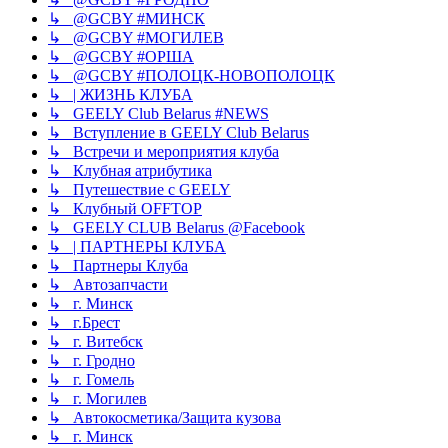
↳ @GCBY #МИНСК
↳ @GCBY #МОГИЛЕВ
↳ @GCBY #ОРША
↳ @GCBY #ПОЛОЦК-НОВОПОЛОЦК
↳ | ЖИЗНЬ КЛУБА
↳ GEELY Club Bеlarus #NEWS
↳ Вступление в GEELY Club Belarus
↳ Встречи и мероприятия клуба
↳ Клубная атрибутика
↳ Путешествие с GEELY
↳ Клубный OFFTOP
↳ GEELY CLUB Belarus @Facebook
↳ | ПАРТНЕРЫ КЛУБА
↳ Партнеры Клуба
↳ Автозапчасти
↳ г. Минск
↳ г.Брест
↳ г. Витебск
↳ г. Гродно
↳ г. Гомель
↳ г. Могилев
↳ Автокосметика/Защита кузова
↳ г. Минск