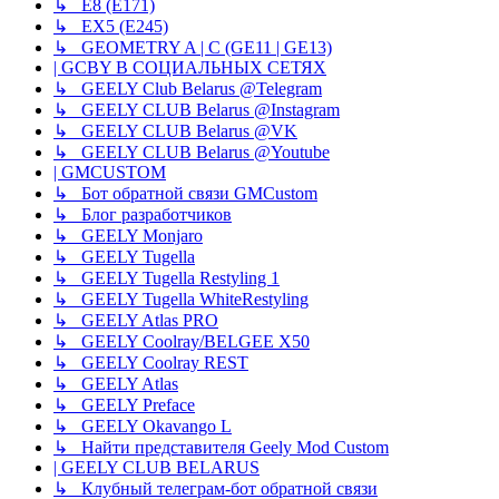
↳ E8 (E171)
↳ EX5 (E245)
↳ GEOMETRY A | C (GE11 | GE13)
| GCBY В СОЦИАЛЬНЫХ СЕТЯХ
↳ GEELY Club Belarus @Telegram
↳ GEELY CLUB Belarus @Instagram
↳ GEELY CLUB Belarus @VK
↳ GEELY CLUB Belarus @Youtube
| GMCUSTOM
↳ Бот обратной связи GMCustom
↳ Блог разработчиков
↳ GEELY Monjaro
↳ GEELY Tugella
↳ GEELY Tugella Restyling 1
↳ GEELY Tugella WhiteRestyling
↳ GEELY Atlas PRO
↳ GEELY Coolray/BELGEE X50
↳ GEELY Coolray REST
↳ GEELY Atlas
↳ GEELY Preface
↳ GEELY Okavango L
↳ Найти представителя Geely Mod Custom
| GEELY CLUB BELARUS
↳ Клубный телеграм-бот обратной связи