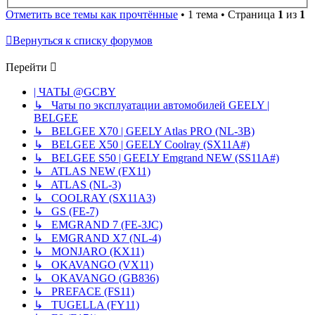
Отметить все темы как прочтённые
• 1 тема • Страница
1
из
1
Вернуться к списку форумов
Перейти
| ЧАТЫ @GCBY
↳ Чаты по эксплуатации автомобилей GEELY |
BELGEE
↳ BELGEE X70 | GEELY Atlas PRO (NL-3B)
↳ BELGEE X50 | GEELY Coolray (SX11A#)
↳ BELGEE S50 | GEELY Emgrand NEW (SS11A#)
↳ ATLAS NEW (FX11)
↳ ATLAS (NL-3)
↳ COOLRAY (SX11A3)
↳ GS (FE-7)
↳ EMGRAND 7 (FE-3JC)
↳ EMGRAND X7 (NL-4)
↳ MONJARO (KX11)
↳ OKAVANGO (VX11)
↳ OKAVANGO (GB836)
↳ PREFACE (FS11)
↳ TUGELLA (FY11)