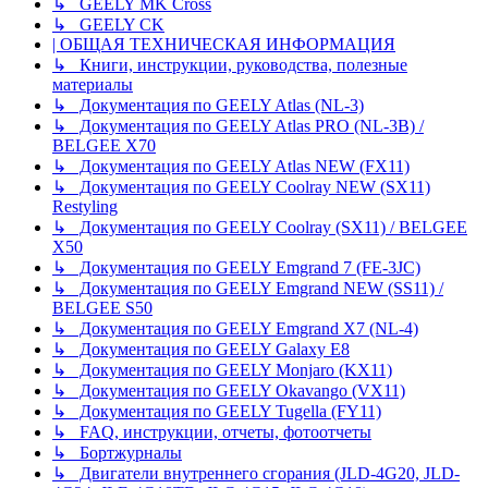
↳ GEELY MK Cross
↳ GEELY CK
| ОБЩАЯ ТЕХНИЧЕСКАЯ ИНФОРМАЦИЯ
↳ Книги, инструкции, руководства, полезные
материалы
↳ Документация по GEELY Atlas (NL-3)
↳ Документация по GEELY Atlas PRO (NL-3B) /
BELGEE X70
↳ Документация по GEELY Atlas NEW (FX11)
↳ Документация по GEELY Coolray NEW (SX11)
Restyling
↳ Документация по GEELY Coolray (SX11) / BELGEE
X50
↳ Документация по GEELY Emgrand 7 (FE-3JC)
↳ Документация по GEELY Emgrand NEW (SS11) /
BELGEE S50
↳ Документация по GEELY Emgrand X7 (NL-4)
↳ Документация по GEELY Galaxy E8
↳ Документация по GEELY Monjaro (KX11)
↳ Документация по GEELY Okavango (VX11)
↳ Документация по GEELY Tugella (FY11)
↳ FAQ, инструкции, отчеты, фотоотчеты
↳ Бортжурналы
↳ Двигатели внутреннего сгорания (JLD-4G20, JLD-