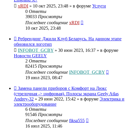
xRDI
»
10 окт 2025, 23:48
» в форуме
Услуги
0
Ответы
39033
Просмотры
Последнее сообщение
xRDI
10 окт 2025, 23:48
Ребрендинг Джили Клуб Беларусь. На данном этапе
обновился логотип
INFOBOT_GCBY
»
30 июн 2023, 16:37
» в форуме
Новости GEELY
2
Ответы
82415
Просмотры
Последнее сообщение
INFOBOT_GCBY
19 июл 2023, 08:47
Замена панели приборов с Комфорт на Люкс
(стрелочная -> цифровая). Полосы экрана Geely Atlas
Andrey-32
»
29 июн 2022, 15:42
» в форуме
Электрика и
электрооборудование
6
Ответы
91546
Просмотры
Последнее сообщение
fiksa555
16 июл 2025, 11:46