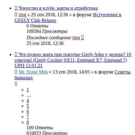
Членство в клубе, карты и атрибутика
ring
»
25 сен 2018, 12:36
» в форуме
Вступление в
GEELY Club Belarus
0
Ответы
109584
Просмотры
Последнее сообщение
ring
25 сен 2018, 12:36
Что нужно знать при покупке Geely Atlas у дилера? 10
советов! (Geely Coolray SX11, Emrgand X7, Emrgand 7)
UPD 12.01.21
Mr. Noise Mnk
»
13 сен 2018, 14:05
» в форуме
Советы
бывалых
1
…
4
5
6
7
8
109
Ответы
616833
Просмотры