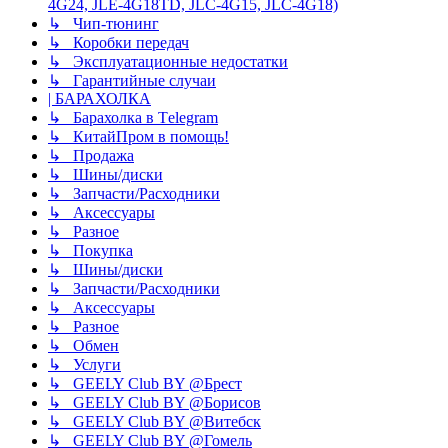
4G24, JLE-4G18TD, JLC-4G15, JLC-4G18)
↳ Чип-тюнинг
↳ Коробки передач
↳ Эксплуатационные недостатки
↳ Гарантийные случаи
| БАРАХОЛКА
↳ Барахолка в Tеlegram
↳ КитайПром в помощь!
↳ Продажа
↳ Шины/диски
↳ Запчасти/Расходники
↳ Аксессуары
↳ Разное
↳ Покупка
↳ Шины/диски
↳ Запчасти/Расходники
↳ Аксессуары
↳ Разное
↳ Обмен
↳ Услуги
↳ GEELY Club BY @Брест
↳ GEELY Club BY @Борисов
↳ GEELY Club BY @Витебск
↳ GEELY Club BY @Гомель