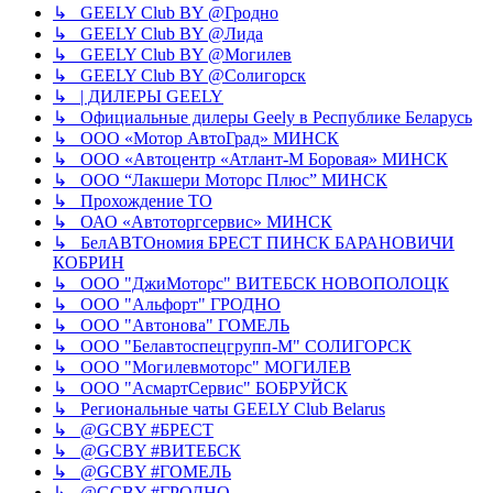
↳ GEELY Club BY @Гродно
↳ GEELY Club BY @Лида
↳ GEELY Club BY @Могилев
↳ GEELY Club BY @Солигорск
↳ | ДИЛЕРЫ GEELY
↳ Официальные дилеры Geely в Республике Беларусь
↳ ООО «Мотор АвтоГрад» МИНСК
↳ ООО «Автоцентр «Атлант-М Боровая» МИНСК
↳ ООО “Лакшери Моторс Плюс” МИНСК
↳ Прохождение ТО
↳ ОАО «Автоторгсервис» МИНСК
↳ БелАВТОномия БРЕСТ ПИНСК БАРАНОВИЧИ
КОБРИН
↳ ООО "ДжиМоторс" ВИТЕБСК НОВОПОЛОЦК
↳ ООО "Альфорт" ГРОДНО
↳ ООО "Автонова" ГОМЕЛЬ
↳ ООО "Белавтоспецгрупп-М" СОЛИГОРСК
↳ ООО "Могилевмоторс" МОГИЛЕВ
↳ ООО "АсмартСервис" БОБРУЙСК
↳ Региональные чаты GEELY Club Belarus
↳ @GCBY #БРЕСТ
↳ @GCBY #ВИТЕБСК
↳ @GCBY #ГОМЕЛЬ
↳ @GCBY #ГРОДНО