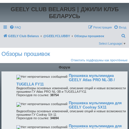
GEELY CLUB BELARUS | ДЖИЛИ КЛУБ
БЕЛАРУСЬ
FAQ
Регистрация
Вход
П
GEELY Club Belarus
@GEELYCLUBBY
Обзоры прошивок
о
Select Language
▼
и
Обзоры прошивок
с
Отметить подфорумы как прочтённые
к
Форум
Прошивка мультимедиа
GEELY Atlas PRO NL-3B /
TUGELLA FY11
Видеообзоры основных изменений, описание опций и новые возможности
прошивки ГУ Atlas PRO NL-3B и TUGELLA FY11
Переходов по ссылке:
38754
Прошивка мультимедиа для
GEELY Coolray SX11
Видеообзоры основных изменений, описание опций и новые возможности
прошивки ГУ Coolray SX-11
Переходов по ссылке:
34694
Прошивка мультимедиа для