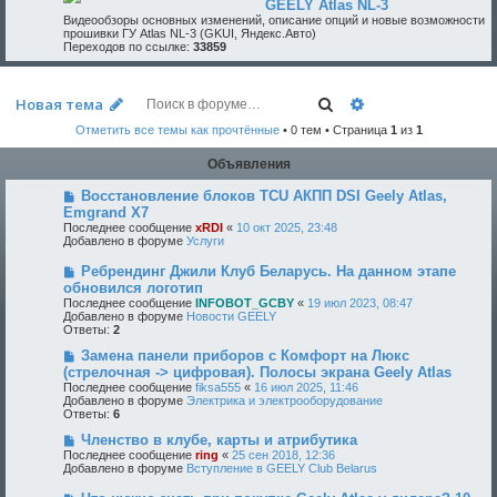
GEELY Atlas NL-3
Видеообзоры основных изменений, описание опций и новые возможности
прошивки ГУ Atlas NL-3 (GKUI, Яндекс.Авто)
Переходов по ссылке:
33859
Поиск
Расширенный по
Новая тема
Отметить все темы как прочтённые
• 0 тем • Страница
1
из
1
Объявления
Восстановление блоков TCU АКПП DSI Geely Atlas,
Emgrand X7
Последнее сообщение
xRDI
«
10 окт 2025, 23:48
Добавлено в форуме
Услуги
Ребрендинг Джили Клуб Беларусь. На данном этапе
обновился логотип
Последнее сообщение
INFOBOT_GCBY
«
19 июл 2023, 08:47
Добавлено в форуме
Новости GEELY
Ответы:
2
Замена панели приборов с Комфорт на Люкс
(стрелочная -> цифровая). Полосы экрана Geely Atlas
Последнее сообщение
fiksa555
«
16 июл 2025, 11:46
Добавлено в форуме
Электрика и электрооборудование
Ответы:
6
Членство в клубе, карты и атрибутика
Последнее сообщение
ring
«
25 сен 2018, 12:36
Добавлено в форуме
Вступление в GEELY Club Belarus