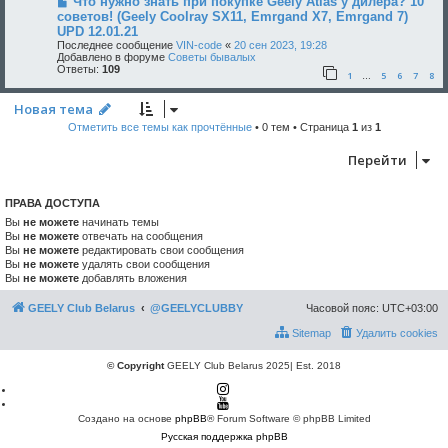
Что нужно знать при покупке Geely Atlas у дилера? 10
советов! (Geely Coolray SX11, Emrgand X7, Emrgand 7)
UPD 12.01.21
Последнее сообщение
VIN-code
«
20 сен 2023, 19:28
Добавлено в форуме
Советы бывалых
Ответы:
109
1
5
6
7
8
…
Новая тема
Отметить все темы как прочтённые
• 0 тем • Страница
1
из
1
Перейти
ПРАВА ДОСТУПА
Вы
не можете
начинать темы
Вы
не можете
отвечать на сообщения
Вы
не можете
редактировать свои сообщения
Вы
не можете
удалять свои сообщения
Вы
не можете
добавлять вложения
GEELY Club Belarus
@GEELYCLUBBY
Часовой пояс:
UTC+03:00
Sitemap
Удалить cookies
© Copyright
GEELY Club Belarus 2025| Est. 2018
Создано на основе
phpBB
® Forum Software © phpBB Limited
Русская поддержка phpBB