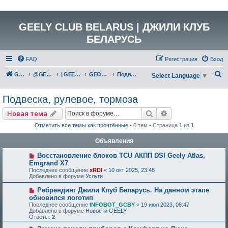
GEELY CLUB BELARUS | ДЖИЛИ КЛУБ
БЕЛАРУСЬ
FAQ
Регистрация
Вход
П
GEELY Club Belarus
@GEELYCLUBBY
| GEELY EV
GEOMETRY C (GE13)
Подвеска, рулевое, тормоза
Select Language
▼
о
Подвеска, рулевое, тормоза
и
с
Поиск
Расширенный по
Новая тема
к
Отметить все темы как прочтённые
• 0 тем • Страница
1
из
1
Объявления
Восстановление блоков TCU АКПП DSI Geely Atlas,
Emgrand X7
Последнее сообщение
xRDI
«
10 окт 2025, 23:48
Добавлено в форуме
Услуги
Ребрендинг Джили Клуб Беларусь. На данном этапе
обновился логотип
Последнее сообщение
INFOBOT_GCBY
«
19 июл 2023, 08:47
Добавлено в форуме
Новости GEELY
Ответы:
2