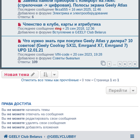
Замена панели приборов с Комфорт на Люкс
(стрелочная -> цифровая). Полосы экрана Geely Atlas
Последнее сообщение
fiksa555
«
16 июл 2025, 11:46
Добавлено в форуме
Электрика и электрооборудование
Ответы:
6
Членство в клубе, карты и атрибутика
Последнее сообщение
ring
«
25 сен 2018, 12:36
Добавлено в форуме
Вступление в GEELY Club Belarus
Что нужно знать при покупке Geely Atlas у дилера? 10
советов! (Geely Coolray SX11, Emrgand X7, Emrgand 7)
UPD 12.01.21
Последнее сообщение
VIN-code
«
20 сен 2023, 19:28
Добавлено в форуме
Советы бывалых
Ответы:
109
1
5
6
7
8
…
Новая тема
Отметить все темы как прочтённые
• 0 тем • Страница
1
из
1
Перейти
ПРАВА ДОСТУПА
Вы
не можете
начинать темы
Вы
не можете
отвечать на сообщения
Вы
не можете
редактировать свои сообщения
Вы
не можете
удалять свои сообщения
Вы
не можете
добавлять вложения
GEELY Club Belarus
@GEELYCLUBBY