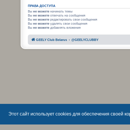
ПРАВА ДОСТУПА
Вы
не можете
начинать темы
Вы
не можете
отвечать на сообщения
Вы
не можете
редактировать свои сообщения
Вы
не можете
удалять свои сообщения
Вы
не можете
добавлять вложения
GEELY Club Belarus
@GEELYCLUBBY
Этот сайт использует cookies для обеспечения своей к