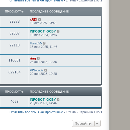
Отметить все темы как прочтённые
• 1 тема • Страница
1
из
1
ПРОСМОТРЫ
ПОСЛЕДНЕЕ СООБЩЕНИЕ
xRDI
39373
10 окт 2025, 23:48
INFOBOT_GCBY
82807
19 июл 2023, 08:47
fiksa555
92118
16 июл 2025, 11:46
ring
110051
25 сен 2018, 12:36
VIN-code
629164
20 сен 2023, 19:28
ПРОСМОТРЫ
ПОСЛЕДНЕЕ СООБЩЕНИЕ
INFOBOT_GCBY
4093
25 дек 2021, 14:44
Отметить все темы как прочтённые
• 1 тема • Страница
1
из
1
Перейти