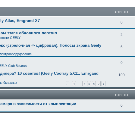
ширенный поиск
ОТВЕТЫ
y Atlas, Emgrand X7
0
ном этапе обновился логотип
2
вости GEELY
с (стрелочная -> цифровая). Полосы экрана Geely
6
электрооборудование
0
EELY Club Belarus
 дилера? 10 советов! (Geely Coolray SX11, Emrgand
109
ты бывалых
1
4
5
6
7
8
…
ОТВЕТЫ
азмера в зависимости от комплектации
0