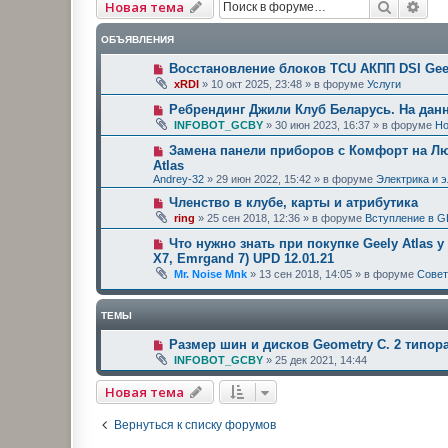
Поиск
Рас
Новая тема
ОБЪЯВЛЕНИЯ
Восстановление блоков TCU АКПП DSI Geel
xRDI
»
10 окт 2025, 23:48
» в форуме
Услуги
Ребрендинг Джили Клуб Беларусь. На дан
INFOBOT_GCBY
»
30 июн 2023, 16:37
» в форуме
Но
Замена панели приборов с Комфорт на Люк
Atlas
Andrey-32
»
29 июн 2022, 15:42
» в форуме
Электрика и 
Членство в клубе, карты и атрибутика
ring
»
25 сен 2018, 12:36
» в форуме
Вступление в G
Что нужно знать при покупке Geely Atlas у
X7, Emrgand 7) UPD 12.01.21
Mr. Noise Mnk
»
13 сен 2018, 14:05
» в форуме
Сове
ТЕМЫ
Размер шин и дисков Geometry C. 2 типор
INFOBOT_GCBY
»
25 дек 2021, 14:44
Новая тема
Вернуться к списку форумов