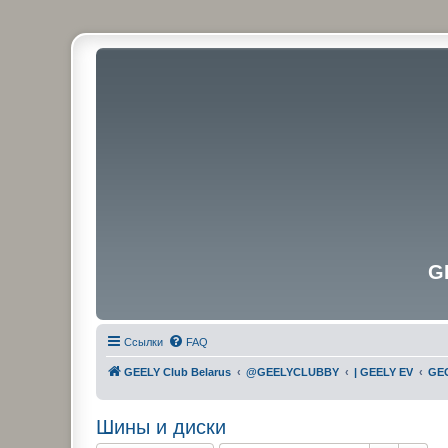
G
Ссылки
FAQ
GEELY Club Belarus
@GEELYCLUBBY
| GEELY EV
GEO
Шины и диски