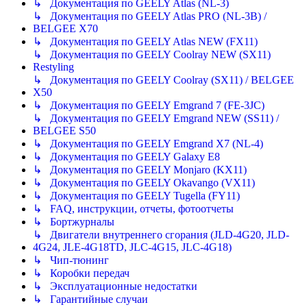
↳ Документация по GEELY Atlas (NL-3)
↳ Документация по GEELY Atlas PRO (NL-3B) /
BELGEE X70
↳ Документация по GEELY Atlas NEW (FX11)
↳ Документация по GEELY Coolray NEW (SX11)
Restyling
↳ Документация по GEELY Coolray (SX11) / BELGEE
X50
↳ Документация по GEELY Emgrand 7 (FE-3JC)
↳ Документация по GEELY Emgrand NEW (SS11) /
BELGEE S50
↳ Документация по GEELY Emgrand X7 (NL-4)
↳ Документация по GEELY Galaxy E8
↳ Документация по GEELY Monjaro (KX11)
↳ Документация по GEELY Okavango (VX11)
↳ Документация по GEELY Tugella (FY11)
↳ FAQ, инструкции, отчеты, фотоотчеты
↳ Бортжурналы
↳ Двигатели внутреннего сгорания (JLD-4G20, JLD-
4G24, JLE-4G18TD, JLC-4G15, JLC-4G18)
↳ Чип-тюнинг
↳ Коробки передач
↳ Эксплуатационные недостатки
↳ Гарантийные случаи