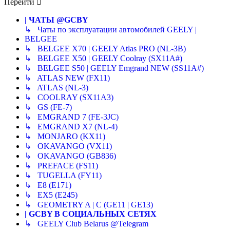
Перейти
| ЧАТЫ @GCBY
↳ Чаты по эксплуатации автомобилей GEELY |
BELGEE
↳ BELGEE X70 | GEELY Atlas PRO (NL-3B)
↳ BELGEE X50 | GEELY Coolray (SX11A#)
↳ BELGEE S50 | GEELY Emgrand NEW (SS11A#)
↳ ATLAS NEW (FX11)
↳ ATLAS (NL-3)
↳ COOLRAY (SX11A3)
↳ GS (FE-7)
↳ EMGRAND 7 (FE-3JC)
↳ EMGRAND X7 (NL-4)
↳ MONJARO (KX11)
↳ OKAVANGO (VX11)
↳ OKAVANGO (GB836)
↳ PREFACE (FS11)
↳ TUGELLA (FY11)
↳ E8 (E171)
↳ EX5 (E245)
↳ GEOMETRY A | C (GE11 | GE13)
| GCBY В СОЦИАЛЬНЫХ СЕТЯХ
↳ GEELY Club Belarus @Telegram