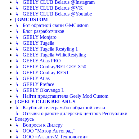
↳ GEELY CLUB Belarus @Instagram
↳ GEELY CLUB Belarus @VK
↳ GEELY CLUB Belarus @Youtube
| GMCUSTOM
↳ Бот обратной связи GMCustom
↳ Блог разработчиков
↳ GEELY Monjaro
↳ GEELY Tugella
↳ GEELY Tugella Restyling 1
↳ GEELY Tugella WhiteRestyling
↳ GEELY Atlas PRO
↳ GEELY Coolray/BELGEE X50
↳ GEELY Coolray REST
↳ GEELY Atlas
↳ GEELY Preface
↳ GEELY Okavango L
↳ Найти представителя Geely Mod Custom
| GEELY CLUB BELARUS
↳ Клубный телеграм-бот обратной связи
↳ Отзывы о работе дилерских центров Республики
Беларусь
↳ Вопросы к Дилеру
↳ ООО "Мотор Автоград"
↳ ООО «Атлант-М Технологии»