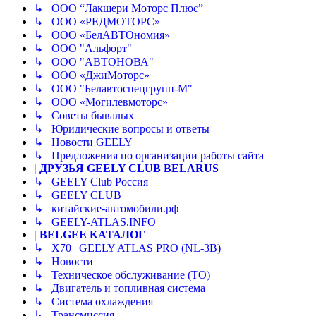
↳ ООО “Лакшери Моторс Плюс”
↳ ООО «РЕДМОТОРС»
↳ ООО «БелАВТОномия»
↳ ООО "Альфорт"
↳ ООО "АВТОНОВА"
↳ ООО «ДжиМоторс»
↳ ООО "Белавтоспецгрупп-М"
↳ ООО «Могилевмоторс»
↳ Советы бывалых
↳ Юридические вопросы и ответы
↳ Новости GEELY
↳ Предложения по организации работы сайта
| ДРУЗЬЯ GEELY CLUB BELARUS
↳ GEELY Club Россия
↳ GEELY CLUB
↳ китайские-автомобили.рф
↳ GEELY-ATLAS.INFO
| BELGEE КАТАЛОГ
↳ X70 | GEELY ATLAS PRO (NL-3B)
↳ Новости
↳ Техническое обслуживание (ТО)
↳ Двигатель и топливная система
↳ Система охлаждения
↳ Трансмиссия