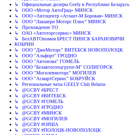
↳ Официальные дилеры Geely в Республике Беларусь
↳ ООО «Мотор АвтоГрад» МИНСК
↳ ООО «Автоцентр «Атлант-М Боровая» МИНСК
↳ ООО “Лакшери Моторс Плюс” МИНСК
↳ Прохождение ТО
↳ ОАО «Автоторгсервис» МИНСК
↳ БелАВТОномия БРЕСТ ПИНСК БАРАНОВИЧИ
КОБРИН
↳ ООО "ДжиМоторс" ВИТЕБСК НОВОПОЛОЦК
↳ ООО "Альфорт" ГРОДНО
↳ ООО "Автонова" ГОМЕЛЬ
↳ ООО "Белавтоспецгрупп-М" СОЛИГОРСК
↳ ООО "Могилевмоторс" МОГИЛЕВ
↳ ООО "АсмартСервис" БОБРУЙСК
↳ Региональные чаты GEELY Club Belarus
↳ @GCBY #БРЕСТ
↳ @GCBY #ВИТЕБСК
↳ @GCBY #ГОМЕЛЬ
↳ @GCBY #ГРОДНО
↳ @GCBY #МИНСК
↳ @GCBY #МОГИЛЕВ
↳ @GCBY #ОРША
↳ @GCBY #ПОЛОЦК-НОВОПОЛОЦК