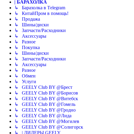
| БАРАХОЛКА
↳ Барахолка в Tеlegram
↳ КитайПром в помощь!
↳ Продажа
↳ Шины/диски
↳ Запчасти/Расходники
↳ Аксессуары
↳ Разное
↳ Покупка
↳ Шины/диски
↳ Запчасти/Расходники
↳ Аксессуары
↳ Разное
↳ Обмен
↳ Услуги
↳ GEELY Club BY @Брест
↳ GEELY Club BY @Борисов
↳ GEELY Club BY @Витебск
↳ GEELY Club BY @Гомель
↳ GEELY Club BY @Гродно
↳ GEELY Club BY @Лида
↳ GEELY Club BY @Могилев
↳ GEELY Club BY @Солигорск
↳ | ДИЛЕРЫ GEELY