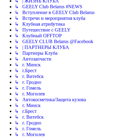
↳ | ЖИЗНЬ КЛУБА
↳ GEELY Club Bеlarus #NEWS
↳ Вступление в GEELY Club Belarus
↳ Встречи и мероприятия клуба
↳ Клубная атрибутика
↳ Путешествие с GEELY
↳ Клубный OFFTOP
↳ GEELY CLUB Belarus @Facebook
↳ | ПАРТНЕРЫ КЛУБА
↳ Партнеры Клуба
↳ Автозапчасти
↳ г. Минск
↳ г.Брест
↳ г. Витебск
↳ г. Гродно
↳ г. Гомель
↳ г. Могилев
↳ Автокосметика/Защита кузова
↳ г. Минск
↳ г.Брест
↳ г. Витебск
↳ г. Гродно
↳ г. Гомель
↳ г. Могилев