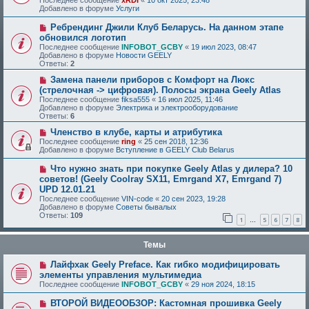
Последнее сообщение
xRDI
«
10 окт 2025, 23:48
Добавлено в форуме
Услуги
Ребрендинг Джили Клуб Беларусь. На данном этапе
обновился логотип
Последнее сообщение
INFOBOT_GCBY
«
19 июл 2023, 08:47
Добавлено в форуме
Новости GEELY
Ответы:
2
Замена панели приборов с Комфорт на Люкс
(стрелочная -> цифровая). Полосы экрана Geely Atlas
Последнее сообщение
fiksa555
«
16 июл 2025, 11:46
Добавлено в форуме
Электрика и электрооборудование
Ответы:
6
Членство в клубе, карты и атрибутика
Последнее сообщение
ring
«
25 сен 2018, 12:36
Добавлено в форуме
Вступление в GEELY Club Belarus
Что нужно знать при покупке Geely Atlas у дилера? 10
советов! (Geely Coolray SX11, Emrgand X7, Emrgand 7)
UPD 12.01.21
Последнее сообщение
VIN-code
«
20 сен 2023, 19:28
Добавлено в форуме
Советы бывалых
Ответы:
109
1
5
6
7
8
…
Темы
Лайфхак Geely Preface. Как гибко модифицировать
элементы управления мультимедиа
Последнее сообщение
INFOBOT_GCBY
«
29 ноя 2024, 18:15
ВТОРОЙ ВИДЕООБЗОР: Кастомная прошивка Geely