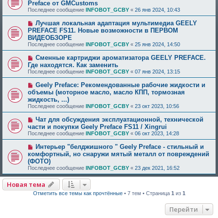
Preface от GMCustoms
Последнее сообщение
INFOBOT_GCBY
«
26 янв 2024, 10:43
Лучшая локальная адаптация мультимедиа GEELY
PREFACE FS11. Новые возможности в ПЕРВОМ
ВИДЕОБЗОРЕ
Последнее сообщение
INFOBOT_GCBY
«
25 янв 2024, 14:50
Сменные картриджи ароматизатора GEELY PREFACE.
Где находятся. Как заменить
Последнее сообщение
INFOBOT_GCBY
«
07 янв 2024, 13:15
Geely Preface: Рекомендованные рабочие жидкости и
объемы (моторное масло, масло КПП, тормозная
жидкость, ...)
Последнее сообщение
INFOBOT_GCBY
«
23 окт 2023, 10:56
Чат для обсуждения эксплуатационной, технической
части и покупки Geely Preface FS11 / Xingrui
Последнее сообщение
INFOBOT_GCBY
«
06 окт 2023, 14:28
Интерьер "белджишного " Geely Preface - стильный и
комфортный, но снаружи мятый металл от повреждений
(ФОТО)
Последнее сообщение
INFOBOT_GCBY
«
23 дек 2021, 16:52
Новая тема
Отметить все темы как прочтённые
• 7 тем • Страница
1
из
1
Перейти