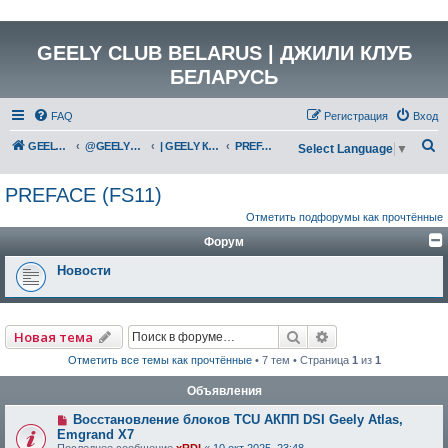
GEELY CLUB BELARUS | ДЖИЛИ КЛУБ
БЕЛАРУСЬ
FAQ
Регистрация
Вход
П
GEELY Club Belarus
@GEELYCLUBBY
| GEELY КАТАЛОГ
PREFACE (FS11)
Select Language
▼
о
PREFACE (FS11)
и
Отметить подфорумы как прочтённые
с
Форум
к
Новости
Поиск
Расширенный по
Новая тема
Отметить все темы как прочтённые
• 7 тем • Страница
1
из
1
Объявления
Восстановление блоков TCU АКПП DSI Geely Atlas,
Emgrand X7