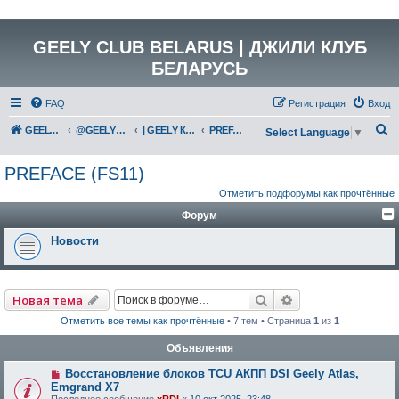
GEELY CLUB BELARUS | ДЖИЛИ КЛУБ
БЕЛАРУСЬ
FAQ
Регистрация
Вход
П
GEELY Club Belarus
@GEELYCLUBBY
| GEELY КАТАЛОГ
PREFACE (FS11)
Select Language
▼
о
PREFACE (FS11)
и
Отметить подфорумы как прочтённые
с
Форум
к
Новости
Поиск
Расширенный по
Новая тема
Отметить все темы как прочтённые
• 7 тем • Страница
1
из
1
Объявления
Восстановление блоков TCU АКПП DSI Geely Atlas,
Emgrand X7