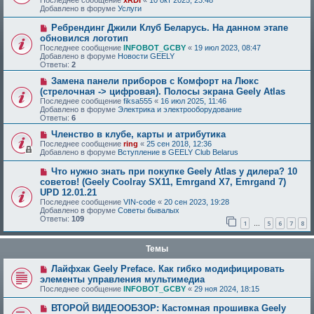
Последнее сообщение
xRDI
«
10 окт 2025, 23:48
Добавлено в форуме
Услуги
Ребрендинг Джили Клуб Беларусь. На данном этапе
обновился логотип
Последнее сообщение
INFOBOT_GCBY
«
19 июл 2023, 08:47
Добавлено в форуме
Новости GEELY
Ответы:
2
Замена панели приборов с Комфорт на Люкс
(стрелочная -> цифровая). Полосы экрана Geely Atlas
Последнее сообщение
fiksa555
«
16 июл 2025, 11:46
Добавлено в форуме
Электрика и электрооборудование
Ответы:
6
Членство в клубе, карты и атрибутика
Последнее сообщение
ring
«
25 сен 2018, 12:36
Добавлено в форуме
Вступление в GEELY Club Belarus
Что нужно знать при покупке Geely Atlas у дилера? 10
советов! (Geely Coolray SX11, Emrgand X7, Emrgand 7)
UPD 12.01.21
Последнее сообщение
VIN-code
«
20 сен 2023, 19:28
Добавлено в форуме
Советы бывалых
Ответы:
109
1
5
6
7
8
…
Темы
Лайфхак Geely Preface. Как гибко модифицировать
элементы управления мультимедиа
Последнее сообщение
INFOBOT_GCBY
«
29 ноя 2024, 18:15
ВТОРОЙ ВИДЕООБЗОР: Кастомная прошивка Geely