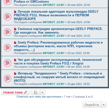
Preface от GMCustoms
Последнее сообщение
INFOBOT_GCBY
«
26 янв 2024, 10:43
Лучшая локальная адаптация мультимедиа GEELY
PREFACE FS11. Новые возможности в ПЕРВОМ
ВИДЕОБЗОРЕ
Последнее сообщение
INFOBOT_GCBY
«
25 янв 2024, 14:50
Сменные картриджи ароматизатора GEELY PREFACE.
Где находятся. Как заменить
Последнее сообщение
INFOBOT_GCBY
«
07 янв 2024, 13:15
Geely Preface: Рекомендованные рабочие жидкости и
объемы (моторное масло, масло КПП, тормозная
жидкость, ...)
Последнее сообщение
INFOBOT_GCBY
«
23 окт 2023, 10:56
Чат для обсуждения эксплуатационной, технической
части и покупки Geely Preface FS11 / Xingrui
Последнее сообщение
INFOBOT_GCBY
«
06 окт 2023, 14:28
Интерьер "белджишного " Geely Preface - стильный и
комфортный, но снаружи мятый металл от повреждений
(ФОТО)
Последнее сообщение
INFOBOT_GCBY
«
23 дек 2021, 16:52
Новая тема
Отметить все темы как прочтённые
• 7 тем • Страница
1
из
1
Перейти