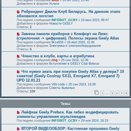
Последнее сообщение
xRDI
«
10 окт 2025, 23:48
Добавлено в форуме
Услуги
Ребрендинг Джили Клуб Беларусь. На данном этапе
обновился логотип
Последнее сообщение
INFOBOT_GCBY
«
19 июл 2023, 08:47
Добавлено в форуме
Новости GEELY
Ответы:
2
Замена панели приборов с Комфорт на Люкс
(стрелочная -> цифровая). Полосы экрана Geely Atlas
Последнее сообщение
fiksa555
«
16 июл 2025, 11:46
Добавлено в форуме
Электрика и электрооборудование
Ответы:
6
Членство в клубе, карты и атрибутика
Последнее сообщение
ring
«
25 сен 2018, 12:36
Добавлено в форуме
Вступление в GEELY Club Belarus
Что нужно знать при покупке Geely Atlas у дилера? 10
советов! (Geely Coolray SX11, Emrgand X7, Emrgand 7)
UPD 12.01.21
Последнее сообщение
VIN-code
«
20 сен 2023, 19:28
Добавлено в форуме
Советы бывалых
Ответы:
109
1
5
6
7
8
…
Темы
Лайфхак Geely Preface. Как гибко модифицировать
элементы управления мультимедиа
Последнее сообщение
INFOBOT_GCBY
«
29 ноя 2024, 18:15
ВТОРОЙ ВИДЕООБЗОР: Кастомная прошивка Geely