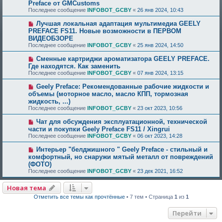
Preface от GMCustoms
Последнее сообщение
INFOBOT_GCBY
«
26 янв 2024, 10:43
Лучшая локальная адаптация мультимедиа GEELY
PREFACE FS11. Новые возможности в ПЕРВОМ
ВИДЕОБЗОРЕ
Последнее сообщение
INFOBOT_GCBY
«
25 янв 2024, 14:50
Сменные картриджи ароматизатора GEELY PREFACE.
Где находятся. Как заменить
Последнее сообщение
INFOBOT_GCBY
«
07 янв 2024, 13:15
Geely Preface: Рекомендованные рабочие жидкости и
объемы (моторное масло, масло КПП, тормозная
жидкость, ...)
Последнее сообщение
INFOBOT_GCBY
«
23 окт 2023, 10:56
Чат для обсуждения эксплуатационной, технической
части и покупки Geely Preface FS11 / Xingrui
Последнее сообщение
INFOBOT_GCBY
«
06 окт 2023, 14:28
Интерьер "белджишного " Geely Preface - стильный и
комфортный, но снаружи мятый металл от повреждений
(ФОТО)
Последнее сообщение
INFOBOT_GCBY
«
23 дек 2021, 16:52
Новая тема
Отметить все темы как прочтённые
• 7 тем • Страница
1
из
1
Перейти