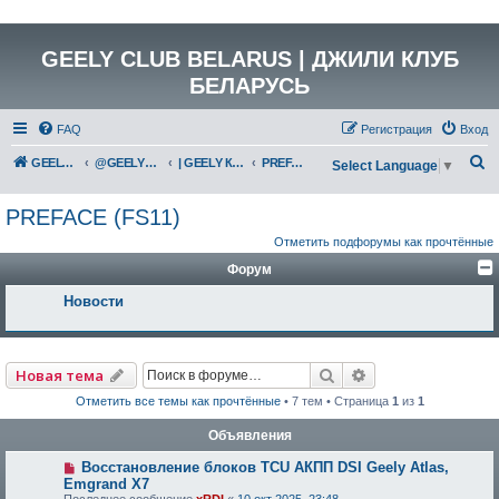
GEELY CLUB BELARUS | ДЖИЛИ КЛУБ
БЕЛАРУСЬ
FAQ
Регистрация
Вход
П
GEELY Club Belarus
@GEELYCLUBBY
| GEELY КАТАЛОГ
PREFACE (FS11)
Select Language
▼
о
PREFACE (FS11)
и
Отметить подфорумы как прочтённые
с
Форум
к
Новости
Поиск
Расширенный по
Новая тема
Отметить все темы как прочтённые
• 7 тем • Страница
1
из
1
Объявления
Восстановление блоков TCU АКПП DSI Geely Atlas,
Emgrand X7