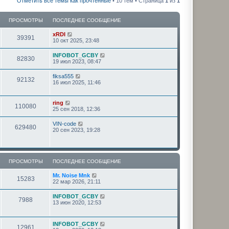
Отметить все темы как прочтённые
• 10 тем • Страница
1
из
1
ПРОСМОТРЫ
ПОСЛЕДНЕЕ СООБЩЕНИЕ
xRDI
39391
10 окт 2025, 23:48
INFOBOT_GCBY
82830
19 июл 2023, 08:47
fiksa555
92132
16 июл 2025, 11:46
ring
110080
25 сен 2018, 12:36
VIN-code
629480
20 сен 2023, 19:28
ПРОСМОТРЫ
ПОСЛЕДНЕЕ СООБЩЕНИЕ
Mr. Noise Mnk
15283
22 мар 2026, 21:11
INFOBOT_GCBY
7988
13 июн 2020, 12:53
INFOBOT_GCBY
12961