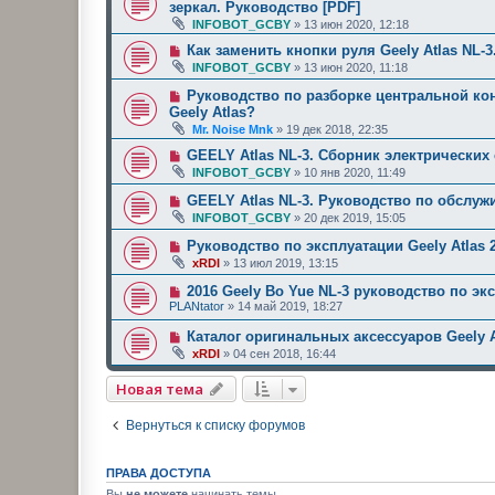
зеркал. Руководство [PDF]
INFOBOT_GCBY
»
13 июн 2020, 12:18
Как заменить кнопки руля Geely Atlas NL-
INFOBOT_GCBY
»
13 июн 2020, 11:18
Руководство по разборке центральной конс
Geely Atlas?
Mr. Noise Mnk
»
19 дек 2018, 22:35
GEELY Atlas NL-3. Сборник электрических 
INFOBOT_GCBY
»
10 янв 2020, 11:49
GEELY Atlas NL-3. Руководство по обслуж
INFOBOT_GCBY
»
20 дек 2019, 15:05
Руководство по эксплуатации Geely Atlas 2
xRDI
»
13 июл 2019, 13:15
2016 Geely Bo Yue NL-3 руководство по э
PLANtator
»
14 май 2019, 18:27
Каталог оригинальных аксессуаров Geely A
xRDI
»
04 сен 2018, 16:44
Новая тема
Вернуться к списку форумов
ПРАВА ДОСТУПА
Вы
не можете
начинать темы