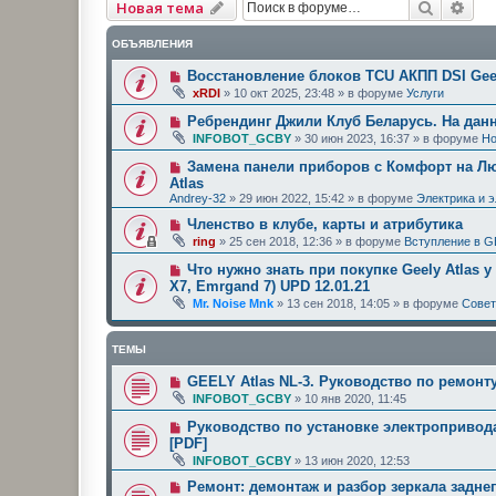
Поиск
Рас
Новая тема
ОБЪЯВЛЕНИЯ
Восстановление блоков TCU АКПП DSI Geel
xRDI
»
10 окт 2025, 23:48
» в форуме
Услуги
Ребрендинг Джили Клуб Беларусь. На дан
INFOBOT_GCBY
»
30 июн 2023, 16:37
» в форуме
Но
Замена панели приборов с Комфорт на Люк
Atlas
Andrey-32
»
29 июн 2022, 15:42
» в форуме
Электрика и 
Членство в клубе, карты и атрибутика
ring
»
25 сен 2018, 12:36
» в форуме
Вступление в G
Что нужно знать при покупке Geely Atlas у
X7, Emrgand 7) UPD 12.01.21
Mr. Noise Mnk
»
13 сен 2018, 14:05
» в форуме
Сове
ТЕМЫ
GEELY Atlas NL-3. Руководство по ремонту
INFOBOT_GCBY
»
10 янв 2020, 11:45
Руководство по установке электропривода
[PDF]
INFOBOT_GCBY
»
13 июн 2020, 12:53
Ремонт: демонтаж и разбор зеркала заднег