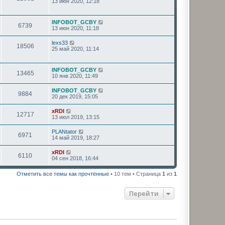
13 июн 2020, 12:18
INFOBOT_GCBY
6739
13 июн 2020, 11:18
lexs33
18506
25 май 2020, 11:14
INFOBOT_GCBY
13465
10 янв 2020, 11:49
INFOBOT_GCBY
9884
20 дек 2019, 15:05
xRDI
12717
13 июл 2019, 13:15
PLANtator
6971
14 май 2019, 18:27
xRDI
6110
04 сен 2018, 16:44
Отметить все темы как прочтённые
• 10 тем • Страница
1
из
1
Перейти