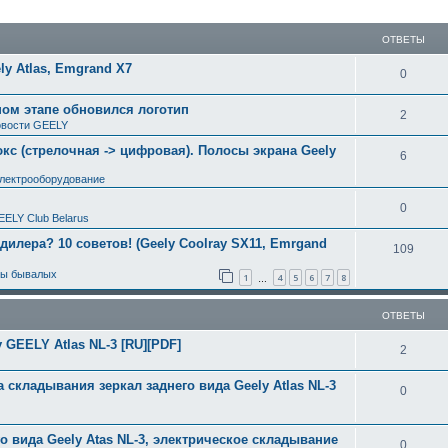
ширенный поиск
ОТВЕТЫ
y Atlas, Emgrand X7
0
ном этапе обновился логотип
2
вости GEELY
с (стрелочная -> цифровая). Полосы экрана Geely
6
электрооборудование
0
EELY Club Belarus
 дилера? 10 советов! (Geely Coolray SX11, Emrgand
109
ты бывалых
1
4
5
6
7
8
…
ОТВЕТЫ
 GEELY Atlas NL-3 [RU][PDF]
2
 складывания зеркал заднего вида Geely Atlas NL-3
0
о вида Geely Atas NL-3, электрическое складывание
0