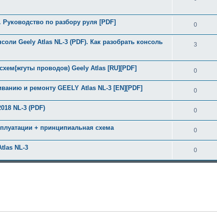
3. Руководство по разбору руля [PDF]
0
оли Geely Atlas NL-3 (PDF). Как разобрать консоль
3
схем(жгуты проводов) Geely Atlas [RU][PDF]
0
иванию и ремонту GEELY Atlas NL-3 [EN][PDF]
0
018 NL-3 (PDF)
0
ксплуатации + принципиальная схема
0
tlas NL-3
0