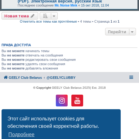
(PDF). Электронная версия, русский язык
Последнее сообщение
Mr. Noise Mnk
«
15 окт 2018, 11:04
Новая тема
Отметить все темы как прочтённые
• 4 темы • Страница
1
из
1
Перейти
ПРАВА ДОСТУПА
Вы
не можете
начинать темы
Вы
не можете
отвечать на сообщения
Вы
не можете
редактировать свои сообщения
Вы
не можете
удалять свои сообщения
Вы
не можете
добавлять вложения
GEELY Club Belarus
@GEELYCLUBBY
© Copyright
GEELY Club Belarus 2025| Est. 2018
Создано на основе
phpBB
® Forum Software © phpBB Limited
Этот сайт использует cookies для
Русская поддержка phpBB
Конфиденциальность
|
Правила
обеспечения своей корректной работы.
Подробнее