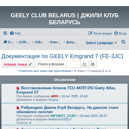
GEELY CLUB BELARUS | ДЖИЛИ КЛУБ
БЕЛАРУСЬ
FAQ
Регистрация
Вход
П
GEELY Club Belarus
@GEELYCLUBBY
| ОБЩАЯ ТЕХНИЧЕСКАЯ ИНФОРМАЦИЯ
Книги, инструкции, руководства, полезные материалы
Документация по GEELY Emgrand 7 (FE-3JC)
Select Language
▼
о
Документация по GEELY Emgrand 7 (FE-3JC)
и
с
Поиск
Расширенный по
Новая тема
к
Отметить все темы как прочтённые
• 4 темы • Страница
1
из
1
Объявления
Восстановление блоков TCU АКПП DSI Geely Atlas,
Emgrand X7
Последнее сообщение
xRDI
«
10 окт 2025, 23:48
Добавлено в форуме
Услуги
Ребрендинг Джили Клуб Беларусь. На данном этапе
обновился логотип
Последнее сообщение
INFOBOT_GCBY
«
19 июл 2023, 08:47
Добавлено в форуме
Новости GEELY
Ответы:
2