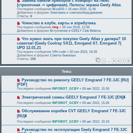
Замена панели приборов с Комфорт на Люкс
(стрелочная -> цифровая). Полосы экрана Geely Atlas
Последнее сообщение
fiksa555
«
16 июл 2025, 11:46
Добавлено в форуме
Электрика и электрооборудование
Ответы:
6
Членство в клубе, карты и атрибутика
Последнее сообщение
ring
«
25 сен 2018, 12:36
Добавлено в форуме
Вступление в GEELY Club Belarus
Что нужно знать при покупке Geely Atlas у дилера? 10
советов! (Geely Coolray SX11, Emrgand X7, Emrgand 7)
UPD 12.01.21
Последнее сообщение
VIN-code
«
20 сен 2023, 19:28
Добавлено в форуме
Советы бывалых
Ответы:
109
1
5
6
7
8
…
Темы
Руководство по ремонту GEELY Emgrand 7 FE-3JC [RU]
[PDF]
Последнее сообщение
INFOBOT_GCBY
«
09 авг 2022, 15:36
Электрический схемы GEELY Emgrand 7 FE-3JC [EN]⬇️
Последнее сообщение
INFOBOT_GCBY
«
09 авг 2022, 15:26
Обслуживание коробки CVT GEELY Emgrand 7 FE-3JC
[RU]⬇️
Последнее сообщение
INFOBOT_GCBY
«
09 авг 2022, 15:19
Руководство по эксплуатации Geely Emgrand 7 FE-3JC