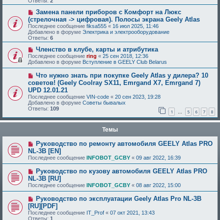
Ответы:
2
Замена панели приборов с Комфорт на Люкс
(стрелочная -> цифровая). Полосы экрана Geely Atlas
Последнее сообщение
fiksa555
«
16 июл 2025, 11:46
Добавлено в форуме
Электрика и электрооборудование
Ответы:
6
Членство в клубе, карты и атрибутика
Последнее сообщение
ring
«
25 сен 2018, 12:36
Добавлено в форуме
Вступление в GEELY Club Belarus
Что нужно знать при покупке Geely Atlas у дилера? 10
советов! (Geely Coolray SX11, Emrgand X7, Emrgand 7)
UPD 12.01.21
Последнее сообщение
VIN-code
«
20 сен 2023, 19:28
Добавлено в форуме
Советы бывалых
Ответы:
109
1
5
6
7
8
…
Темы
Руководство по ремонту автомобиля GEELY Atlas PRO
NL-3B [EN]
Последнее сообщение
INFOBOT_GCBY
«
09 авг 2022, 16:39
Руководство по кузову автомобиля GEELY Atlas PRO
NL-3B [RU]
Последнее сообщение
INFOBOT_GCBY
«
08 авг 2022, 15:00
Руководство по эксплуатации Geely Atlas Pro NL-3B
[RU][PDF]
Последнее сообщение
IT_Prof
«
07 окт 2021, 13:43
Ответы:
1