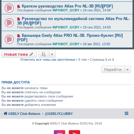
Краткое руководство Atlas Pro NL-3B [RU][PDF]
Последнее сообщение
INFOBOT_GCBY
«
19 сен 2021, 14:58
Руководство по мультимедийной системе Atlas Pro NL-
3B [RU][PDF]
Последнее сообщение
INFOBOT_GCBY
«
19 сен 2021, 14:50
Брошюра Geely Atlas PRO NL-3B. Промо-буклет [RU]
[PDF]
Последнее сообщение
INFOBOT_GCBY
«
18 авг 2021, 13:50
Новая тема
Отметить все темы как прочтённые
• 6 тем • Страница
1
из
1
Перейти
ПРАВА ДОСТУПА
Вы
не можете
начинать темы
Вы
не можете
отвечать на сообщения
Вы
не можете
редактировать свои сообщения
Вы
не можете
удалять свои сообщения
Вы
не можете
добавлять вложения
GEELY Club Belarus
@GEELYCLUBBY
© Copyright
GEELY Club Belarus 2025| Est. 2018