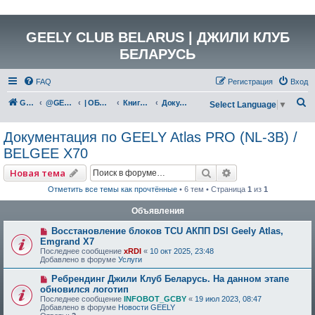
GEELY CLUB BELARUS | ДЖИЛИ КЛУБ
БЕЛАРУСЬ
FAQ
Регистрация
Вход
П
GEELY Club Belarus
@GEELYCLUBBY
| ОБЩАЯ ТЕХНИЧЕСКАЯ ИНФОРМАЦИЯ
Книги, инструкции, руководства, полезные материалы
Документация по GEELY Atlas PRO (NL-3B) / BELGEE X70
Select Language
▼
о
Документация по GEELY Atlas PRO (NL-3B) /
и
BELGEE X70
с
к
Поиск
Расширенный по
Новая тема
Отметить все темы как прочтённые
• 6 тем • Страница
1
из
1
Объявления
Восстановление блоков TCU АКПП DSI Geely Atlas,
Emgrand X7
Последнее сообщение
xRDI
«
10 окт 2025, 23:48
Добавлено в форуме
Услуги
Ребрендинг Джили Клуб Беларусь. На данном этапе
обновился логотип
Последнее сообщение
INFOBOT_GCBY
«
19 июл 2023, 08:47
Добавлено в форуме
Новости GEELY