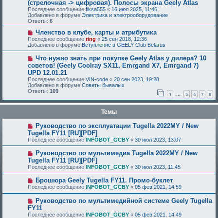
(стрелочная -> цифровая). Полосы экрана Geely Atlas
Последнее сообщение
fiksa555
«
16 июл 2025, 11:46
Добавлено в форуме
Электрика и электрооборудование
Ответы:
6
Членство в клубе, карты и атрибутика
Последнее сообщение
ring
«
25 сен 2018, 12:36
Добавлено в форуме
Вступление в GEELY Club Belarus
Что нужно знать при покупке Geely Atlas у дилера? 10
советов! (Geely Coolray SX11, Emrgand X7, Emrgand 7)
UPD 12.01.21
Последнее сообщение
VIN-code
«
20 сен 2023, 19:28
Добавлено в форуме
Советы бывалых
Ответы:
109
1
5
6
7
8
…
Темы
Руководство по эксплуатации Tugella 2022MY / New
Tugella FY11 [RU][PDF]
Последнее сообщение
INFOBOT_GCBY
«
30 июл 2023, 13:07
Руководство по мультимедиа Tugella 2022MY / New
Tugella FY11 [RU][PDF]
Последнее сообщение
INFOBOT_GCBY
«
30 июл 2023, 11:45
Брошюра Geely Tugella FY11. Промо-буклет
Последнее сообщение
INFOBOT_GCBY
«
05 фев 2021, 14:59
Руководство по мультимедийной системе Geely Tugella
FY11
Последнее сообщение
INFOBOT_GCBY
«
05 фев 2021, 14:49