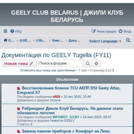
GEELY CLUB BELARUS | ДЖИЛИ КЛУБ
БЕЛАРУСЬ
FAQ
Регистрация
Вход
П
GEELY Club Belarus
@GEELYCLUBBY
| ОБЩАЯ ТЕХНИЧЕСКАЯ ИНФОРМАЦИЯ
Книги, инструкции, руководства, полезные материалы
Документация по GEELY Tugella (FY11)
Select Language
▼
о
Документация по GEELY Tugella (FY11)
и
с
Поиск
Расширенный по
Новая тема
к
Отметить все темы как прочтённые
• 7 тем • Страница
1
из
1
Объявления
Восстановление блоков TCU АКПП DSI Geely Atlas,
Emgrand X7
Последнее сообщение
xRDI
«
10 окт 2025, 23:48
Добавлено в форуме
Услуги
Ребрендинг Джили Клуб Беларусь. На данном этапе
обновился логотип
Последнее сообщение
INFOBOT_GCBY
«
19 июл 2023, 08:47
Добавлено в форуме
Новости GEELY
Ответы:
2
Замена панели приборов с Комфорт на Люкс