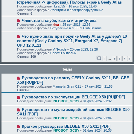
(стрелочная -> цифровая). Полосы экрана Geely Atlas
Последнее сообщение
fiksa555
«
16 июл 2025, 11:46
Добавлено в форуме
Электрика и электрооборудование
Ответы:
6
Членство в клубе, карты и атрибутика
Последнее сообщение
ring
«
25 сен 2018, 12:36
Добавлено в форуме
Вступление в GEELY Club Belarus
Что нужно знать при покупке Geely Atlas у дилера? 10
советов! (Geely Coolray SX11, Emrgand X7, Emrgand 7)
UPD 12.01.21
Последнее сообщение
VIN-code
«
20 сен 2023, 19:28
Добавлено в форуме
Советы бывалых
Ответы:
109
1
5
6
7
8
…
Темы
Руководство по ремонту GEELY Coolray SX11, BELGEE
X50 [RU][PDF]
Последнее сообщение
Magnetic Gray C21
«
27 сен 2024, 21:55
Ответы:
3
Руководство по эксплуатации BELGEE X50 [RU][PDF]
Последнее сообщение
INFOBOT_GCBY
«
01 фев 2024, 21:32
Руководство по мультимедийной системе BELGEE X50
SX11 [PDF]
Последнее сообщение
INFOBOT_GCBY
«
01 фев 2024, 21:04
Краткое руководство BELGEE X50 SX11 [PDF]
Последнее сообщение
INFOBOT_GCBY
«
01 фев 2024, 20:38