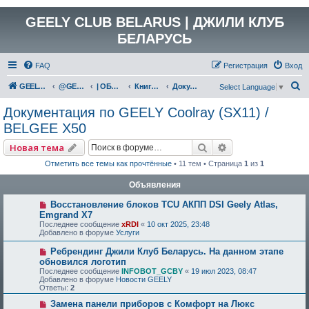
GEELY CLUB BELARUS | ДЖИЛИ КЛУБ
БЕЛАРУСЬ
FAQ
Регистрация
Вход
П
GEELY Club Belarus
@GEELYCLUBBY
| ОБЩАЯ ТЕХНИЧЕСКАЯ ИНФОРМАЦИЯ
Книги, инструкции, руководства, полезные материалы
Документация по GEELY Coolray (SX11) / BELGEE X50
Select Language
▼
о
Документация по GEELY Coolray (SX11) /
и
BELGEE X50
с
Поиск
Расширенный по
Новая тема
к
Отметить все темы как прочтённые
• 11 тем • Страница
1
из
1
Объявления
Восстановление блоков TCU АКПП DSI Geely Atlas,
Emgrand X7
Последнее сообщение
xRDI
«
10 окт 2025, 23:48
Добавлено в форуме
Услуги
Ребрендинг Джили Клуб Беларусь. На данном этапе
обновился логотип
Последнее сообщение
INFOBOT_GCBY
«
19 июл 2023, 08:47
Добавлено в форуме
Новости GEELY
Ответы:
2
Замена панели приборов с Комфорт на Люкс