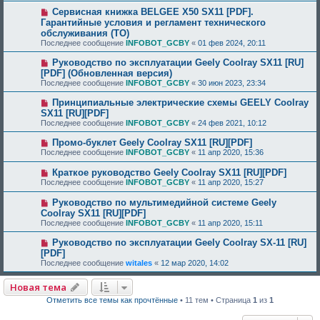
Сервисная книжка BELGEE X50 SX11 [PDF].
Гарантийные условия и регламент технического
обслуживания (ТО)
Последнее сообщение
INFOBOT_GCBY
«
01 фев 2024, 20:11
Руководство по эксплуатации Geely Coolray SX11 [RU]
[PDF] (Обновленная версия)
Последнее сообщение
INFOBOT_GCBY
«
30 июн 2023, 23:34
Принципиальные электрические схемы GEELY Coolray
SX11 [RU][PDF]
Последнее сообщение
INFOBOT_GCBY
«
24 фев 2021, 10:12
Промо-буклет Geely Coolray SX11 [RU][PDF]
Последнее сообщение
INFOBOT_GCBY
«
11 апр 2020, 15:36
Краткое руководство Geely Coolray SX11 [RU][PDF]
Последнее сообщение
INFOBOT_GCBY
«
11 апр 2020, 15:27
Руководство по мультимедийной системе Geely
Coolray SX11 [RU][PDF]
Последнее сообщение
INFOBOT_GCBY
«
11 апр 2020, 15:11
Руководство по эксплуатации Geely Coolray SX-11 [RU]
[PDF]
Последнее сообщение
witales
«
12 мар 2020, 14:02
Новая тема
Отметить все темы как прочтённые
• 11 тем • Страница
1
из
1