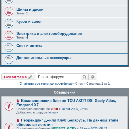
Шины и диски
Темы:
1
Кузов и салон
Электрика и электрооборудование
Темы:
4
Свет и оптика
Дополнительные аксессуары
Поиск
Расширенный по
Новая тема
Отметить все темы как прочтённые
• 0 тем • Страница
1
из
1
Объявления
Восстановление блоков TCU АКПП DSI Geely Atlas,
Emgrand X7
Последнее сообщение
xRDI
«
10 окт 2025, 23:48
Добавлено в форуме
Услуги
Ребрендинг Джили Клуб Беларусь. На данном этапе
обновился логотип
Последнее сообщение
INFOBOT_GCBY
«
19 июл 2023, 08:47