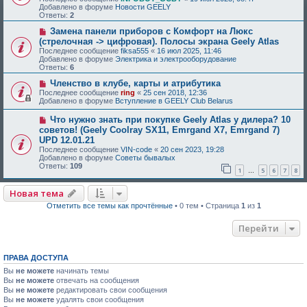
Добавлено в форуме
Новости GEELY
Ответы:
2
Замена панели приборов с Комфорт на Люкс
(стрелочная -> цифровая). Полосы экрана Geely Atlas
Последнее сообщение
fiksa555
«
16 июл 2025, 11:46
Добавлено в форуме
Электрика и электрооборудование
Ответы:
6
Членство в клубе, карты и атрибутика
Последнее сообщение
ring
«
25 сен 2018, 12:36
Добавлено в форуме
Вступление в GEELY Club Belarus
Что нужно знать при покупке Geely Atlas у дилера? 10
советов! (Geely Coolray SX11, Emrgand X7, Emrgand 7)
UPD 12.01.21
Последнее сообщение
VIN-code
«
20 сен 2023, 19:28
Добавлено в форуме
Советы бывалых
Ответы:
109
1
5
6
7
8
…
Новая тема
Отметить все темы как прочтённые
• 0 тем • Страница
1
из
1
Перейти
ПРАВА ДОСТУПА
Вы
не можете
начинать темы
Вы
не можете
отвечать на сообщения
Вы
не можете
редактировать свои сообщения
Вы
не можете
удалять свои сообщения