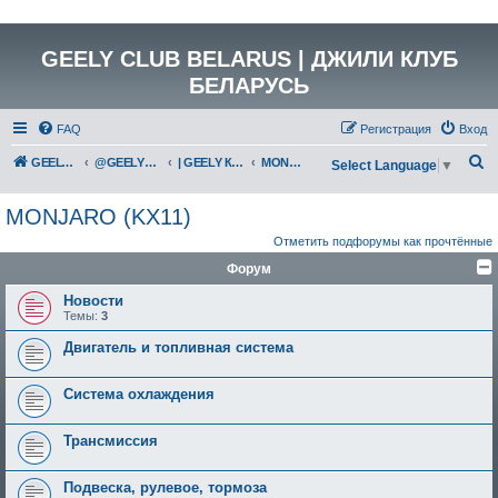
GEELY CLUB BELARUS | ДЖИЛИ КЛУБ
БЕЛАРУСЬ
FAQ
Регистрация
Вход
П
GEELY Club Belarus
@GEELYCLUBBY
| GEELY КАТАЛОГ
MONJARO (KX11)
Select Language
▼
о
MONJARO (KX11)
и
Отметить подфорумы как прочтённые
с
Форум
к
Новости
Темы:
3
Двигатель и топливная система
Система охлаждения
Трансмиссия
Подвеска, рулевое, тормоза