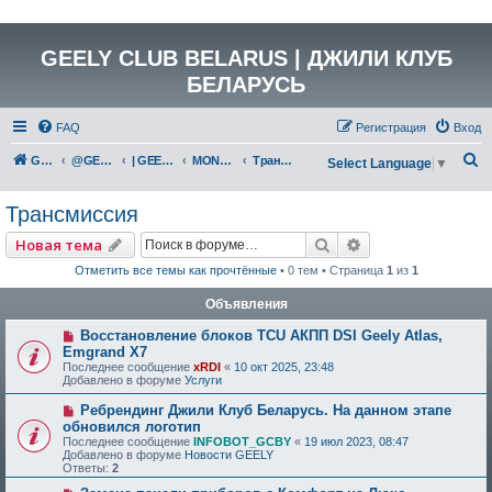
GEELY CLUB BELARUS | ДЖИЛИ КЛУБ
БЕЛАРУСЬ
FAQ
Регистрация
Вход
П
GEELY Club Belarus
@GEELYCLUBBY
| GEELY КАТАЛОГ
MONJARO (KX11)
Трансмиссия
Select Language
▼
о
Трансмиссия
и
с
Поиск
Расширенный по
Новая тема
к
Отметить все темы как прочтённые
• 0 тем • Страница
1
из
1
Объявления
Восстановление блоков TCU АКПП DSI Geely Atlas,
Emgrand X7
Последнее сообщение
xRDI
«
10 окт 2025, 23:48
Добавлено в форуме
Услуги
Ребрендинг Джили Клуб Беларусь. На данном этапе
обновился логотип
Последнее сообщение
INFOBOT_GCBY
«
19 июл 2023, 08:47
Добавлено в форуме
Новости GEELY
Ответы:
2