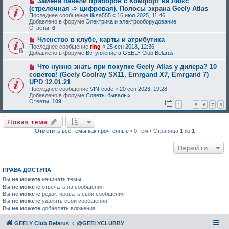
Замена панели приборов с Комфорт на Люкс
(стрелочная -> цифровая). Полосы экрана Geely Atlas
Последнее сообщение
fiksa555
«
16 июл 2025, 11:46
Добавлено в форуме
Электрика и электрооборудование
Ответы:
6
Членство в клубе, карты и атрибутика
Последнее сообщение
ring
«
25 сен 2018, 12:36
Добавлено в форуме
Вступление в GEELY Club Belarus
Что нужно знать при покупке Geely Atlas у дилера? 10
советов! (Geely Coolray SX11, Emrgand X7, Emrgand 7)
UPD 12.01.21
Последнее сообщение
VIN-code
«
20 сен 2023, 19:28
Добавлено в форуме
Советы бывалых
Ответы:
109
1
5
6
7
8
…
Новая тема
Отметить все темы как прочтённые
• 0 тем • Страница
1
из
1
Перейти
ПРАВА ДОСТУПА
Вы
не можете
начинать темы
Вы
не можете
отвечать на сообщения
Вы
не можете
редактировать свои сообщения
Вы
не можете
удалять свои сообщения
Вы
не можете
добавлять вложения
GEELY Club Belarus
@GEELYCLUBBY