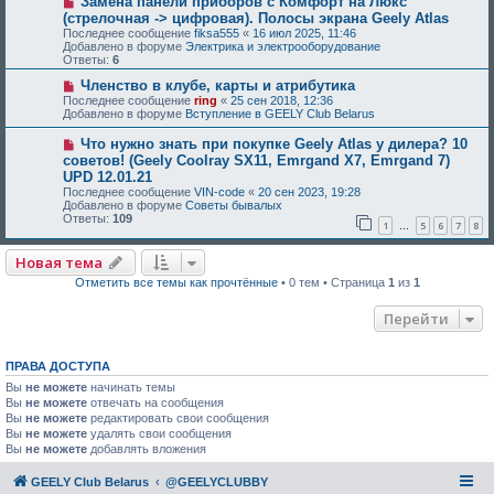
Замена панели приборов с Комфорт на Люкс
(стрелочная -> цифровая). Полосы экрана Geely Atlas
Последнее сообщение
fiksa555
«
16 июл 2025, 11:46
Добавлено в форуме
Электрика и электрооборудование
Ответы:
6
Членство в клубе, карты и атрибутика
Последнее сообщение
ring
«
25 сен 2018, 12:36
Добавлено в форуме
Вступление в GEELY Club Belarus
Что нужно знать при покупке Geely Atlas у дилера? 10
советов! (Geely Coolray SX11, Emrgand X7, Emrgand 7)
UPD 12.01.21
Последнее сообщение
VIN-code
«
20 сен 2023, 19:28
Добавлено в форуме
Советы бывалых
Ответы:
109
1
5
6
7
8
…
Новая тема
Отметить все темы как прочтённые
• 0 тем • Страница
1
из
1
Перейти
ПРАВА ДОСТУПА
Вы
не можете
начинать темы
Вы
не можете
отвечать на сообщения
Вы
не можете
редактировать свои сообщения
Вы
не можете
удалять свои сообщения
Вы
не можете
добавлять вложения
GEELY Club Belarus
@GEELYCLUBBY