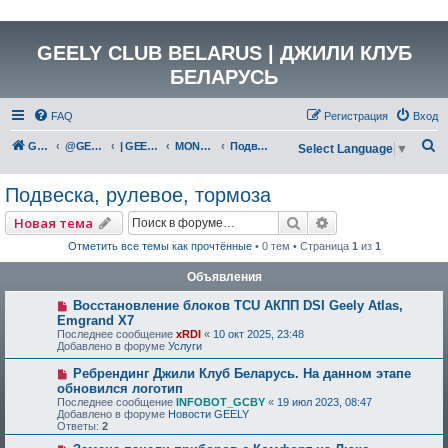
GEELY CLUB BELARUS | ДЖИЛИ КЛУБ
БЕЛАРУСЬ
FAQ
Регистрация
Вход
П
GEELY Club Belarus
@GEELYCLUBBY
| GEELY КАТАЛОГ
MONJARO (KX11)
Подвеска, рулевое, тормоза
Select Language
▼
о
Подвеска, рулевое, тормоза
и
с
Поиск
Расширенный по
Новая тема
к
Отметить все темы как прочтённые
• 0 тем • Страница
1
из
1
Объявления
Восстановление блоков TCU АКПП DSI Geely Atlas,
Emgrand X7
Последнее сообщение
xRDI
«
10 окт 2025, 23:48
Добавлено в форуме
Услуги
Ребрендинг Джили Клуб Беларусь. На данном этапе
обновился логотип
Последнее сообщение
INFOBOT_GCBY
«
19 июл 2023, 08:47
Добавлено в форуме
Новости GEELY
Ответы:
2