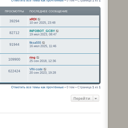
Отметить все темы как прочтённые
• 0 тем • Страница
1
из
1
ПРОСМОТРЫ
ПОСЛЕДНЕЕ СООБЩЕНИЕ
xRDI
39294
10 окт 2025, 23:48
INFOBOT_GCBY
82712
19 июл 2023, 08:47
fiksa555
91944
16 июл 2025, 11:46
ring
109900
25 сен 2018, 12:36
VIN-code
622424
20 сен 2023, 19:28
Отметить все темы как прочтённые
• 0 тем • Страница
1
из
1
Перейти