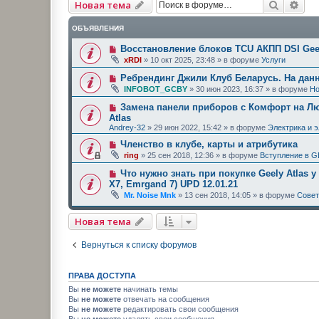
Поиск
Рас
Новая тема
ОБЪЯВЛЕНИЯ
Восстановление блоков TCU АКПП DSI Geel
xRDI
»
10 окт 2025, 23:48
» в форуме
Услуги
Ребрендинг Джили Клуб Беларусь. На дан
INFOBOT_GCBY
»
30 июн 2023, 16:37
» в форуме
Но
Замена панели приборов с Комфорт на Люк
Atlas
Andrey-32
»
29 июн 2022, 15:42
» в форуме
Электрика и 
Членство в клубе, карты и атрибутика
ring
»
25 сен 2018, 12:36
» в форуме
Вступление в G
Что нужно знать при покупке Geely Atlas у
X7, Emrgand 7) UPD 12.01.21
Mr. Noise Mnk
»
13 сен 2018, 14:05
» в форуме
Сове
Новая тема
Вернуться к списку форумов
ПРАВА ДОСТУПА
Вы
не можете
начинать темы
Вы
не можете
отвечать на сообщения
Вы
не можете
редактировать свои сообщения