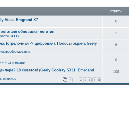
ширенный поиск
ОТВЕТЫ
y Atlas, Emgrand X7
0
ном этапе обновился логотип
2
вости GEELY
с (стрелочная -> цифровая). Полосы экрана Geely
6
электрооборудование
0
EELY Club Belarus
 дилера? 10 советов! (Geely Coolray SX11, Emrgand
109
ты бывалых
1
4
5
6
7
8
…