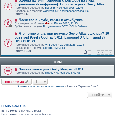
Замена панели приборов с Комфорт на Люкс
(стрелочная -> цифровая). Полосы экрана Geely Atlas
Последнее сообщение
fiksa555
«
16 июл 2025, 11:46
Добавлено в форуме
Электрика и электрооборудование
Ответы:
6
Членство в клубе, карты и атрибутика
Последнее сообщение
ring
«
25 сен 2018, 12:36
Добавлено в форуме
Вступление в GEELY Club Belarus
Что нужно знать при покупке Geely Atlas у дилера? 10
советов! (Geely Coolray SX11, Emrgand X7, Emrgand 7)
UPD 12.01.21
Последнее сообщение
VIN-code
«
20 сен 2023, 19:28
Добавлено в форуме
Советы бывалых
Ответы:
109
1
5
6
7
8
…
Темы
Зимние шины для Geely Monjaro (KX11)
Последнее сообщение
glebov
«
03 сен 2024, 09:06
Новая тема
Отметить все темы как прочтённые
• 1 тема • Страница
1
из
1
Перейти
ПРАВА ДОСТУПА
Вы
не можете
начинать темы
Вы
не можете
отвечать на сообщения