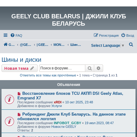
GEELY CLUB BELARUS | ДЖИЛИ КЛУБ
БЕЛАРУСЬ
FAQ
Регистрация
Вход
П
GEELY Club Belarus
@GEELYCLUBBY
| GEELY КАТАЛОГ
MONJARO (KX11)
Шины и диски
Select Language
▼
о
Шины и диски
и
с
Поиск
Расширенный по
Новая тема
к
Отметить все темы как прочтённые
• 1 тема • Страница
1
из
1
Объявления
Восстановление блоков TCU АКПП DSI Geely Atlas,
Emgrand X7
Последнее сообщение
xRDI
«
10 окт 2025, 23:48
Добавлено в форуме
Услуги
Ребрендинг Джили Клуб Беларусь. На данном этапе
обновился логотип
Последнее сообщение
INFOBOT_GCBY
«
19 июл 2023, 08:47
Добавлено в форуме
Новости GEELY
Ответы:
2