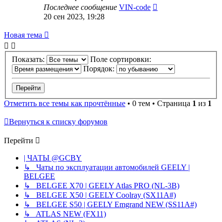
Последнее сообщение
VIN-code
20 сен 2023, 19:28
Новая тема
Показать:
Поле сортировки:
Порядок:
Отметить все темы как прочтённые
• 0 тем • Страница
1
из
1
Вернуться к списку форумов
Перейти
| ЧАТЫ @GCBY
↳ Чаты по эксплуатации автомобилей GEELY |
BELGEE
↳ BELGEE X70 | GEELY Atlas PRO (NL-3B)
↳ BELGEE X50 | GEELY Coolray (SX11A#)
↳ BELGEE S50 | GEELY Emgrand NEW (SS11A#)
↳ ATLAS NEW (FX11)