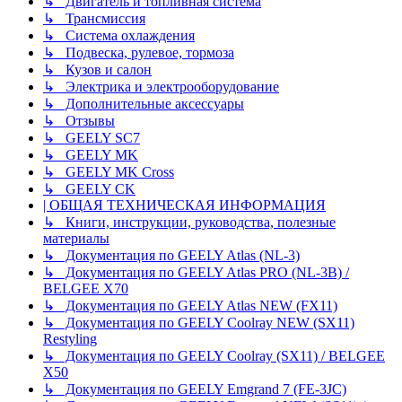
↳ Двигатель и топливная система
↳ Трансмиссия
↳ Система охлаждения
↳ Подвеска, рулевое, тормоза
↳ Кузов и салон
↳ Электрика и электрооборудование
↳ Дополнительные аксессуары
↳ Отзывы
↳ GEELY SC7
↳ GEELY MK
↳ GEELY MK Cross
↳ GEELY CK
| ОБЩАЯ ТЕХНИЧЕСКАЯ ИНФОРМАЦИЯ
↳ Книги, инструкции, руководства, полезные
материалы
↳ Документация по GEELY Atlas (NL-3)
↳ Документация по GEELY Atlas PRO (NL-3B) /
BELGEE X70
↳ Документация по GEELY Atlas NEW (FX11)
↳ Документация по GEELY Coolray NEW (SX11)
Restyling
↳ Документация по GEELY Coolray (SX11) / BELGEE
X50
↳ Документация по GEELY Emgrand 7 (FE-3JC)