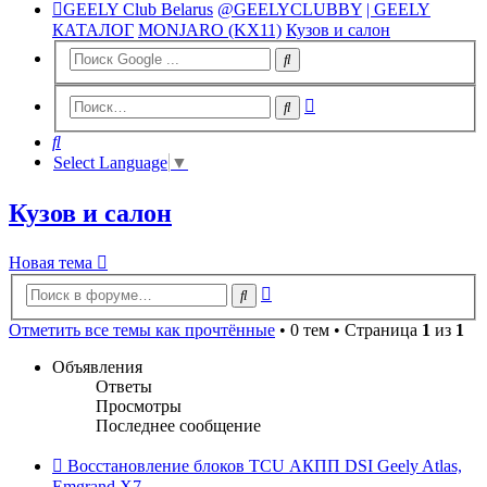
GEELY Club Belarus
@GEELYCLUBBY
| GEELY
КАТАЛОГ
MONJARO (KX11)
Кузов и салон
Расширенный
Поиск
поиск
Поиск
Select Language
▼
Кузов и салон
Новая тема
Расширенный
Поиск
поиск
Отметить все темы как прочтённые
• 0 тем • Страница
1
из
1
Объявления
Ответы
Просмотры
Последнее сообщение
Восстановление блоков TCU АКПП DSI Geely Atlas,
Emgrand X7