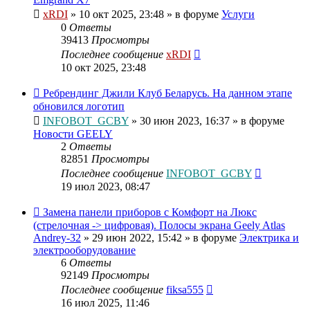
xRDI
»
10 окт 2025, 23:48
» в форуме
Услуги
0
Ответы
39413
Просмотры
Последнее сообщение
xRDI
10 окт 2025, 23:48
Ребрендинг Джили Клуб Беларусь. На данном этапе
обновился логотип
INFOBOT_GCBY
»
30 июн 2023, 16:37
» в форуме
Новости GEELY
2
Ответы
82851
Просмотры
Последнее сообщение
INFOBOT_GCBY
19 июл 2023, 08:47
Замена панели приборов с Комфорт на Люкс
(стрелочная -> цифровая). Полосы экрана Geely Atlas
Andrey-32
»
29 июн 2022, 15:42
» в форуме
Электрика и
электрооборудование
6
Ответы
92149
Просмотры
Последнее сообщение
fiksa555
16 июл 2025, 11:46