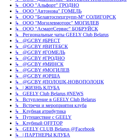
↳ ООО "Альфорт" ГРОДНО
↳ ООО "Автонова" ГОМЕЛЬ
↳ ООО "Белавтоспецгрупп-М" СОЛИГОРСК
↳ ООО "Могилевмоторс" МОГИЛЕВ
↳ ООО "АсмартСервис" БОБРУЙСК
↳ Региональные чаты GEELY Club Belarus
↳ @GCBY #БРЕСТ
↳ @GCBY #ВИТЕБСК
↳ @GCBY #ГОМЕЛЬ
↳ @GCBY #ГРОДНО
↳ @GCBY #МИНСК
↳ @GCBY #МОГИЛЕВ
↳ @GCBY #ОРША
↳ @GCBY #ПОЛОЦК-НОВОПОЛОЦК
↳ | ЖИЗНЬ КЛУБА
↳ GEELY Club Bеlarus #NEWS
↳ Вступление в GEELY Club Belarus
↳ Встречи и мероприятия клуба
↳ Клубная атрибутика
↳ Путешествие с GEELY
↳ Клубный OFFTOP
↳ GEELY CLUB Belarus @Facebook
↳ | ПАРТНЕРЫ КЛУБА