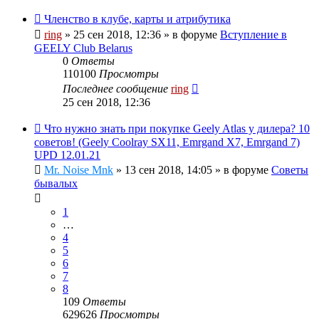
Членство в клубе, карты и атрибутика
ring
»
25 сен 2018, 12:36
» в форуме
Вступление в
GEELY Club Belarus
0
Ответы
110100
Просмотры
Последнее сообщение
ring
25 сен 2018, 12:36
Что нужно знать при покупке Geely Atlas у дилера? 10
советов! (Geely Coolray SX11, Emrgand X7, Emrgand 7)
UPD 12.01.21
Mr. Noise Mnk
»
13 сен 2018, 14:05
» в форуме
Советы
бывалых
1
…
4
5
6
7
8
109
Ответы
629626
Просмотры