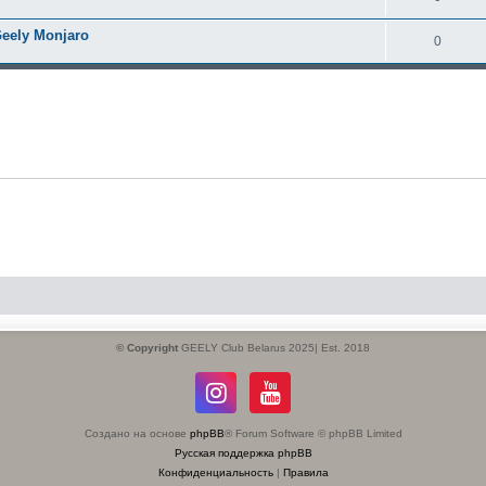
eely Monjaro
0
© Copyright
GEELY Club Belarus 2025| Est. 2018
Создано на основе
phpBB
® Forum Software © phpBB Limited
Русская поддержка phpBB
Конфиденциальность
|
Правила