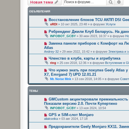
Поиск
Рас
Новая тема
ОБЪЯВЛЕНИЯ
Восстановление блоков TCU АКПП DSI Geel
xRDI
»
10 окт 2025, 23:48
» в форуме
Услуги
Ребрендинг Джили Клуб Беларусь. На дан
INFOBOT_GCBY
»
30 июн 2023, 16:37
» в форуме
Но
Замена панели приборов с Комфорт на Люк
Atlas
Andrey-32
»
29 июн 2022, 15:42
» в форуме
Электрика и 
Членство в клубе, карты и атрибутика
ring
»
25 сен 2018, 12:36
» в форуме
Вступление в G
Что нужно знать при покупке Geely Atlas у
X7, Emrgand 7) UPD 12.01.21
Mr. Noise Mnk
»
13 сен 2018, 14:05
» в форуме
Сове
ТЕМЫ
GMCustom акцентировали премиальность 
Показали версию 2.0. Почти Купертино
INFOBOT_GCBY
»
13 ноя 2024, 10:54
GPS и SIM-слот Monjaro
aliakseika
»
03 авг 2024, 17:18
Предохранители Geely Monjaro KX11. Заме