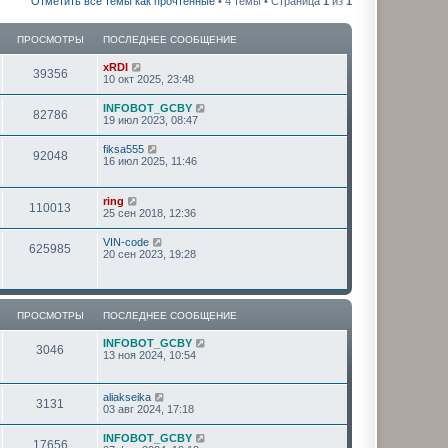
Отметить все темы как прочтённые
• 4 темы • Страница
1
из
1
ПРОСМОТРЫ
ПОСЛЕДНЕЕ СООБЩЕНИЕ
xRDI
39356
10 окт 2025, 23:48
INFOBOT_GCBY
82786
19 июл 2023, 08:47
fiksa555
92048
16 июл 2025, 11:46
ring
110013
25 сен 2018, 12:36
VIN-code
625985
20 сен 2023, 19:28
ПРОСМОТРЫ
ПОСЛЕДНЕЕ СООБЩЕНИЕ
INFOBOT_GCBY
3046
13 ноя 2024, 10:54
aliakseika
3131
03 авг 2024, 17:18
INFOBOT_GCBY
17656