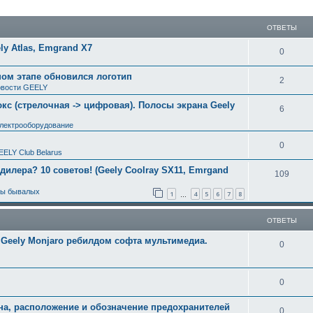
ширенный поиск
ОТВЕТЫ
y Atlas, Emgrand X7
0
ном этапе обновился логотип
2
вости GEELY
с (стрелочная -> цифровая). Полосы экрана Geely
6
электрооборудование
0
EELY Club Belarus
 дилера? 10 советов! (Geely Coolray SX11, Emrgand
109
ты бывалых
1
4
5
6
7
8
…
ОТВЕТЫ
Geely Monjaro ребилдом софта мультимедиа.
0
0
на, расположение и обозначение предохранителей
0