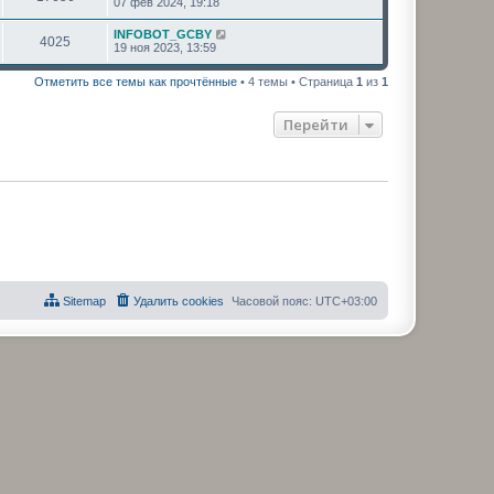
07 фев 2024, 19:18
INFOBOT_GCBY
4025
19 ноя 2023, 13:59
Отметить все темы как прочтённые
• 4 темы • Страница
1
из
1
Перейти
Sitemap
Удалить cookies
Часовой пояс:
UTC+03:00