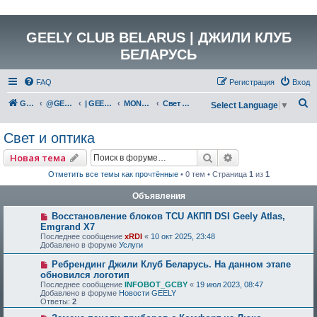
GEELY CLUB BELARUS | ДЖИЛИ КЛУБ
БЕЛАРУСЬ
FAQ
Регистрация
Вход
П
GEELY Club Belarus
@GEELYCLUBBY
| GEELY КАТАЛОГ
MONJARO (KX11)
Свет и оптика
Select Language
▼
о
Свет и оптика
и
с
Поиск
Расширенный по
Новая тема
к
Отметить все темы как прочтённые
• 0 тем • Страница
1
из
1
Объявления
Восстановление блоков TCU АКПП DSI Geely Atlas,
Emgrand X7
Последнее сообщение
xRDI
«
10 окт 2025, 23:48
Добавлено в форуме
Услуги
Ребрендинг Джили Клуб Беларусь. На данном этапе
обновился логотип
Последнее сообщение
INFOBOT_GCBY
«
19 июл 2023, 08:47
Добавлено в форуме
Новости GEELY
Ответы:
2