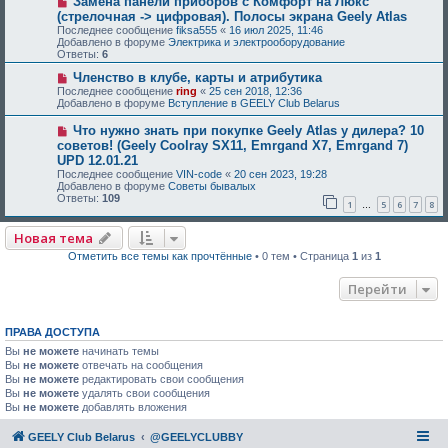
Замена панели приборов с Комфорт на Люкс
(стрелочная -> цифровая). Полосы экрана Geely Atlas
Последнее сообщение
fiksa555
«
16 июл 2025, 11:46
Добавлено в форуме
Электрика и электрооборудование
Ответы:
6
Членство в клубе, карты и атрибутика
Последнее сообщение
ring
«
25 сен 2018, 12:36
Добавлено в форуме
Вступление в GEELY Club Belarus
Что нужно знать при покупке Geely Atlas у дилера? 10
советов! (Geely Coolray SX11, Emrgand X7, Emrgand 7)
UPD 12.01.21
Последнее сообщение
VIN-code
«
20 сен 2023, 19:28
Добавлено в форуме
Советы бывалых
Ответы:
109
1
5
6
7
8
…
Новая тема
Отметить все темы как прочтённые
• 0 тем • Страница
1
из
1
Перейти
ПРАВА ДОСТУПА
Вы
не можете
начинать темы
Вы
не можете
отвечать на сообщения
Вы
не можете
редактировать свои сообщения
Вы
не можете
удалять свои сообщения
Вы
не можете
добавлять вложения
GEELY Club Belarus
@GEELYCLUBBY