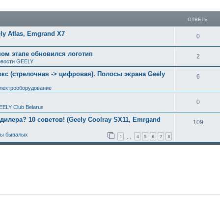
ширенный поиск
ОТВЕТЫ
y Atlas, Emgrand X7
0
ном этапе обновился логотип
2
вости GEELY
с (стрелочная -> цифровая). Полосы экрана Geely
6
электрооборудование
0
EELY Club Belarus
 дилера? 10 советов! (Geely Coolray SX11, Emrgand
109
ты бывалых
1
4
5
6
7
8
…