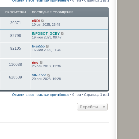
Отметить все темы как прочтённые
• 0 тем • Страница
1
из
1
ПРОСМОТРЫ
ПОСЛЕДНЕЕ СООБЩЕНИЕ
xRDI
39371
10 окт 2025, 23:48
INFOBOT_GCBY
82798
19 июл 2023, 08:47
fiksa555
92105
16 июл 2025, 11:46
ring
110038
25 сен 2018, 12:36
VIN-code
628539
20 сен 2023, 19:28
Отметить все темы как прочтённые
• 0 тем • Страница
1
из
1
Перейти