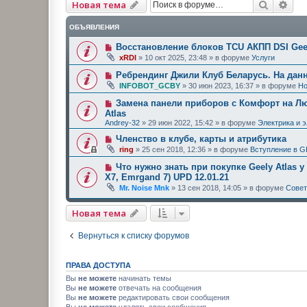
Поиск
Рас
Новая тема
ОБЪЯВЛЕНИЯ
Восстановление блоков TCU АКПП DSI Geel
xRDI
»
10 окт 2025, 23:48
» в форуме
Услуги
Ребрендинг Джили Клуб Беларусь. На дан
INFOBOT_GCBY
»
30 июн 2023, 16:37
» в форуме
Но
Замена панели приборов с Комфорт на Люк
Atlas
Andrey-32
»
29 июн 2022, 15:42
» в форуме
Электрика и 
Членство в клубе, карты и атрибутика
ring
»
25 сен 2018, 12:36
» в форуме
Вступление в G
Что нужно знать при покупке Geely Atlas у
X7, Emrgand 7) UPD 12.01.21
Mr. Noise Mnk
»
13 сен 2018, 14:05
» в форуме
Сове
Новая тема
Вернуться к списку форумов
ПРАВА ДОСТУПА
Вы
не можете
начинать темы
Вы
не можете
отвечать на сообщения
Вы
не можете
редактировать свои сообщения