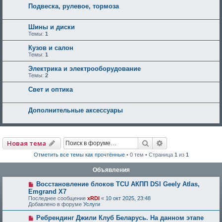
Подвеска, рулевое, тормоза
Шины и диски
Темы:
1
Кузов и салон
Темы:
1
Электрика и электрооборудование
Темы:
2
Свет и оптика
Дополнительные аксессуары
Поиск
Расширенный по
Новая тема
Отметить все темы как прочтённые
• 0 тем • Страница
1
из
1
Объявления
Восстановление блоков TCU АКПП DSI Geely Atlas,
Emgrand X7
Последнее сообщение
xRDI
«
10 окт 2025, 23:48
Добавлено в форуме
Услуги
Ребрендинг Джили Клуб Беларусь. На данном этапе