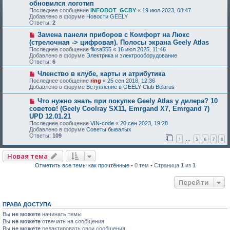
обновился логотип
Последнее сообщение
INFOBOT_GCBY
«
19 июл 2023, 08:47
Добавлено в форуме
Новости GEELY
Ответы:
2
Замена панели приборов с Комфорт на Люкс
(стрелочная -> цифровая). Полосы экрана Geely Atlas
Последнее сообщение
fiksa555
«
16 июл 2025, 11:46
Добавлено в форуме
Электрика и электрооборудование
Ответы:
6
Членство в клубе, карты и атрибутика
Последнее сообщение
ring
«
25 сен 2018, 12:36
Добавлено в форуме
Вступление в GEELY Club Belarus
Что нужно знать при покупке Geely Atlas у дилера? 10
советов! (Geely Coolray SX11, Emrgand X7, Emrgand 7)
UPD 12.01.21
Последнее сообщение
VIN-code
«
20 сен 2023, 19:28
Добавлено в форуме
Советы бывалых
Ответы:
109
1
5
6
7
8
…
Новая тема
Отметить все темы как прочтённые
• 0 тем • Страница
1
из
1
Перейти
ПРАВА ДОСТУПА
Вы
не можете
начинать темы
Вы
не можете
отвечать на сообщения
Вы
не можете
редактировать свои сообщения