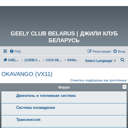
GEELY CLUB BELARUS | ДЖИЛИ КЛУБ
БЕЛАРУСЬ
FAQ
Регистрация
Вход
П
GEELY Club Belarus
@GEELYCLUBBY
| OLD GEELY
OKAVANGO (VX11)
Select Language
▼
о
OKAVANGO (VX11)
и
Отметить подфорумы как прочтённые
с
Форум
к
Двигатель и топливная система
Система охлаждения
Трансмиссия