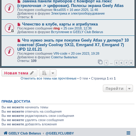
Замена панели приборов с Комфорт на Люкс
(стрелочная -> цифровая). Полосы экрана Geely Atlas
Последнее сообщение
fiksa555
«
16 июл 2025, 11:46
Добавлено в форуме
Электрика и электрооборудование
Ответы:
6
Членство в клубе, карты и атрибутика
Последнее сообщение
ring
«
25 сен 2018, 12:36
Добавлено в форуме
Вступление в GEELY Club Belarus
Что нужно знать при покупке Geely Atlas у дилера? 10
советов! (Geely Coolray SX11, Emrgand X7, Emrgand 7)
UPD 12.01.21
Последнее сообщение
VIN-code
«
20 сен 2023, 19:28
Добавлено в форуме
Советы бывалых
Ответы:
109
1
5
6
7
8
…
Новая тема
Отметить все темы как прочтённые
• 0 тем • Страница
1
из
1
Перейти
ПРАВА ДОСТУПА
Вы
не можете
начинать темы
Вы
не можете
отвечать на сообщения
Вы
не можете
редактировать свои сообщения
Вы
не можете
удалять свои сообщения
Вы
не можете
добавлять вложения
GEELY Club Belarus
@GEELYCLUBBY