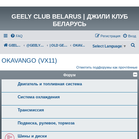
GEELY CLUB BELARUS | ДЖИЛИ КЛУБ
БЕЛАРУСЬ
FAQ
Регистрация
Вход
П
GEELY Club Belarus
@GEELYCLUBBY
| OLD GEELY
OKAVANGO (VX11)
Select Language
▼
о
OKAVANGO (VX11)
и
Отметить подфорумы как прочтённые
с
Форум
к
Двигатель и топливная система
Система охлаждения
Трансмиссия
Подвеска, рулевое, тормоза
Шины и диски