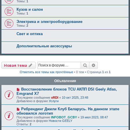
Темы:
1
Кузов и салон
Темы:
1
Электрика и электрооборудование
Темы:
2
Свет и оптика
Дополнительные аксессуары
Поиск
Расширенный по
Новая тема
Отметить все темы как прочтённые
• 0 тем • Страница
1
из
1
Объявления
Восстановление блоков TCU АКПП DSI Geely Atlas,
Emgrand X7
Последнее сообщение
xRDI
«
10 окт 2025, 23:48
Добавлено в форуме
Услуги
Ребрендинг Джили Клуб Беларусь. На данном этапе
обновился логотип
Последнее сообщение
INFOBOT_GCBY
«
19 июл 2023, 08:47
Добавлено в форуме
Новости GEELY
Ответы:
2