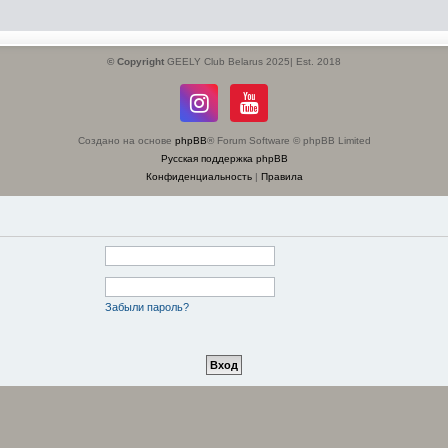
© Copyright
GEELY Club Belarus 2025| Est. 2018
Создано на основе
phpBB
® Forum Software © phpBB Limited
Русская поддержка phpBB
Конфиденциальность
|
Правила
Забыли пароль?