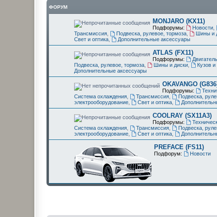
ФОРУМ
MONJARO (KX11)
Подфорумы:
Новости
,
Трансмиссия
,
Подвеска, рулевое, тормоза
,
Шины и 
Свет и оптика
,
Дополнительные аксессуары
ATLAS (FX11)
Подфорумы:
Двигатель
Подвеска, рулевое, тормоза
,
Шины и диски
,
Кузов и
Дополнительные аксессуары
OKAVANGO (G836
Подфорумы:
Техни
Система охлаждения
,
Трансмиссия
,
Подвеска, руле
электрооборудование
,
Свет и оптика
,
Дополнительн
COOLRAY (SX11A3)
Подфорумы:
Техничес
Система охлаждения
,
Трансмиссия
,
Подвеска, руле
электрооборудование
,
Свет и оптика
,
Дополнительн
PREFACE (FS11)
Подфорум:
Новости