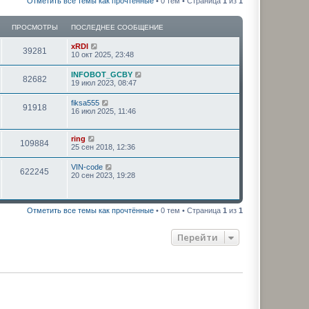
Отметить все темы как прочтённые
• 0 тем • Страница
1
из
1
ПРОСМОТРЫ
ПОСЛЕДНЕЕ СООБЩЕНИЕ
xRDI
39281
10 окт 2025, 23:48
INFOBOT_GCBY
82682
19 июл 2023, 08:47
fiksa555
91918
16 июл 2025, 11:46
ring
109884
25 сен 2018, 12:36
VIN-code
622245
20 сен 2023, 19:28
Отметить все темы как прочтённые
• 0 тем • Страница
1
из
1
Перейти