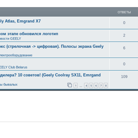
ширенный поиск
ОТВЕТЫ
y Atlas, Emgrand X7
0
ном этапе обновился логотип
2
вости GEELY
с (стрелочная -> цифровая). Полосы экрана Geely
6
электрооборудование
0
EELY Club Belarus
 дилера? 10 советов! (Geely Coolray SX11, Emrgand
109
ты бывалых
1
4
5
6
7
8
…