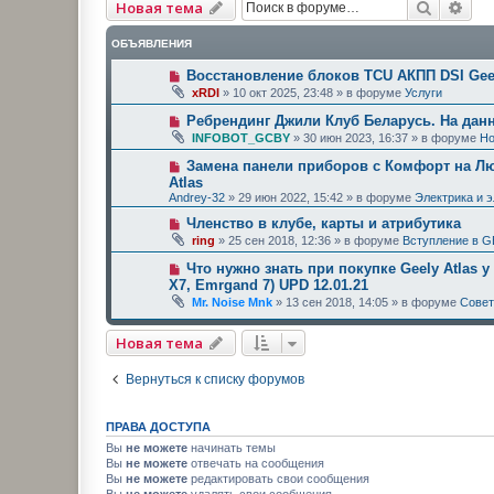
Поиск
Рас
Новая тема
ОБЪЯВЛЕНИЯ
Восстановление блоков TCU АКПП DSI Geel
xRDI
»
10 окт 2025, 23:48
» в форуме
Услуги
Ребрендинг Джили Клуб Беларусь. На дан
INFOBOT_GCBY
»
30 июн 2023, 16:37
» в форуме
Но
Замена панели приборов с Комфорт на Люк
Atlas
Andrey-32
»
29 июн 2022, 15:42
» в форуме
Электрика и 
Членство в клубе, карты и атрибутика
ring
»
25 сен 2018, 12:36
» в форуме
Вступление в G
Что нужно знать при покупке Geely Atlas у
X7, Emrgand 7) UPD 12.01.21
Mr. Noise Mnk
»
13 сен 2018, 14:05
» в форуме
Сове
Новая тема
Вернуться к списку форумов
ПРАВА ДОСТУПА
Вы
не можете
начинать темы
Вы
не можете
отвечать на сообщения
Вы
не можете
редактировать свои сообщения