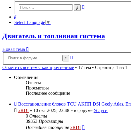
Расширенный
Поиск
поиск
Поиск
Select Language
▼
Двигатель и топливная система
Новая тема
Расширенный
Поиск
поиск
Отметить все темы как прочтённые
• 17 тем • Страница
1
из
1
Объявления
Ответы
Просмотры
Последнее сообщение
Восстановление блоков TCU АКПП DSI Geely Atlas, E
xRDI
»
10 окт 2025, 23:48
» в форуме
Услуги
0
Ответы
39353
Просмотры
Последнее сообщение
xRDI