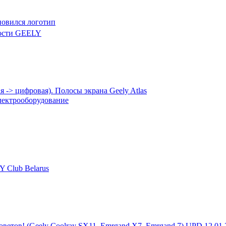
новился логотип
ости GEELY
 -> цифровая). Полосы экрана Geely Atlas
лектрооборудование
 Club Belarus
советов! (Geely Coolray SX11, Emrgand X7, Emrgand 7) UPD 12.01.