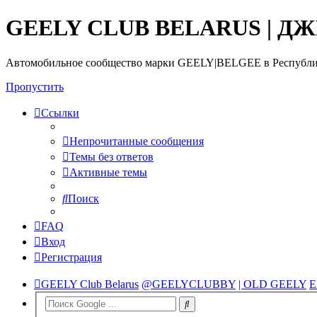
GEELY CLUB BELARUS | Д
Автомобильное сообщество марки GEELY|BELGEE в Республи
Пропустить
Ссылки
Непрочитанные сообщения
Темы без ответов
Активные темы
Поиск
FAQ
Вход
Регистрация
GEELY Club Belarus
@GEELYCLUBBY
| OLD GEELY
E