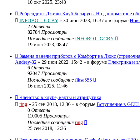
10 окт 2025, 23:48
Ребрендинг Джили Клуб Беларусь. На данном этапе об
INFOBOT_GCBY
»
30 июн 2023, 16:37
» в форуме
Нов
2
Ответы
82784
Просмотры
Последнее сообщение
INFOBOT_GCBY
19 июл 2023, 08:47
Замена панели приборов с Комфорт на Люкс (стрелочная
Andrey-32
»
29 июн 2022, 15:42
» в форуме
Электрика и э
6
Ответы
92047
Просмотры
Последнее сообщение
fiksa555
16 июл 2025, 11:46
Членство в клубе, карты и атрибутика
ring
»
25 сен 2018, 12:36
» в форуме
Вступление в GEELY
0
Ответы
110005
Просмотры
Последнее сообщение
ring
25 сен 2018, 12:36
Что нужно знать при покупке Geely Atlas у дилера? 10 