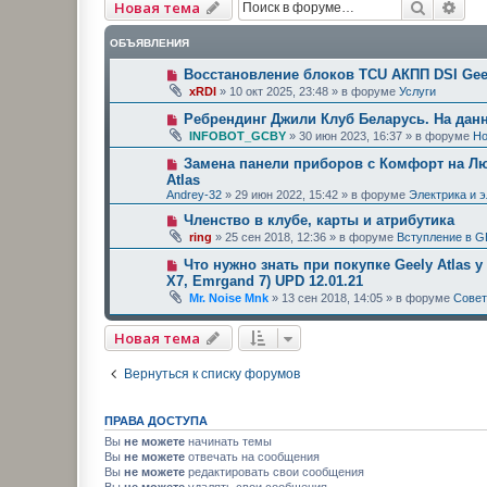
Поиск
Рас
Новая тема
ОБЪЯВЛЕНИЯ
Восстановление блоков TCU АКПП DSI Geel
xRDI
»
10 окт 2025, 23:48
» в форуме
Услуги
Ребрендинг Джили Клуб Беларусь. На дан
INFOBOT_GCBY
»
30 июн 2023, 16:37
» в форуме
Но
Замена панели приборов с Комфорт на Люк
Atlas
Andrey-32
»
29 июн 2022, 15:42
» в форуме
Электрика и 
Членство в клубе, карты и атрибутика
ring
»
25 сен 2018, 12:36
» в форуме
Вступление в G
Что нужно знать при покупке Geely Atlas у
X7, Emrgand 7) UPD 12.01.21
Mr. Noise Mnk
»
13 сен 2018, 14:05
» в форуме
Сове
Новая тема
Вернуться к списку форумов
ПРАВА ДОСТУПА
Вы
не можете
начинать темы
Вы
не можете
отвечать на сообщения
Вы
не можете
редактировать свои сообщения