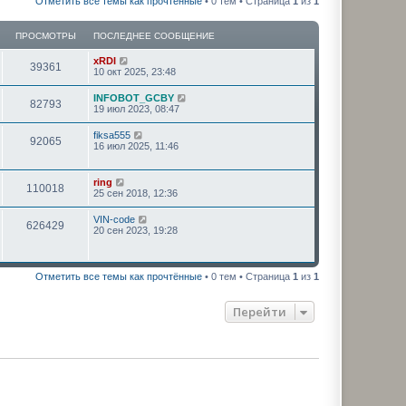
Отметить все темы как прочтённые
• 0 тем • Страница
1
из
1
ПРОСМОТРЫ
ПОСЛЕДНЕЕ СООБЩЕНИЕ
xRDI
39361
10 окт 2025, 23:48
INFOBOT_GCBY
82793
19 июл 2023, 08:47
fiksa555
92065
16 июл 2025, 11:46
ring
110018
25 сен 2018, 12:36
VIN-code
626429
20 сен 2023, 19:28
Отметить все темы как прочтённые
• 0 тем • Страница
1
из
1
Перейти