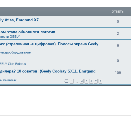
ширенный поиск
ОТВЕТЫ
y Atlas, Emgrand X7
0
ном этапе обновился логотип
2
вости GEELY
с (стрелочная -> цифровая). Полосы экрана Geely
6
электрооборудование
0
EELY Club Belarus
 дилера? 10 советов! (Geely Coolray SX11, Emrgand
109
ты бывалых
1
4
5
6
7
8
…