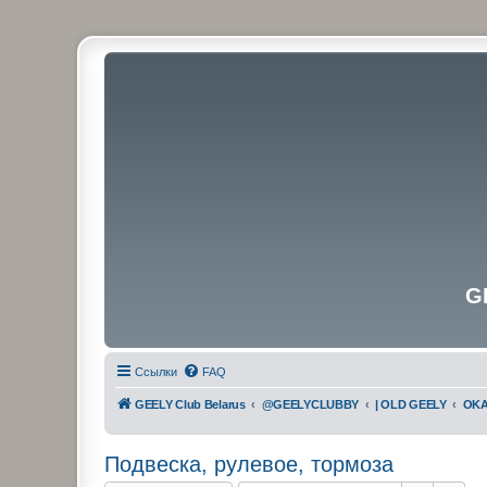
G
Ссылки
FAQ
GEELY Club Belarus
@GEELYCLUBBY
| OLD GEELY
OKA
Подвеска, рулевое, тормоза