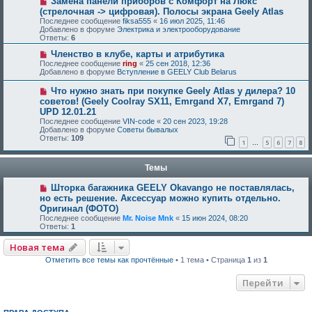
Замена панели приборов с Комфорт на Люкс
(стрелочная -> цифровая). Полосы экрана Geely Atlas
Последнее сообщение
fiksa555
«
16 июл 2025, 11:46
Добавлено в форуме
Электрика и электрооборудование
Ответы:
6
Членство в клубе, карты и атрибутика
Последнее сообщение
ring
«
25 сен 2018, 12:36
Добавлено в форуме
Вступление в GEELY Club Belarus
Что нужно знать при покупке Geely Atlas у дилера? 10
советов! (Geely Coolray SX11, Emrgand X7, Emrgand 7)
UPD 12.01.21
Последнее сообщение
VIN-code
«
20 сен 2023, 19:28
Добавлено в форуме
Советы бывалых
Ответы:
109
1
5
6
7
8
…
Темы
Шторка багажника GEELY Okavango не поставлялась,
но есть решение. Аксессуар можно купить отдельно.
Оригинал (ФОТО)
Последнее сообщение
Mr. Noise Mnk
«
15 июн 2024, 08:20
Ответы:
1
Новая тема
Отметить все темы как прочтённые
• 1 тема • Страница
1
из
1
Перейти