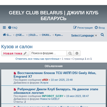
GEELY CLUB BELARUS | ДЖИЛИ КЛУБ
БЕЛАРУСЬ
FAQ
Регистрация
Вход
П
GEELY Club Belarus
@GEELYCLUBBY
| OLD GEELY
OKAVANGO (VX11)
Кузов и салон
Select Language
▼
о
Кузов и салон
и
с
Поиск
Расширенный по
Новая тема
к
Отметить все темы как прочтённые
• 1 тема • Страница
1
из
1
Объявления
Восстановление блоков TCU АКПП DSI Geely Atlas,
Emgrand X7
Последнее сообщение
xRDI
«
10 окт 2025, 23:48
Добавлено в форуме
Услуги
Ребрендинг Джили Клуб Беларусь. На данном этапе
обновился логотип
Последнее сообщение
INFOBOT_GCBY
«
19 июл 2023, 08:47
Добавлено в форуме
Новости GEELY
Ответы:
2